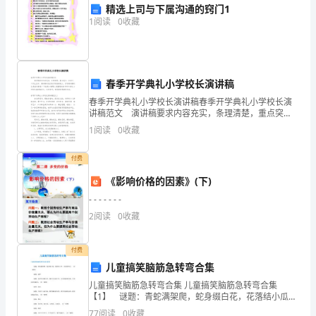
精选上司与下属沟通的窍门1
的
5.2
1
阅读
0
收藏
功
5.3
能
春季开学典礼小学校长演讲稿
达
6
自校周期
春季开学典礼小学校长演讲稿春季开学典礼小学校长演
到
讲稿范文 演讲稿要求内容充实，条理清楚，重点突
自校周期为一年。
出。在学习、工作生活中，演讲稿对我们的作用越来越
1
阅读
0
收藏
试
大，你写演讲稿时总是没有新意？下面是小编帮大家整
理的春
验
付费
《影响价格的因素》(下)
的
- - - - - - -
要
2
阅读
0
收藏
求，
付费
制
儿童搞笑脑筋急转弯合集
定
儿童搞笑脑筋急转弯合集 儿童搞笑脑筋急转弯合集
【1】 谜题：青蛇满架爬，蛇身缀白花，花落结小瓜，
酒
卖药曾用它。 (打一植物) 谜底：葫芦 谜题：未曾生
77
阅读
0
收藏