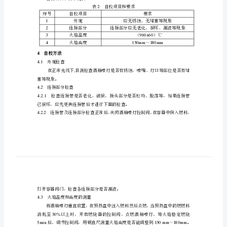
灯燃烧试验装置自校方法。
自
2
自校器具
校
1
自校用器具见表。
规
1
序号
自校器具名称
规格型号
范
1
5000mm
钢卷尺
酒
2
电子秒表
30min
精
0.7mm
3
裸铜丝
100mm
喷
注：校准所用钢卷尺、电子秒表均为检定过的
。
灯
3
自校项目和要求
燃
2
自校项目和要求见表。
烧
2
试
序号
自校项目