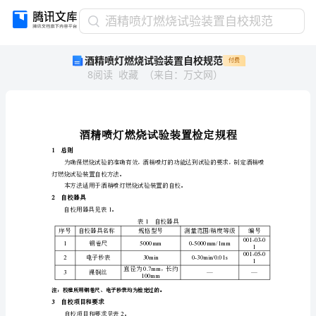
酒
酒精喷灯燃烧试验装置自校规范
精
酒精喷灯燃烧试验装置自校规范
付费
喷
8
阅读
收藏
（
来自
：
万文网
）
灯
燃
烧
试
验
装
1
总则
置