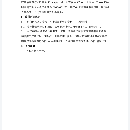
1
验
外观
2
连接部分
装
3
火焰温度
置
4
火焰高度
检
4
自校方法
定
4.1
外观检查
规
,
塞等现象。
程
4.2
连接部分检查
1
4.2.1
总
则
4.2.2
为
确
保