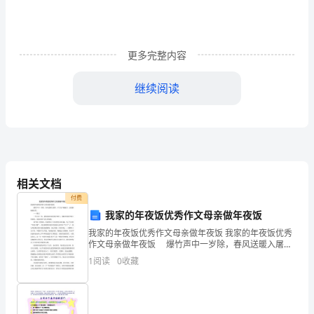
燃
烧
更多完整内容
试
验
继续阅读
的
打开容器阀门，检查各连接部分是否漏液。
准
4.3
火焰温度和高度的测量
确
有
50%
相关文档
付费
效，
我家的年夜饭优秀作文母亲做年夜饭
酒
我家的年夜饭优秀作文母亲做年夜饭 我家的年夜饭优秀
作文母亲做年夜饭 爆竹声中一岁除，春风送暖入屠
精
苏。千门万户瞳瞳日，总把新桃换旧符。 ——题记
1
阅读
0
收藏
火焰温度，否则应重新调整后再测量。
一年只有一次，最热闹的也就是那个晚上，我盼望
喷
5
结果判定规则
灯
5.1