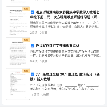
崽娘先死，娘死几年崽才生，全仗雨露来抚养，不知
精
付费
难点详解湖南张家界民族中学数学人教版七
喷
年级下册二元一次方程组难点解析练习题（解析
版）
灯
湖南张家界民族中学数学人教版七年级下册二元一次方
程组难点解析 考试时间：90分钟；命题人：教研组考生
燃
注意：1、本卷分第I卷（选择题）和第Ⅱ卷（非选择题）
2
阅读
0
收藏
两部分，满分100分，考试时间90分钟2、答卷前
烧
付费
托福写作练打字整模板背素材
试
托福写作练打字整模板背素材其实托福写作与托福阅读
验
一样，也是考试中分秒必争的版块，因为机考写作不仅
要求大家有很快的打字速度，还要能够快速整理思路写
9
阅读
0
收藏
出文章。下面学习大全网小编就和大家分享托福写作速
装
度提升攻
付费
置
九年级物理全册 20.1 磁现象 磁场练习 （新
版）新人教版
自
20.1《磁现象 磁场》班级：__________ 姓名：__________、
校
单选题： 1.如图所示，重为G的小铁块在水平方向力F的
作用下，沿条形磁铁的表面从N极滑到S极，下列说法正
11
阅读
0
收藏
确的是（
方