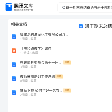
班
干
相关文档
班干期末总结
期
福建龙岩港龙化工有限公司介绍企业发展分析报告
末
1
阅读
0
收藏
《电和磁教学》课件
总
19
阅读
0
收藏
结
在政协县委员会第十一届三次会议闭幕时的讲话人大政协
付费
3
阅读
0
收藏
寄
教师暑期培训工作总结
付费
0
阅读
0
收藏
语
推荐下载 如何当好一名农村小学校长
付费
与
2
阅读
0
收藏
班