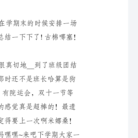
班会进行正式的班级工作总结！只能在这里总结一下下了!古棉哪塞！
好了正式总结一下吧，这个学期很幸福很真切地__到了班级团结
的力量，从趣味运动会开始就……（额好像那时还不是班长哈算是狗
）XX年01月06日嗯，上任之后，有院运会，双十一节等
等，我们班都做得很不错！大家都参与其中的感觉真是超棒的！最遗
憾的还是迎新晚会我们班没有上过，大三一定得要上一次啊米娜桑！
大家一起出谋划策才能想出个好节目来不是吗嘿嘿~来吧下学期大家一
起继续努力，下学期的目标是中国文化节哟！！祝绩点高空飘过，回
亲爱的同学们，这个学期我的工作主要还是辅助班长、班委。平
时协助班长发飞信提醒同学一些事情，商量每月班委会的内容，一起