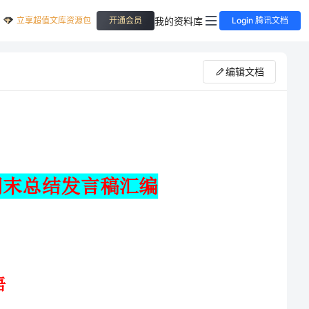
立享超值文库资源包
我的资料库
开通会员
Login 腾讯文档
编辑文档
末总结发言稿汇编
在这里要和大家先说一声对不起，没能在学期末的时候安排一场