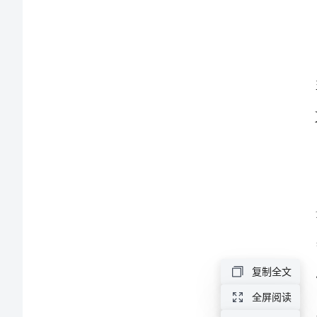
干
部
期
末
总
结
发
家胖三斤
言
复制全文
稿
全屏阅读