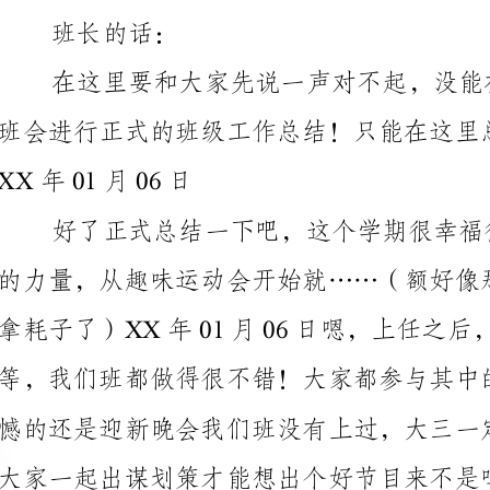
XX年01月06日
拿耗子了
。
副班长的话：