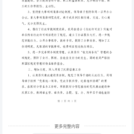
一、
加
强
学
率明显提高。
习，
提
高
惩
治
和
预
防
更多完整内容
腐