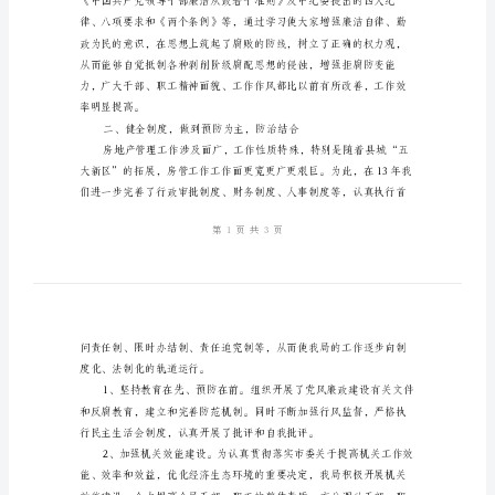
告
房
了全面的提高。
管
局
纪
检
监
察
提高。
工
作
报
告