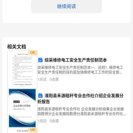
败
继续阅读
的
认
识
度化、法制化的轨道运行。
今
相关文档
付费
年，
综采维修电工安全生产责任制范本
我
综采维修电工安全生产责任制范本一、总则1. 维修电工
安全生产责任制的目的是加强维修电工工作的安全管
局
理，确保员工的生命安全和财产安全，降低事故发生的
1
阅读
0
收藏
风险和损失。2. 维修电工安全生产责任制适用于所有从
事
坚
淮阳县禾源秸秆专业合作社介绍企业发展分
持
析报告
以
淮阳县禾源秸秆专业合作社 企业发展分析结果企业发展
指数得分企业发展指数得分淮阳县禾源秸秆专业合作社
工的工作积极性、主动性。
党
综合得分说明：企业发展指数根据企业规模、企业创
1
阅读
0
收藏
新、企业风险、企业活力四个维度对企业发展情况进行
评价。
员
付费