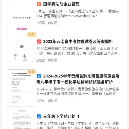
国学兵法与企业管理
领
- 兵法与企业管理 - - 《国学兵法与企业管理》 - 收藏夹
气，充分发挥民主。
导
114-管理网址导航http://www.shcj114.c
2
阅读
0
收藏
干
付费
部
2023年云南省中考物理试卷及答案解析
为
2023年云南省中考物理试卷一、选择题（本大题共 10
小题，每小题 3分，共 30 分。每小题给出的四个选项
重
中，第 1～7题只有一项符合题目要求，第 8 ～10 题有
2
阅读
0
收藏
多项符合题目要求。全部选对得 3
点，
付费
2024-2025学年贵州省黔东南苗族侗族自治
结
州九年级中考一模化学达标测试试题含解析
合
照国家规定管理好物业维修基金。
2024-2025学年贵州省黔东南苗族侗族自治州九年级中
考一模化学达标测试试题含解析一、单选题（本题共14
单
小题，每题1分，共14分）1、右图是某反应的微观示意
1
阅读
0
收藏
图，下列说法不正确的是( )A．反应物中有
位
三年级下学期计划_1
工
三年级下学期计划三年级下学期计划 结合实例，感知
作
平移、旋转、对称现象；能在方格纸上画出一个简单图