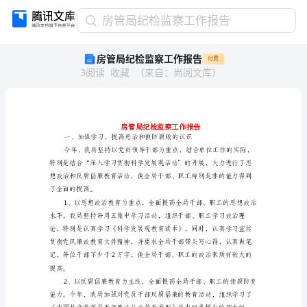
房
房管局纪检监察工作报告
管
房管局纪检监察工作报告
付费
局
3
阅读
收藏
（
来自
：
尚阅文库
）
纪
检
监
察
工
作
报