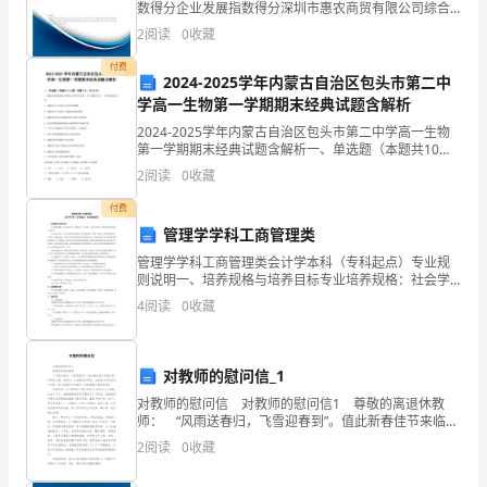
大
数得分企业发展指数得分深圳市惠农商贸有限公司综合
得分说明：企业发展指数根据企业规模、企业创新、企
2
阅读
0
收藏
胆
业风险、企业活力四个维度对企业发展情况进行评价。
该企
付费
品
2024-2025学年内蒙古自治区包头市第二中
学高一生物第一学期期末经典试题含解析
尝
2024-2025学年内蒙古自治区包头市第二中学高一生物
第一学期期末经典试题含解析一、单选题（本题共10小
各
题，每题3分，共30分）1、细胞自噬是细胞组分降解与
2
阅读
0
收藏
再利用的过程，并与溶酶体有关。下列叙述错误
种
付费
味
管理学学科工商管理类
管理学学科工商管理类会计学本科（专科起点）专业规
道。
则说明一、培养规格与培养目标专业培养规格：社会学
本科（专科起点），二年制，三年业余学习，最短学习
2、
4
阅读
0
收藏
年限不低于两年半。专业培养目标：为了满足新时期对
会计人员
学
对教师的慰问信_1
会
对教师的慰问信 对教师的慰问信1 尊敬的离退休教
用
师： “风雨送春归，飞雪迎春到”。值此新春佳节来临之
际，学校党支部、校委会、工会携全体师生，向您致以
2
阅读
0
收藏
亲切的春节问候，衷心祝福您节日愉快！身体健
甜