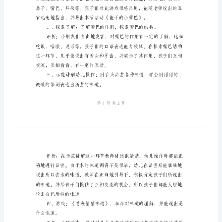
干
的
所品尝到的味道。
小
活动准备：
嘴
巴》
份，吸管人手一根，小盘三个。
小
活动过程：
班
上
学
期
健