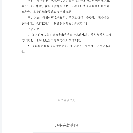
康
教
案
《能
干
的
交流，互相看看，有一定的互动。
小
嘴
酸酸的等词表达出所尝的味道。
巴》
幼
儿
园
更多完整内容
小