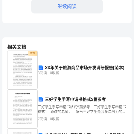
继续阅读
班
健
康
教
相关文档
案：
付费
能
XX年关于旅游商品市场开发调研报告[范本]
干
说出自己所尝的味道。
3
阅读
0
收藏
的
小
什么味道。
三好学生手写申请书格式5篇参考
嘴
三好学生手写申请书格式5篇参考 三好学生手写申请书
巴
格式1 尊敬的老师： 争当三好学生是我多年努力的目
标和追求也是爸爸妈妈对我的教诲。因此，德智体全面
7
阅读
0
收藏
发展是我成长的坐标。永不言弃是我的座右铭也
活