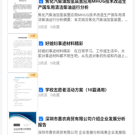
动
焦化汽柴油加氢装置应用MHUG技术改造生
产国车用清洁柴油运行分析
目
焦化汽柴油加氢装置应用MHUG技术改造生产国车用清
标：
洁柴油运行分析摘要：本文结合焦化汽柴油加氢装置，
探讨了利用MHUG技术对生产国车用清洁柴油的运行分
活动延伸：
3
阅读
0
收藏
析。MHUG技术具有环保、经济、高效等特点，能够有
1、
效
付费
乐
好媳妇事迹材料精彩
意
好媳妇事迹材料精彩 在日常学习、工作或生活中，大
家对事迹材料都不陌生吧，从先进对象的形成和内涵上
来分，事迹材料可分为在一个较长时间内形成的先进事
参
2
阅读
0
收藏
迹的材料和在一时因突发事件而产生的先进事迹的材
等。
料。到底
加
付费
探
学校志愿者活动方案（10篇通用）
索
3
阅读
0
收藏
活
动，
深圳市惠农商贸有限公司介绍企业发展分析
报告
敢
深圳市惠农商贸有限公司 企业发展分析结果企业发展指