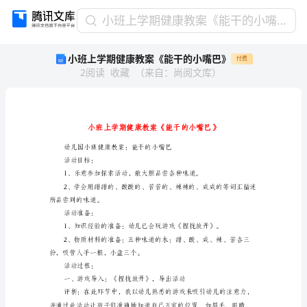
小
小班上学期健康教案《能干的小嘴巴》
班
小班上学期健康教案《能干的小嘴巴》
付费
上
2
阅读
收藏
（
来自
：
尚阅文库
）
学
期
健
康
教
案
《能
活动目标：