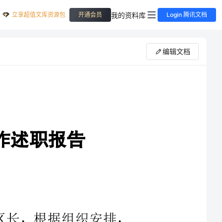
立享超值文库资源包
我的资料库
开通会员
Login 腾讯文档
编辑文档
府区长，根据组织安排，
年2月任XX区委书记兼人武部党委第一书记。任职以来，
的正确领导下，坚持以邓