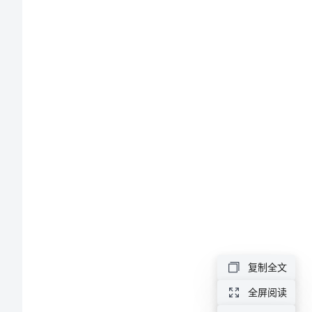
述
职
报
告
区
委
书
记
党
管
复制全文
武
全屏阅读