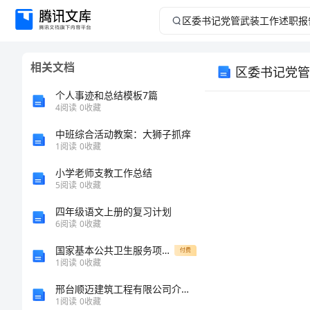
区
委
相关文档
区委书记党管
书
个人事迹和总结模板7篇
记
4
阅读
0
收藏
中班综合活动教案：大狮子抓痒
党
1
阅读
0
收藏
管
小学老师支教工作总结
5
阅读
0
收藏
武
四年级语文上册的复习计划
6
阅读
0
收藏
装
国家基本公共卫生服务项目成本测算表-(2267)
付费
工
1
阅读
0
收藏
邢台顺迈建筑工程有限公司介绍企业发展分析报告
作
1
阅读
0
收藏