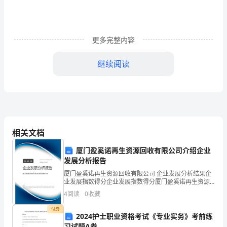
（2)
班
教
更多完整内容
学
继续阅读
目
标：
1、
了
相关文档
逃生方案.
解
三、讲解常识
厦门盈奚诺再生资源回收有限公司介绍企业
火
（一)火灾报警须知：
发展分析报告
厦门盈奚诺再生资源回收有限公司 企业发展分析结果企
灾
业发展指数得分企业发展指数得分厦门盈奚诺再生资源
无论欠费与否）。
回收有限公司综合得分说明：企业发展指数根据企业规
报
4
阅读
0
收藏
模、企业创新、企业风险、企业活力四个维度对企业发
展情
付费
警
2024护士职业资格考试《专业实务》考前练
习试题A卷