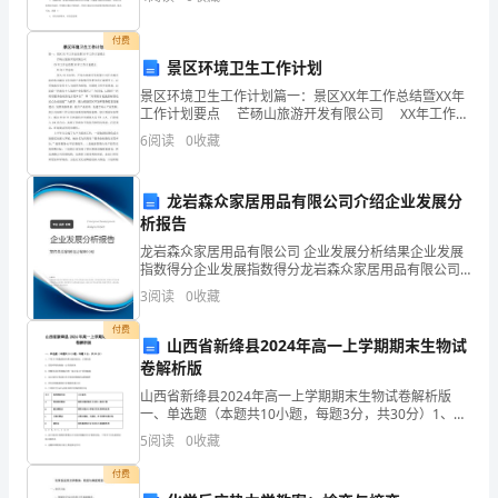
2、商朝在历史上又被称为“殷”或
生
付费
自
景区环境卫生工作计划
救
然燃烧起来。
景区环境卫生工作计划篇一：景区XX年工作总结暨XX年
（精品文档请下载）
工作计划要点 芒砀山旅游开发有限公司 XX年工作总
(3）“要”警惕烟毒的侵害
的
结暨XX年工作计划要点 XX年工作总结 进入XX年以
6
阅读
0
收藏
来，芒砀山旅游
办
龙岩森众家居用品有限公司介绍企业发展分
法。
析报告
3、
龙岩森众家居用品有限公司 企业发展分析结果企业发展
指数得分企业发展指数得分龙岩森众家居用品有限公司
提
综合得分说明：企业发展指数根据企业规模、企业创
3
阅读
0
收藏
新、企业风险、企业活力四个维度对企业发展情况进行
评价。
高
付费
山西省新绛县2024年高一上学期期末生物试
学
卷解析版
山西省新绛县2024年高一上学期期末生物试卷解析版
生
一、单选题（本题共10小题，每题3分，共30分）1、下
列关于细胞器结构和功能的叙述，正确的是A．需氧呼吸
的
5
阅读
0
收藏
的细胞一定有线粒体B．核糖体是原核细胞内唯一能
付费
防