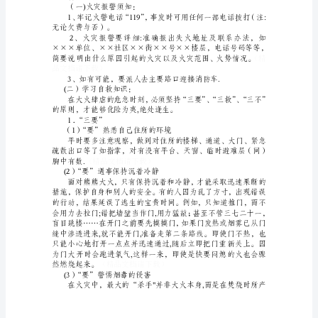
救
23人轻伤，3人重伤.
安
……
全
教
的就更难以计数了。
育
主
题
火灾袭来时，你如何逃生呢？
班
二、情景设置
会
教
案
八