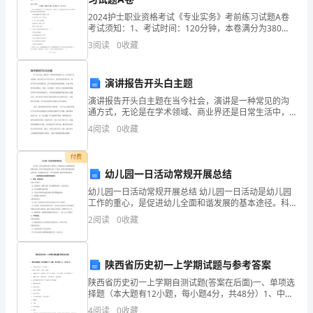
常
2024护士职业资格考试《专业实务》考前练习试题A卷
品文档请下载）
识。
考试须知：1、考试时间：120分钟，本卷满分为380
分。 2、请首先按要求在试卷的指定位置填写您的姓名、
3
阅读
0
收藏
准考证号等信息。 3、请仔细阅读各种题目的回
2、
(二）学习自救知识：
学
演讲报告开头白主题
的原则，才能
习、
演讲报告开头白主题在当今社会，演讲是一种常见的沟
1．“三要”
通方式，无论是在学术领域、商业界还是日常生活中，
都有着重要的作用。演讲不仅可以传递信息，还可以激
掌
4
阅读
0
收藏
（1）“要”熟悉自己住所的环境
发听众的情感，引起共鸣，甚至改变观念。因此，如何
进行一场
握
付费
幼儿园一日活动常规开展总结
火
胸中有数.
（精品文档请下载）
幼儿园一日活动常规开展总结 幼儿园一日活动是幼儿园
灾
工作的重心，是促进幼儿全面和谐发展的基本途径。科
(2）“要”遇事保持沉着冷静
学合理地安排幼儿园一日活动，创设与教育相适应的良
2
阅读
0
收藏
中
好环境，全面提高幼儿园一日活动的质量，提高
各
陕西省历史初一上学期试题与参考答案
种
陕西省历史初一上学期自测试题(答案在后面)一、单项选
择题（本大题有12小题，每小题4分，共48分）1、中国
逃
历史上第一个王朝是（ ）A.夏朝 B.商朝 C.西周 D.秦朝
4
阅读
0
收藏