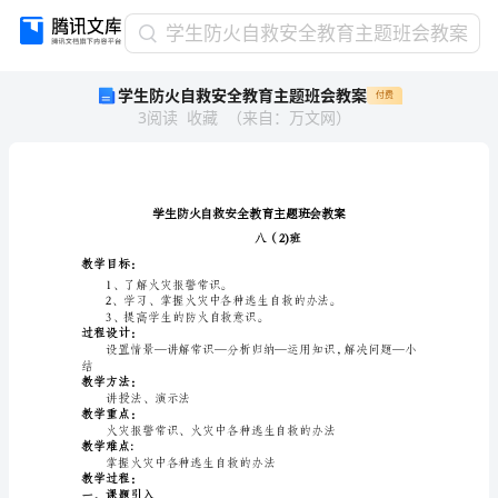
学
学生防火自救安全教育主题班会教案
生
学生防火自救安全教育主题班会教案
付费
防
3
阅读
收藏
（
来自
：
万文网
）
火
自
救
安
全
教
育
教学目标：