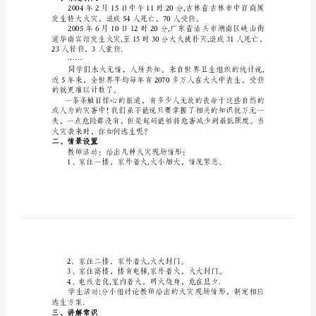
1、了解火灾报警常识。
主
题
3、提高学生的防火自救意识。
过程设计：
班
结
会
教学方法：
讲授法、演示法
教
教学重点：
案
教学难点:
学
掌握火灾中各种逃生
生
教学过程：
一、课题引入
防
火
自