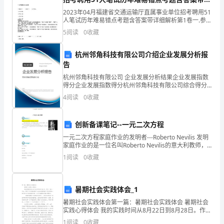
层
细解析
2023年04月福建省交通运输厅直属事业单位招考聘用51
来
人笔试历年难易错点考题含答案带详细解析第1卷一.参考
源
题库(共500题)1.恒星对于（）相当于（）对于花丛。 A.
5
阅读
0
收藏
................................................................................................................
月亮 菊花
3
杭州邻角科技有限公司介绍企业发展分析报
貳、
告
分
杭州邻角科技有限公司 企业发展分析结果企业发展指数
析
得分企业发展指数得分杭州邻角科技有限公司综合得分
说明：企业发展指数根据企业规模、企业创新、企业风
篇
4
阅读
0
收藏
险、企业活力四个维度对企业发展情况进行评价。该企
..................................................................................................
业的
3
创新备课笔记--一元二次方程
一．
一元二次方程家庭作业的发明者---Roberto Nevilis 发明
厦
家庭作业的是一位名叫Roberto Nevilis的意大利教师，
门
他在1905年首次将家庭作业作为一种惩罚安排给学生. 这
1
阅读
0
收藏
位意
市
高
暑期社会实践体会_1
层
房
暑期社会实践体会第一篇：暑期社会实践体会 暑期社会
实践心得体会 我的实践时间从8月22日到8月28日。作为
地
一名大一学生，要不了几年就快要步入社会的我带着学
1
阅读
0
收藏