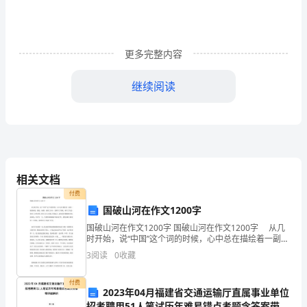
壹、
市
场
篇
更多完整内容
..........................................................................................................
1
继续阅读
一．
厦
门
市
房
相关文档
地
付费
产
国破山河在作文1200字
形
国破山河在作文1200字 国破山河在作文1200字 从几
势
时开始，说“中国”这个词的时候，心中总在描绘着一副诗
................................................................................................................
一般的画卷，像是一滴墨，落到了水中，便晕开了黑
3
阅读
0
收藏
2
夜，晕开了伤悲，展出了山明水秀，展出了江山
二．
付费
2023年04月福建省交通运输厅直属事业单位
客
招考聘用51人笔试历年难易错点考题含答案带详