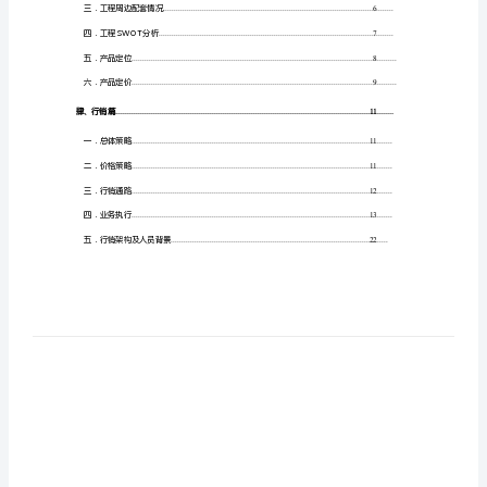
一．厦门市房地产形势
...............................................
告
二．客层来源
.............................................................
貳、分析篇
....................................................................
目
一．厦门市高层房地产分析
录
.......................................
TOC
二．厦门目前高层的现状
...........................................
\o
三．酒店式公寓的现状
...............................................
"1-
四．市调个案分析
......................................................
2"
叁、产品篇
....................................................................
\h
\z
一．工程概况
.............................................................
\u
二．工程经济技术指标
...............................................
HYPERLINK
三．工程周边配套情况
...............................................
\l
四．工程SWOT分析
................................................
"_Toc75860501"