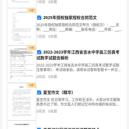
夫
1
阅读
0
收藏
C.通用D.专门【答案】：B2
斯
付费
2025年授权独家授权合同范文
基
2025年授权独家授权合同范文甲方（授权方）：____名
称：____地址：____邮编：____联系电话：____传真：____
的
乙方（被授权方）：____名称：____地址：____邮编：____
1
阅读
0
收藏
联系
《钢
付费
铁
2022-2023学年江西省吉水中学高三仿真考
试数学试题含解析
是
2022-2023学年江西省吉水中学高三仿真考试数学试题
注意事项1．考试结束后，请将本试卷和答题卡一并交
怎
回．2．答题前，请务必将自己的姓名、准考证号用0．5
4
阅读
0
收藏
毫米黑色墨水的签字笔填写在试卷及答题卡的规定
样
付费
炼
夏至作文（精华）
夏至作文 在日常学习、工作和生活中，大家对作文都再
成
熟悉不过了吧，作文是人们把记忆中所存储的有关知
识、经验和思想用书面形式表达出来的记叙方式。相信
0
阅读
0
收藏
的》
很多朋友都对写作文感到非常苦恼吧，以下是小编为大
家
这