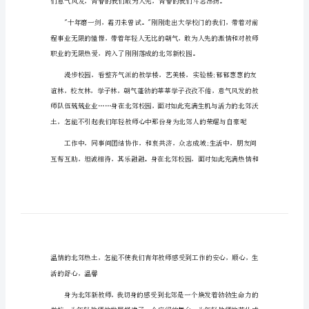
有关教师励志演讲稿篇1
关
教
各位领导，同事大家好：
师
励
志
演
讲
稿
有
关
教
师
励