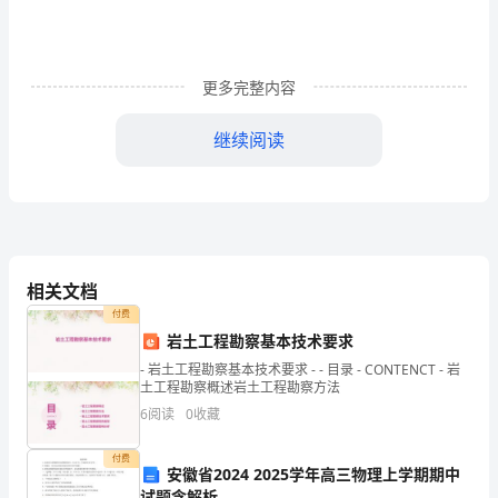
家
好：
更多完整内容
今
继续阅读
天
我
演
活的舒心，温馨
讲
相关文档
的
付费
题
岩土工程勘察基本技术要求
- 岩土工程勘察基本技术要求 - - 目录 - CONTENCT - 岩
目
土工程勘察概述岩土工程勘察方法
6
阅读
0
收藏
是：
青
付费
安徽省2024 2025学年高三物理上学期期中
试题含解析