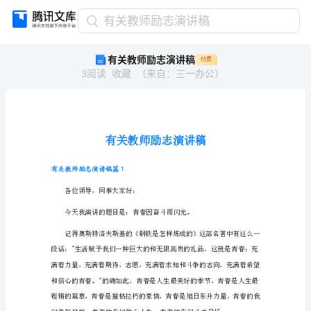
有
有关教师励志演讲稿
关
有关教师励志演讲稿
付费
教
3
阅读
收藏
（
来自
：
三一办公
）
师
励
志
演
讲
稿
有