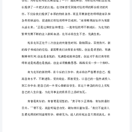
志
演
讲
稿
篇
1
各
位
领
导，
同
事
大