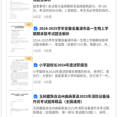
春
留意事项1.本试卷分选择题和非选择题两部分，共100
因
分，考试时间90分钟。2.答题前，考生务必将密封线内
的项目填写清晰。3.请将选择题答案填在题后的答题表
4
阅读
0
收藏
奋
中。非选择题用黑色签字笔答题。一、选择题：共1
付费
斗
2024-2025学年安徽省巢湖市高一生物上学
期期末联考试题含解析
而
2024-2025学年安徽省巢湖市高一生物上学期期末联考
闪
试题含解析一、单选题（本题共10小题，每题3分，共
30分）1、下列关于癌细胞的叙述不正确的是A．在适宜
1
阅读
0
收藏
条件下，癌细胞能无限增殖B．癌细胞的遗传物
光。
付费
记
小学副校长2024年度述职报告
小学副校长2024年度述职报告尊敬的校长、老师们、家
得
长们：大家好！我是某某小学的副校长。在引领下一代
成长的道路上，我非常荣幸能与您们共同努力。首先，
奥
3
阅读
0
收藏
我要感谢校领导和各位老师们对我的支持与关心，在过
去的
斯
玉树藏族自治州曲麻莱县2023年消防设备操
特
作员考试题库精品（全国通用）
玉树藏族自治州曲麻莱县2023年消防设备操作员考试题
洛
库精品（全国通用） 第一部分 单选题(50题) 1、采样孔
需要现场加工时，应采用（ ）打孔工具。A.专业B.专用