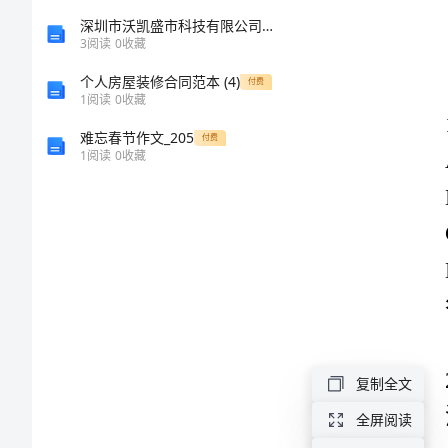
业
深圳市沃凯盛市科技有限公司介绍企业发展分析报告
A:保
3
阅读
0
收藏
公
个人房屋装修合同范本 (4)
付费
1
阅读
0
收藏
司
D:绿
难忘春节作文_205
付费
1
阅读
0
收藏
答案：B
物
业
管
理
基
复制全文
答案：C
本
全屏阅读