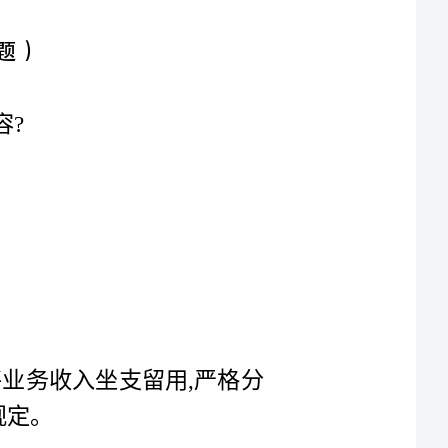
2.“除抵补现金库存外,非经银行同意,不得将业务收入坐支留用,严格分