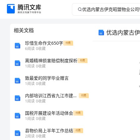
优
选
相关文档
内
珍惜生命作文650字
付费
蒙
6
阅读
0
收藏
word
离婚精神损害赔偿制度探析
古
付费
1
阅读
0
收藏
伊
致最爱的同学毕业赠言
1
阅读
0
收藏
克
内部培训江西省九江市建筑工程三类人员安全知识岗前培训及继续教育考试题库及参考答案（综合题）
付费
1
阅读
0
收藏
昭
国税开展建设年活动体会
付费
盟
1
阅读
0
收藏
县物价局上半年工作总结
付费
物
2
阅读
0
收藏