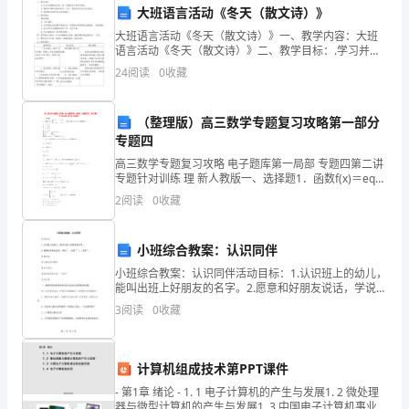
大班语言活动《冬天（散文诗）》
优
大班语言活动《冬天（散文诗）》一、教学内容：大班
选
A:物业管理企业间
语言活动《冬天（散文诗）》二、教学目标：.学习并理
解散文内容，进一步感知冬天的季节特征。.感受中诗歌
24
阅读
0
收藏
黑
B:业主与物业管理企业之间
中优美的词汇、句子，提高幼儿的语言表达能力。.感受
散
C:价格
龙
（整理版）高三数学专题复习攻略第一部分
D:非价格
专题四
江
答案：D
高三数学专题复习攻略 电子题库第一局部 专题四第二讲
省
专题针对训练 理 新人教版一、选择题1．函数f(x)＝eq
\b\lc\{\rc\ (\a\vs4\al\co1(x＋2 x≤0,－x＋2 x
2
阅读
0
收藏
伊
春
A:具名
小班综合教案：认识同伴
B:签字
市
小班综合教案：认识同伴活动目标：1.认识班上的幼儿，
能叫出班上好朋友的名字。2.愿意和好朋友说话，学说“
C:文号
物
..你好”“。.你好”。环境创设：幼儿围坐成半圆形重点与难
3
阅读
0
收藏
点：愿意对着好朋友说：“你好”活动过
D:附件
业
答案：A
公
计算机组成技术第PPT课件
- 第1章 绪论 - 1. 1 电子计算机的产生与发展1. 2 微处理
司
器与微型计算机的产生与发展1. 3 中国电子计算机事业