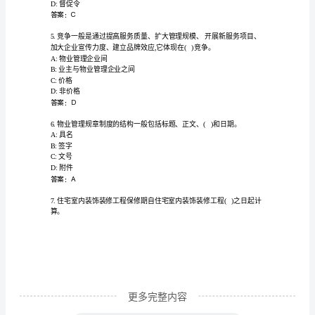
工
B:建筑施工企业改正
作
C:建设单位改正
D:解除委托关系
范
答案：B
围
及
业服务企业的职责?
职
A:无需参与业主大会的筹备
B:自行决定业主大会的议题
责
C:代替业主召开业主大会
知
识
竞
更多完整内容