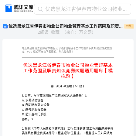
优
优选黑龙江省伊春市物业公司物业管理基本工作范围及职责知识竞赛试题通用题库【模拟题】
选
优选黑龙江省伊春市物业公司物业管理基本工作范围及职责知识竞赛试题通用题库【模拟题】
付费
黑
2
阅读
收藏
（
来自
：
万文网
）
龙
江
省
伊
word
库，
春
市
物