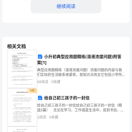
赛
继续阅读
试
word
库，
题
D:协助业主筹备业主大会
通
答案：D
相关文档
用
小升初典型应用题精练(溶液浓度问题)附答
案[1]
题
典型应用题精练（溶液浓度问题）浓度问题的内容与我
法院申请()。
们实际的生活联系很紧密，就知识点而言它包括小学所
A:催缴令
学2个重点知识：百分数，比例。一、浓度问题中的基本
68
阅读
0
收藏
库
量溶质：通常为盐水中的“盐”，糖水中的“糖”，酒精溶液
B:审查令
付费
【模
C:支付令
给自己初三孩子的一封信
D:督促令
给自己初三孩子的一封信给自己初三孩子的一封信（精
拟
选5篇） 无论在学习、工作或是生活中，说到书信，大
答案：C
家肯定都不陌生吧，书信是生活中常用的一种文体。相
2
阅读
0
收藏
信许多人会觉得书信很难写吧，以下是小编为大家整理
题】