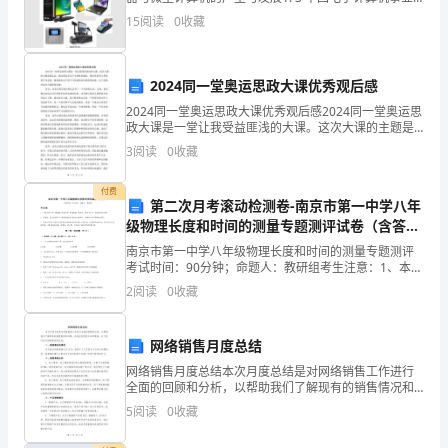
的发展历程 1. 4 电子计算机的应用
算。
物
15
阅读
0
收藏
业
2024同一堂奥运思政大课优秀观后感
管
2024同一堂奥运思政大课优秀观后感2024同一堂奥运思
理
政大课是一堂让我受益匪浅的大课。这次大课的主题是
奥运会，通过奥运会这个全球性的盛会，我们将思考人
3
阅读
0
收藏
类的和平与发展，激发我们对于和平与发展的责任感和
基
付费
本
第二次月考滚动检测卷-南京市第一中学八年
级物理长度和时间的测量专题测评试卷（含答案
工
详解版）
南京市第一中学八年级物理长度和时间的测量专题测评
作
考试时间：90分钟；命题人：教研组考生注意：1、本卷
分第I卷（选择题）和第Ⅱ卷（非选择题）两部分，满分
2
阅读
0
收藏
100分，考试时间90分钟2、答卷前，考生务必用
范
围
网络销售月度总结
及
网络销售月度总结本次月度总结是对网络销售工作进行
全面的回顾和分析，以帮助我们了解现有的销售情况和
问题，并找出改进的方法和策略。以下是对本月销售情
职
5
阅读
0
收藏
况的总结：一、销售额总体情况本月我们的销售额为X万
元，相
责