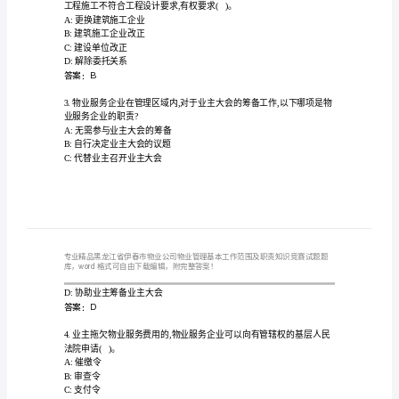
拟
业
公
司
物
A:水幕消防设备
B:自动喷水灭火设备
业
C:燃气泄漏报警器
管
D:防火卷帘门系统
答案：B
理
基
本
A:更换建筑施工企业