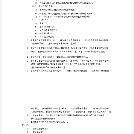
理
标
准
一、目的
作
二、适用范围
业
规
三、职责
程
回
访
四、程序要点
管