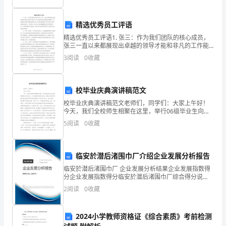
作
精选优秀员工评语
质
精选优秀员工评语1. 张三：作为我们团队的核心成员，
量。
张三一直以来都展现出卓越的领导才能和非凡的工作能
力。他不仅具有出色的组织协调能力，还能够始终保持
3
阅读
0
收藏
冷静和清晰的头脑，即使在最紧张的工作环境下也能有
二、
效地
适
校毕业庆典演讲稿范文
用
校毕业庆典演讲稿范文老师们，同学们：大家上午好！
今天，我们全校师生相聚在这里，举行06级毕业生向母
范
校赠送纪念品仪式，仪式虽简单却意义深远。赠送仪式
5
阅读
0
收藏
的举行意味着06级同学即将结束渤海三年的学习生活，
围
离开
适
临安於潜后渚围巾厂介绍企业发展分析报告
五、记录
用
临安於潜后渚围巾厂 企业发展分析结果企业发展指数得
分企业发展指数得分临安於潜后渚围巾厂综合得分说
明：企业发展指数根据企业规模、企业创新、企业风
于
2
阅读
0
收藏
险、企业活力四个维度对企业发展情况进行评价。该企
２、《回访记录表》
业的综合
物
３、《回访统计表》
2024小学教师资格证《综合素质》考前检测
业