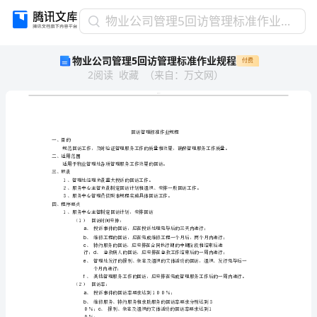
物
物业公司管理5回访管理标准作业规程
业
物业公司管理5回访管理标准作业规程
付费
公
2
阅读
收藏
（
来自
：
万文网
）
司
管
理
5
回
访
管