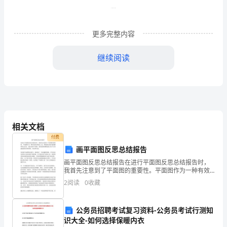
他
访
、其
d
（３）
工
更多完整内容
作，
a
及
继续阅读
b
时
c
（４）
验
a
证
b
相关文档
管
付费
c
理
画平面图反思总结报告
d
服
画平面图反思总结报告在进行平面图反思总结报告时，
我首先注意到了平面图的重要性。平面图作为一种有效
e
的可视化工具，帮助我们更好地理解和表达信息。通过
务
2
阅读
0
收藏
绘制平面图，我们能够清晰地展示某个空间或场景的具
体结构、
工
公务员招聘考试复习资料-公务员考试行测知
作
识大全-如何选择保暖内衣