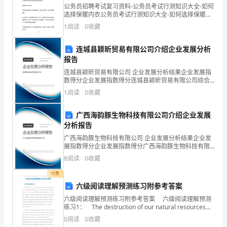
的
公务员招聘考试复习资料-公务员考试行测知识大全-如何
选择保暖内衣公务员考试行测知识大全-如何选择保暖内
衣五大窍门挑选保暖内衣保暖内衣作为能为冬装大大"减
质
1
阅读
0
收藏
压"的内衣，近两年来颇受时尚人群的喜爱
量
连城县颖昕贸易有限公司介绍企业发展分析
报告
和
连城县颖昕贸易有限公司 企业发展分析结果企业发展指
效
数得分企业发展指数得分连城县颖昕贸易有限公司综合
得分说明：企业发展指数根据企业规模、企业创新、企
1
阅读
0
收藏
果，
业风险、企业活力四个维度对企业发展情况进行评价。
该企
确
广西海韵豚生物科技有限公司介绍企业发展
分析报告
保
广西海韵豚生物科技有限公司 企业发展分析结果企业发
展指数得分企业发展指数得分广西海韵豚生物科技有限
管
公司综合得分说明：企业发展指数根据企业规模、企业
8
阅读
0
收藏
创新、企业风险、企业活力四个维度对企业发展情况进
理
行评
付费
服
六级阅读理解预测练习附参考答案
六级阅读理解预测练习附参考答案 六级阅读理解预测
务
练习1： The destruction of our natural resources
and contamination of our fo
工
0
阅读
0
收藏