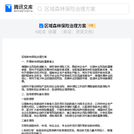
区
区域森林保险治理方案
域
区域森林保险治理方案
付费
森
4
阅读
收藏
（
来自
：
贤阅文档
）
林
保
险
治
理
区域森林保险治理方案
方
一、开展森林保险的重要意义
案