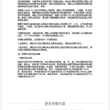
展
森
坚持诚实守信，
林
质量；强化风险管控，确保理赔到位。
保
要广泛宣传发动林农自愿参保，
险
强迫参保对象投保。
的
财政、保险公司等部门要加强协调与联动，
重
要
意
三、保险内容
义
增
强
林
更多完整内容