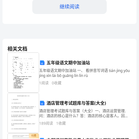
业
继续阅读
风
险
抵
御
相关文档
能
内。保险公司按保险合同的约定负责赔偿。
五年级语文期中加油站
力，
五年级语文期中加油站 一、 看拼音写词语 tián jìng yōu
jìng xìn lài bō guāng lín lín rù
做
1
阅读
0
收藏
好
五保险期限。一年。
森
酒店管理考试题库与答案(大全)
林
酒店管理考试题库与答案（大全）一、酒店运营管理.
问：酒店的核心是什么？答：酒店的核心是客人。因
保
此，酒店重视客户满意、服务质量、 卫生环境、装修装
放的保险凭证进行签单、承保。
189
阅读
1
收藏
潢、人员工作态度等，以满足顾客的需求。.问：酒店房
间收费
险
付费