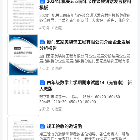
2024年机关五四青年节座谈会讲话发言材料
位
模板
客户的信任和支持。
评
2023年机关五四青年节座谈会讲话发言材料模板尊敬的
各位领导、亲爱的青年朋友们：大家好！首先，我向全
审
体青年朋友们表示节日的祝福！五四青年节，是我们纪
4
阅读
0
收藏
念和庆祝五四运动的日子，也是中国青年的节日。回顾
专
历史
厦门艺家美装饰工程有限公司介绍企业发展
家：
分析报告
您
厦门艺家美装饰工程有限公司 企业发展分析结果企业发
共同实现团队目标。
展指数得分企业发展指数得分厦门艺家美装饰工程有限
公司综合得分说明：企业发展指数根据企业规模、企业
们
5
阅读
0
收藏
创新、企业风险、企业活力四个维度对企业发展情况进
行评
好！
四年级数学上学期期末试题14（无答案） 新
人教版
首
数学期末试卷一、口算。（6分） 60÷20 160÷80 =
先，
30×45= 210÷30=450÷50 180÷90=
2
阅读
0
收藏
我
衷
竣工验收的邀请函
心
竣工验收的邀请函尊敬的各位领导、各位负责人、尊敬
的嘉宾们：大家好！首先，我代表XX公司向大家致以最