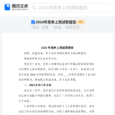
2024
2024年竞争上岗述职报告
年
2024年竞争上岗述职报告
付费
竞
1
阅读
收藏
（
来自
：
尚阅文库
）
争
上
岗
述
职
报
告
尊敬的领导及各位评审专家：