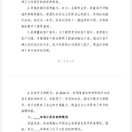
2024
年
竞
争
上
一、2024年的工作总结
岗
述
职
以下成绩：
报
告
标
题：
到了公司高层的表彰和肯定。
展