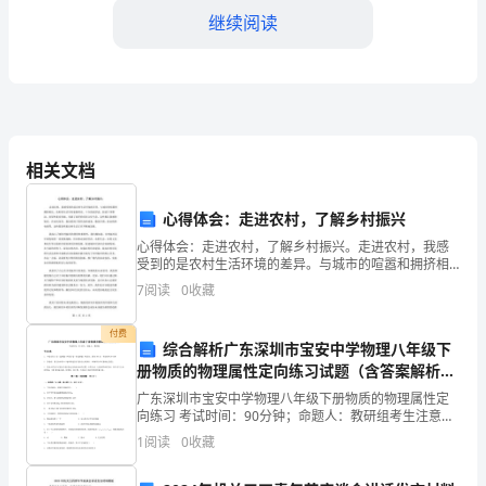
上
继续阅读
岗
述
职
报
相关文档
告
心得体会：走进农村，了解乡村振兴
尊
新增价值。
心得体会：走进农村，了解乡村振兴。走进农村，我感
敬
受到的是农村生活环境的差异。与城市的喧嚣和拥挤相
二、____年的工作目标和规划
比，农村的生活空间宽敞明亮，十分清凉舒适。街道干
7
阅读
0
收藏
净整洁，房屋朴素而美丽，充满了浓厚的民俗文化气
的
息。这些都
付费
领
综合解析广东深圳市宝安中学物理八年级下
册物质的物理属性定向练习试题（含答案解析
导
版）
广东深圳市宝安中学物理八年级下册物质的物理属性定
及
向练习 考试时间：90分钟；命题人：教研组考生注意：
1、本卷分第I卷（选择题）和第Ⅱ卷（非选择题）两部
1
阅读
0
收藏
分，满分100分，考试时间90分钟2、答卷前，考生
各