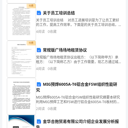
共
付费
10
关于员工培训总结
分）
关于员工培训总结 对员工进展培训是为了让员工更好
的工作，提高工作效率，下面是的关于员工培训总结，
TOC
欢迎阅读参考。 青岛总部培训的日子已经完毕，回忆
4
阅读
0
收藏
这次短短的三个星期的培训期，从咖啡学校的理论根底
\o
付费
"1-
常规版广场场地租赁协议
5"
常规版广场场地租赁协议出租方：（以下简称甲方）承
租方：（以下简称乙方）由于工作需要，现乙方通过城
5.
\h
市管理行政执法局审批需在占用场地进行宣传活动，为
4
阅读
0
收藏
明确权利和义务，经双方友好协商、本着自愿的原则达
成以下协
\z
MIG预焊6005A-T6铝合金FSW组织性能研
下
究
面
MIG预焊6005A-T6铝合金FSW组织性能研究摘要本研究
利用MIG预焊工艺和FSW进行铝合金6005A-T6板材的组
这
织性能研究。首先，采用MIG预焊将两片铝合金板材预
2
阅读
0
收藏
熔并预热，使其形成一定接触。然
两
金华合抱贸易有限公司介绍企业发展分析报
种
告