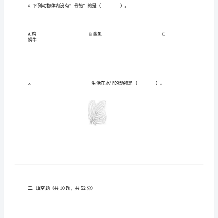
学
期
末
测
试
选择
一.
卷
加
1.
的
滑
答
案