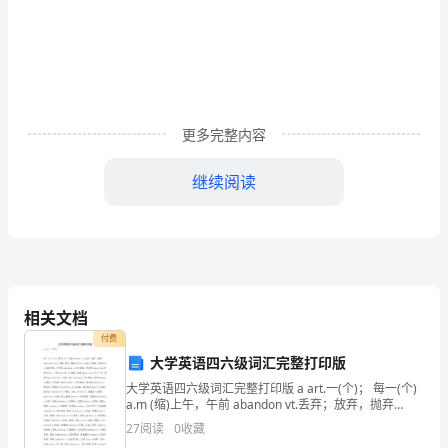
科
学
期
水洗发液食
末
更多完整内容
测
列
物体内
有
骼
的
下
动
没
“骨
”
4.
试
继续阅读
卷
选
择
题
相关文档
付费
（共
大学英语四六级词汇完整打印版
5
牛
蜗
大学英语四六级词汇完整打印版 a art.一(个)； 每一(个)
a.m (缩)上午，午前 abandon vt.丢弃；放弃，抛弃
题，
abbreviation n.节略，缩写，缩短 ability n.
27
阅读
0
收藏