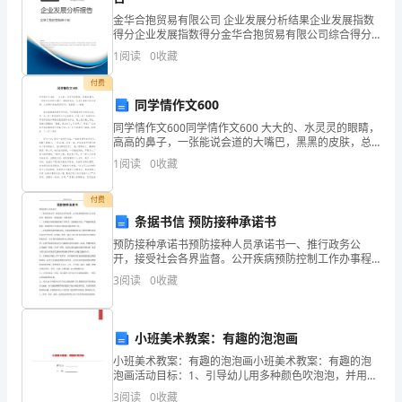
金华合抱贸易有限公司 企业发展分析结果企业发展指数
物
得分企业发展指数得分金华合抱贸易有限公司综合得分
说明：企业发展指数根据企业规模、企业创新、企业风
体，
1
阅读
0
收藏
险、企业活力四个维度对企业发展情况进行评价。该企
业的
付费
比
同学情作文600
较
同学情作文600同学情作文600 大大的、水灵灵的眼睛，
高高的鼻子，一张能说会道的大嘴巴，黑黑的皮肤，总
光
是扎着粗大的马尾辨。大家都知道她是谁吗?对，她就是
1
阅读
0
收藏
――高雅. 我和高雅都是数学科
滑
付费
的
条据书信 预防接种承诺书
是
预防接种承诺书预防接种人员承诺书一、推行政务公
开，接受社会各界监督。公开疾病预防控制工作办事程
序、服务项目、服务流程、收费标准；二、认真履行疾
（
3
阅读
0
收藏
病预防控制工作职责。坚持廉洁行医，严格按照医德规
范、疾病控
）。
小班美术教案：有趣的泡泡画
蜗
小班美术教案：有趣的泡泡画小班美术教案：有趣的泡
牛
泡画活动目标：1、引导幼儿用多种颜色吹泡泡，并用吹
泡泡的方法作画。2、培养幼儿对美术的兴趣。3、培养
3
阅读
0
收藏