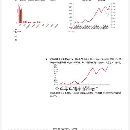
配，
板
块
持
仓
创
新
高
内
容
更多完整内容