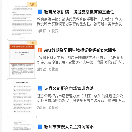
Document"板
付费
教育局演讲稿：谈谈感恩教育的重要性
块
教育局演讲稿：谈谈感恩教育的重要性：大家好！今天
持
我要和大家谈谈感恩教育的重要性。教育是人类社会发
展进步的重要推动力量，它的价值和作用是不可替代
2
阅读
0
收藏
仓
的。感恩教育就是一种培养人们感恩心态和行为的教
育，这种教育
分
付费
AKI分期及早期生物标记物评价ppt课件
析：
- 安徽医科大学第一附属医院肾脏内科齐向明 - 急性肾损
伤定义及诊治进展 - 安徽医科大学第一附属医院肾脏内科
白
急性肾损伤定义及诊治进展
3
阅读
0
收藏
酒
大
证券公司柜台市场管理办法
幅
证券公司柜台市场管理办法（试行）总则 为促进证券公
司柜台市场规范发展，保护投资者合法权益，维护柜台
加
市场秩序，根据《中华人民共和国证券法》、《中华人
2
阅读
0
收藏
民共和国证券投资基金法》等制定本办法。 证券公司柜
台市
配，
带
教师节庆祝大会主持词范本