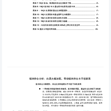
金
持
仓
分
析：
白
酒
大
幅
加