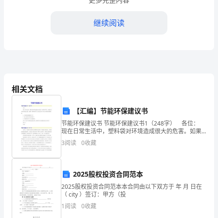
目
继续阅读
录
TOC
\o
"1-
相关文档
5"
\h
【汇编】节能环保建议书
节能环保建议书 节能环保建议书1（248字） 各位：
\z
现在日常生活中，塑料袋对环境造成很大的危害。如果
再不禁止，那我们以后的家园就会变的一团糟。我和我
HYPERLINK
3
阅读
0
收藏
的家人讨论决定用以下的方法来取消用塑料袋。
\l
"bookmark0"
2025股权投资合同范本
2025股权投资合同范本本合同由以下双方于 年 月 日在
\o
（ city ）签订：甲方（投
"Current
1
阅读
0
收藏