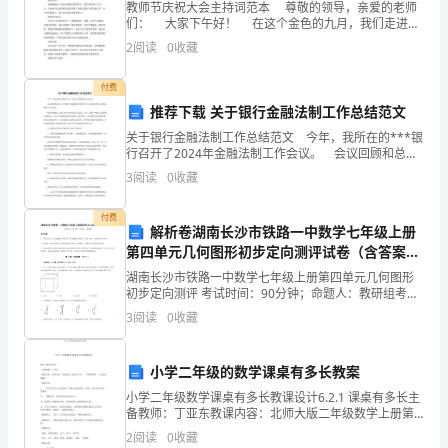
教师节庆祝大会主持词范本 尊敬的领导，亲爱的老师
动
们： 大家下午好！ 在这个金色的九月，我们走进了
新的学年，也迎来了第24个教师节。今天是康乃馨花瓣
2
阅读
0
收藏
板
飞舞的一天，我将衷心的祝愿与诚挚的问候凝成
块
付费
推荐下载 关于银行金融法制工作总结范文
持
关于银行金融法制工作总结范文 今年，我所在的***银
仓
行召开了2024年金融法制工作会议。 会议回顾和总结
了今年银行在金融法制方面的工作，并安排部署了未来
3
阅读
0
收藏
的金融法制工作任务。 银行党委委员、副行长
水
付费
平
解析卷湖南长沙市铁路一中数学七年级上册
第四单元几何图形初步定向测评试卷（含答案详
创
解）
湖南长沙市铁路一中数学七年级上册第四单元几何图形
新
初步定向测评 考试时间：90分钟；命题人：教研组考生
注意：1、本卷分第I卷（选择题）和第Ⅱ卷（非选择题）
3
阅读
0
收藏
两部分，满分100分，考试时间90分钟2、答卷前
高
・
小学二年级的数学课桌有多长教案
4-
小学二年级数学课桌有多长教课设计6.2.1 课桌有多长主
备教师：丁亚东教课内容：北师大版二年级数学上册第
六单元P51-52页。（厘米的理解）教课目的：1 、 经历
板
2
阅读
0
收藏
用不同工具丈量同一物体长度的过程