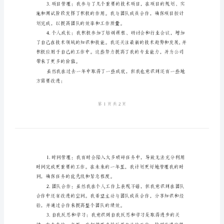
估。
总
结
公
司
员
工
考
核
个
人
了用户自助解决问题的能力。
工
作