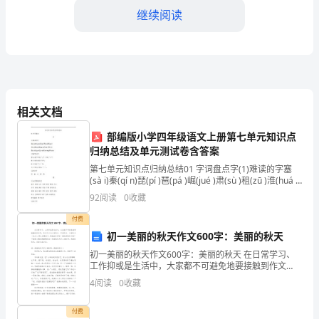
继续阅读
行
个
人
工
相关文档
作
间，确保任务的优先级和紧急程度。
部编版小学四年级语文上册第七单元知识点
总
归纳总结及单元测试卷含答案
结
第七单元知识点归纳总结01 字词盘点字(1)难读的字塞
(sà i)秦(qí n)琵(pí )琶(pá )崛(jué )肃(sù )租(zū )淮(huá i)
和
斥(chì )辱(rǔ )蓄(xù )迫(
92
阅读
0
收藏
考
付费
初一美丽的秋天作文600字：美丽的秋天
核，
初一美丽的秋天作文600字：美丽的秋天 在日常学习、
工作抑或是生活中，大家都不可避免地要接触到作文
以
会，并持续学习和发展自己的技能。
吧，作文可分为小学作文、中学作文、大学作文（论
4
阅读
0
收藏
文）。那么问题来了，到底应如何写一篇优秀的作文
便
呢？
付费