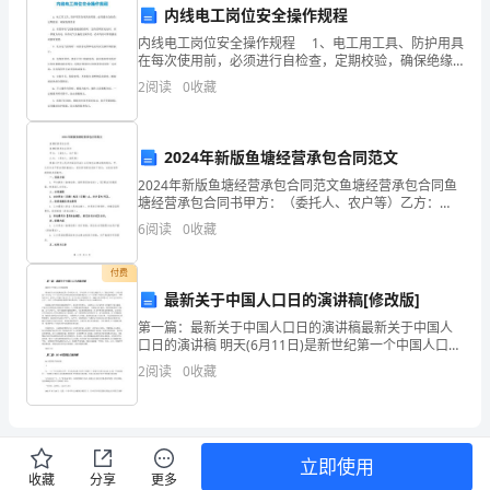
评
内线电工岗位安全操作规程
估
内线电工岗位安全操作规程 1、电工用工具、防护用具
在每次使用前，必须进行自检查，定期校验，确保绝缘
自
要求 2、在任何电气设备装接或检修时，没有查明有无
2
阅读
0
收藏
电时，应一律视为有电。所有电气设备的金属外壳，
己
的
2024年新版鱼塘经营承包合同范文
2024年新版鱼塘经营承包合同范文鱼塘经营承包合同鱼
工
塘经营承包合同书甲方：（委托人、农户等）乙方：
（承包人、渔民等）根据《中华人民共和国合同法》以
作
6
阅读
0
收藏
及相关法律法规的规定，甲、乙双方在平等自愿的基础
上，经
表
付费
最新关于中国人口日的演讲稿[修改版]
现
第一篇：最新关于中国人口日的演讲稿最新关于中国人
和
口日的演讲稿 明天(6月11日)是新世纪第一个中国人口
日。今年世界人口日的主题是"人口、发展与环境"。人类
2
阅读
0
收藏
业
已经进入21世纪，人口与经济社会协调发展的重要
绩。
以
立即使用
收藏
分享
更多