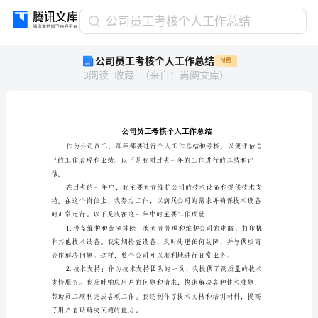
公
公司员工考核个人工作总结
司
公司员工考核个人工作总结
付费
员
3
阅读
收藏
（
来自
：
尚阅文库
）
工
考
核
个
人
工
作