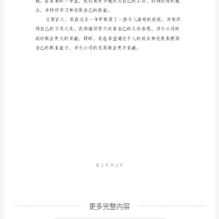
总
结
作
为
公
带来了更多的价值。
司
员
方需要改进：
工，
每
年
都
要
更多完整内容
进