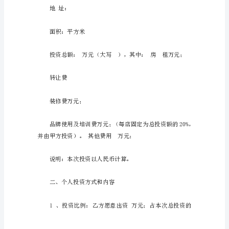
资
协
议
20XX-
5
个
人
投
资
协
议