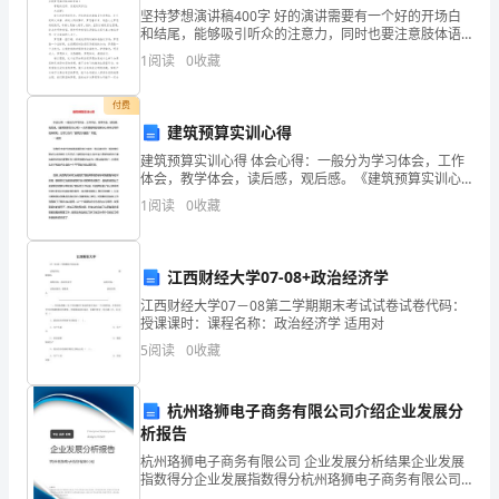
坚持梦想演讲稿400字 好的演讲需要有一个好的开场白
电
和结尾，能够吸引听众的注意力，同时也要注意肢体语
言的运用。下面小编给大家提供一些坚持梦想演讲稿400
1
阅读
0
收藏
话：
字参考，希望对大家写坚持梦想演讲稿400字
付费
建筑预算实训心得
身
转让费
建筑预算实训心得 体会心得：一般分为学习体会，工作
份
体会，教学体会，读后感，观后感。《建筑预算实训心
得》一文希望能帮助您解决心得体会写作相关帮助，也
1
阅读
0
收藏
可以访问“建筑实训报告”专题。 一.
证：
装修费万元；
住
江西财经大学07-08+政治经济学
址：
江西财经大学07－08第二学期期末考试试卷试卷代码：
授课课时：课程名称：政治经济学 适用对
5
阅读
0
收藏
本
协
杭州珞狮电子商务有限公司介绍企业发展分
析报告
议
杭州珞狮电子商务有限公司 企业发展分析结果企业发展
指数得分企业发展指数得分杭州珞狮电子商务有限公司
按
综合得分说明：企业发展指数根据企业规模、企业创