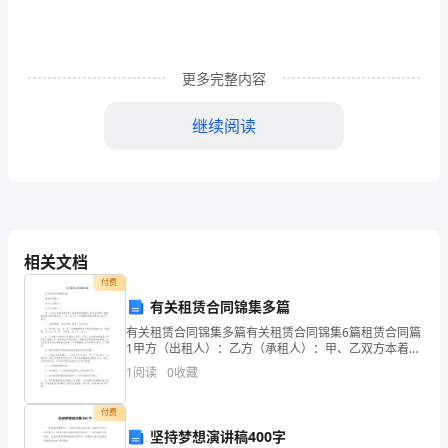
甲
方：
更多完整内容
电
话：
继续阅读
一、投资项目
身
份
项目名称：分店
相关文档
证：
付费
住
有关租赁合同锦集多篇
地址：
址：
有关租赁合同锦集多篇有关租赁合同锦集6篇租赁合同篇
1甲方（出租人）：乙方（承租人）：甲、乙双方本着平
等互利、诚实信用的原则，经充分协商，现就租赁杭州
1
阅读
0
收藏
新业商场位于__省__市__区__号底楼商场柜台事宜
乙
面积：平方米
付费
方：
坚持梦想演讲稿400字