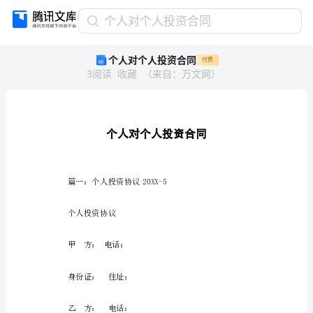
个
个人对个人投资合同
人
个人对个人投资合同
付费
对
3
阅读
收藏
（
来自
：
万文网
）
个
人
投
资
合
同
个