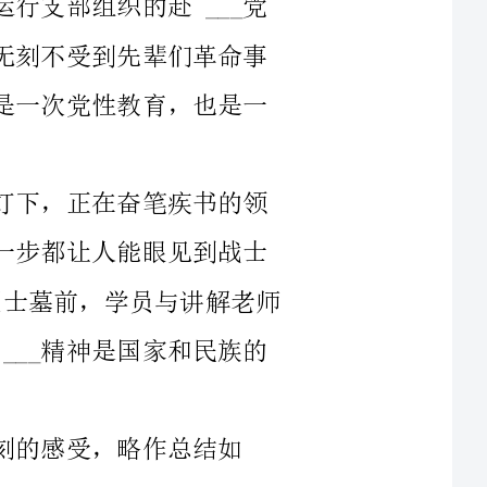
在八角楼前，同志们仿佛看到暗淡的油灯下，正在奋笔疾书的领
袖身影；在朱毛挑粮小道，走在山路上的每一步都让人能眼见到战士
们曾血汗浸染的足迹；在小井红军医院的`烈士墓前，学员与讲解老师
无不哽咽于伤病员们至死不渝的革命信念！___精神是国家和民族的
略作总结如
首先，要继承和发扬革命先辈们坚定的共产主义信念，坚定大局
意识，树立全局观念。要不断地加强自身对科学理论的学习，用科学
理论武装头脑，以理论上的清醒保持政治上的成熟，才能正确认识各
种社会思潮，正确认识曾在社会主义发展道路上发生过的一些曲折和