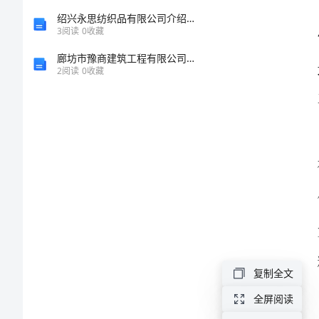
有
绍兴永思纺织品有限公司介绍企业发展分析报告
3
阅读
0
收藏
感
廊坊市豫商建筑工程有限公司介绍企业发展分析报告
2
阅读
0
收藏
赴
_
进
行
党
下：
性
教
育
复制全文
学
全屏阅读
习