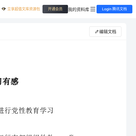
立享超值文库资源包
我的资料库
开通会员
Login 腾讯文档
编辑文档
作为新员工的我非常有幸能够参加这次运行支部组织的赴___党
性教育培训，在革命圣地培训期间，我无时无刻不受到先辈们革命事
迹的感染，收获了难以忘怀的精神财富，既是一次党性教育，也是一