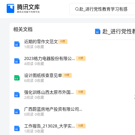
赴
_
相关文档
赴_进行党性
进
近期的雪作文范文
付费
行
1
阅读
0
收藏
党
2023格力电器股份有限公司财务报表分析
付费
4
阅读
0
收藏
性
设计图纸核查意见单
付费
6
阅读
0
收藏
教
强化训练山西太原市外国语学校数学人教版七年级下册二元一次方程组同步测评练习题（详解）
付费
2
阅读
0
收藏
育
广西蔚蓝房地产投资有限公司介绍企业发展分析报告
学
0
阅读
0
收藏
工作报告_213028_大学实习报告范文15000字
付费
习
1
阅读
0
收藏