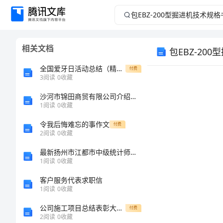
包
EBZ-
相关文档
200
包EBZ-20
全国爱牙日活动总结（精选模板）
付费
型
3
阅读
0
收藏
掘
沙河市锦田商贸有限公司介绍企业发展分析报告
1
阅读
0
收藏
进
令我后悔难忘的事作文
付费
2
阅读
0
收藏
机
最新扬州市江都市中级统计师《统计基础知识理论及相关知识》深度预测试卷含解析
1
阅读
0
收藏
技
客户服务代表求职信
术
1
阅读
0
收藏
公司施工项目总结表彰大会的主持词
规
付费
2
阅读
0
收藏