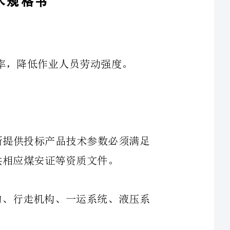
型号仅供参考，投标厂家若无相同型号时，所提供投标产品技术参数必须满足
1、掘进机主机，包括：截割机构、装载机构、行走机构、一运系统、液压系
3、液压锚杆泵站系统(除锚杆钻机外的其余部分，包含液压锚杆动力阀块装置)。
5、随机备件：每台设备带不低于单台设备合同价5％的随机备件(由双方协商
1、掘进机液压系统要有可靠的冷却装置，掘进机工作时油温不能过高，不能