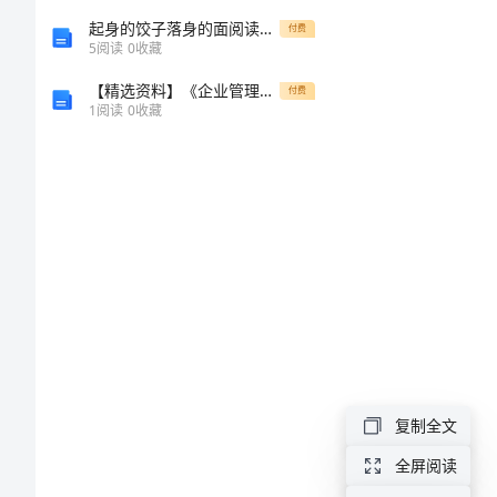
格
起身的饺子落身的面阅读答案
付费
5
阅读
0
收藏
书
【精选资料】《企业管理规章制度》管理文本
付费
1
阅读
0
收藏
包
1、
EBZ-
200
型
掘
进
机
复制全文
技
全屏阅读
术