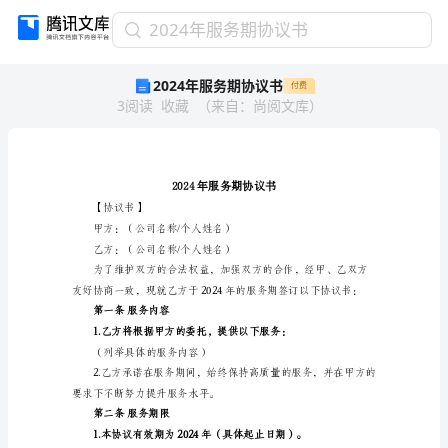
2024
2024年服务期协议书
年
2024年服务期协议书
付费
服
3
阅读
收藏
（
来自
：
尚阅文库
）
务
期
协
议
书
2024
【协议书】
年
甲方：（公司名称/个人姓名）