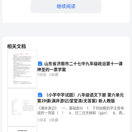
人
继续阅读
姓
名）
为
了
相关文档
秘密。
维
第五条违约责任
山东省济南市二十七中九年级政治第十一课
护
神圣的一票学案
7
阅读
0
收藏
双
方
相应的损失。
（小学中学试题）八年级语文下册 第六单元
的
第29课(满井游记)堂堂清(无答案) 新人教版
合
《满井游记》 一、基础部分 1．下列加粗的字注音有
误的一项是（ ） A．廿二日天稍和（ɡān） B．燕
法
地寒（yān） C．若脱笼之鹄（hú） D．恶能无纪？
第六条协议的解除和终止
1
阅读
0
收藏
（wū） 2．解释加粗的词。
权