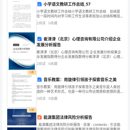
小学语文教研工作总结_57
益，
a.合作双方协商一致解除协
小学语文教研工作总结小学语文教研工作总结 总结是
加
在一段时间内对学习和工作生活等表现加以总结和概括
的一种书面材料，它可以有效锻炼我们的语言组织能
2
阅读
0
收藏
强
力，让我们一起来学习写总结吧。那么你知道总结如何
写
双
崔津津（北京）心理咨询有限公司介绍企业
发展分析报告
方
崔津津（北京）心理咨询有限公司 企业发展分析结果企
的
对决算结果予以记录。
业发展指数得分企业发展指数得分崔津津（北京）心理
咨询有限公司综合得分说明：企业发展指数根据企业规
2
阅读
0
收藏
合
模、企业创新、企业风险、企业活力四个维度对企业发
第七条争议解决
展情
付费
作，
音乐教案：用旋律引领孩子探索音乐之美
经
音乐教案：用旋律引领孩子探索音乐之美音乐是人类创
造的一种艺术形式，也是一种可以传达情感和思想的语
言。在音乐教学中，如何引导孩子进入音乐的世界，让
甲、
3
阅读
0
收藏
他们感受到音乐的美，掌握音乐的基本元素，成为一项
第八条其他事项
重要的课
乙
付费
双
能源集团法律风险分析报告
- 能源集团法律风险分析报告 - 目录 - contents - 引言能
方
源集团的法律风险识别能源集团法律风险评估能源集团