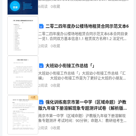
法律风
6
阅读
0
收藏
友
好
二零二四年度办公楼场地租赁合同示范文本6
协
二零二四年度办公楼场地租赁合同示范文本6本合同目录
一览1. 合同双方基本信息1.1 租赁双方名称1.2 法定代表
商
人或授权代表1.3 联系方式1.4 住所地2. 租赁标的物2.1
2
阅读
0
收藏
标的物名称2.2 标的
一
致，
大班幼小衔接工作总结「」
现
大班幼小衔接工作总结「」大班幼小衔接工作总结「汇
编」 大班幼小衔接工作是为了更好让大班的小朋友适
就
应自主学习，培养良好的习惯，更好的提前适应小学生
2
阅读
0
收藏
活，这一工作对于我们大班学生来说是很关键，很重
乙
付费
强化训练南京市第一中学（区域命题）沪教
方
版九年级下册溶解现象专题测评试卷（解析版含
于
答案）
南京市第一中学（区域命题）沪教版九年级下册溶解现
象专题测评 考试时间：90分钟；命题人：教研组考生注
2024
意：1、本卷分第I卷（选择题）和第Ⅱ卷（非选择题）两
2
阅读
0
收藏
部分，满分100分，考试时间90分钟2、答卷前，