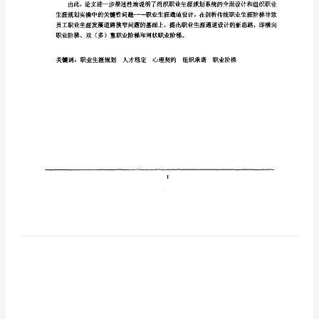
方
今
组
织
才
流
状
才
法
。
论
文
由
当
人
失
现
分
析
入
手
，
指
出
人
业
提
出
组
织
职
业
生
涯
规
划
缺
失
、
不
能
很
好
满
足
人
才
发
展
需
求
因
的
观
点
。
生
论
文
从
心
理
学
角
度
对
职
业
生
涯
发
展
与
人
生
发
展
的
关
系
会
境
方
探
生
和
社
心
理
环
四
面
进
行
了
理
论
分
析
，
讨
了
职
业
涯
涯
影
响
，
从
而
证
明
职
业
生
涯
发
展
是
人
生
发
展
的
基
础
和
前
提
，
规
论
文
得
出
的
重
要
结
论
是
职
业
生
涯
规
划
是
适
应
社
会
发
织
双
赢
的
策
略
，
是
组
织
稳
定
人
才
的
有
效
方
法
和
战
略
工
具
。
员
工
的
工
作
热
情
，
而
且
能
够
有
效
地
构
建
员
工
和
组
织
的
心
理
划
度
和
满
意
感
。
由
此
，
论
文
进
一
步
描
述
性
地
说
明
了
组
织
职
业
生
涯
规
研
生
实
性
生
道
涯
规
划
搡
中
的
关
键
问
题
—
—
职
业
涯
通
设
计
，
员
工
职
业
生
涯
发
展
道
路
狭
窄
闯
题
的
基
础
上
，
提
出
职
业
生
涯
究-
业
阶
梯
、
双
(
多
)
重
职
业
阶
梯
和
网
状
职
业
阶
梯
。
工
关
键
词
：
职
业
生
涯
规
划
人
才
稳
定
心
理
契
约
组
织
承
商