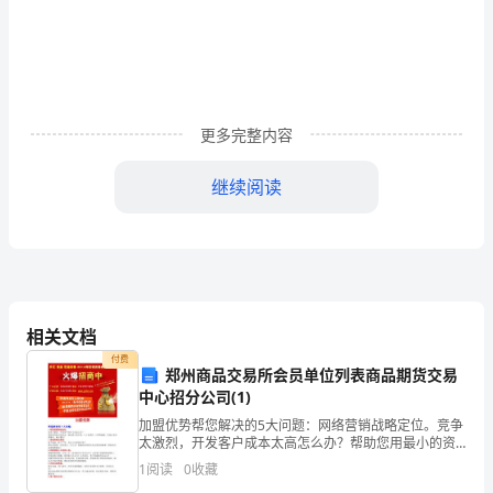
技
大
学
硕
更多完整内容
士
继续阅读
学
位
论
文
相关文档
【35】
付费
郑州商品交易所会员单位列表商品期货交易
中心招分公司(1)
Rousseau，
加盟优势帮您解决的5大问题：网络营销战略定位。竞争
D．
太激烈，开发客户成本太高怎么办？帮助您用最小的资
金，撬动最大的市场，8.2亿网民，0距离接触，让您在
1
阅读
0
收藏
M．
竞争蓝海中，独占鳌头!营销型网站策划。建了网站，投