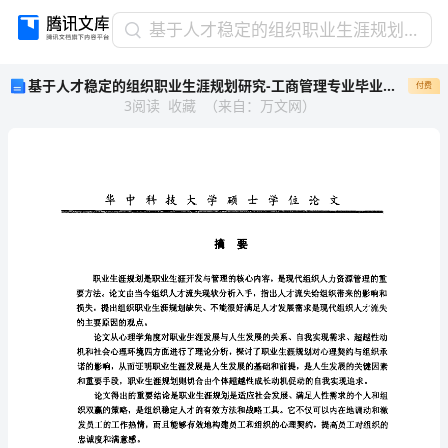
基
基于人才稳定的组织职业生涯规划研究-工商管理专业毕业论文
于
基于人才稳定的组织职业生涯规划研究-工商管理专业毕业论文
付费
人
3
阅读
收藏
（
来自
：
万文网
）
才
稳
定
的
华
中
科
技
大
学
硕
士
学
组
织
摘
要
职
职
业
生
涯
规
划
是
职
业
生
涯
开
发
与
管
理
的
核
心
内
容
，
是