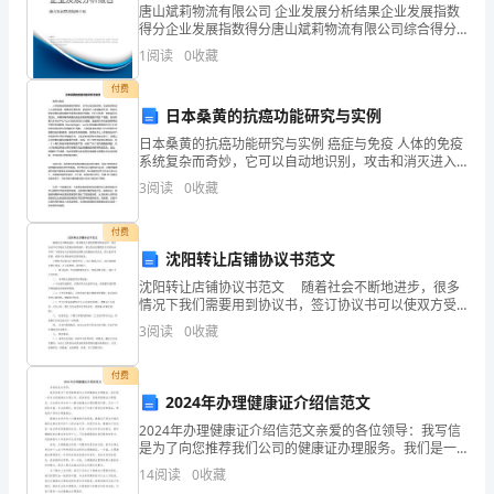
唐山斌莉物流有限公司 企业发展分析结果企业发展指数
华
得分企业发展指数得分唐山斌莉物流有限公司综合得分
中
说明：企业发展指数根据企业规模、企业创新、企业风
1
阅读
0
收藏
险、企业活力四个维度对企业发展情况进行评价。该企
科
业的
技
付费
日本桑黄的抗癌功能研究与实例
大
日本桑黄的抗癌功能研究与实例 癌症与免疫 人体的免疫
学
系统复杂而奇妙，它可以自动地识别，攻击和消灭进入
硕
人体的病毒，细菌或有害物质，起到保护人体健康的作
3
阅读
0
收藏
用。免疫系统中发挥这种功能的主要有四种淋巴细胞。
士
它们
学
付费
位
沈阳转让店铺协议书范文
论
沈阳转让店铺协议书范文 随着社会不断地进步，很多
文
情况下我们需要用到协议书，签订协议书可以使双方受
到法律的保护。那么你真正懂得怎么写好协议书吗？下
摘
3
阅读
0
收藏
面是为大家收集的沈阳转让店铺协议书范文，供大家参
要
考借
付费
要
2024年办理健康证介绍信范文
职
2024年办理健康证介绍信范文亲爱的各位领导：我写信
业
是为了向您推荐我们公司的健康证办理服务。我们是一
生
家专业的健康证办理公司，提供高效、便捷的健康证办
14
阅读
0
收藏
理服务，为企事业单位和个人解决健康证办理的繁琐问
涯