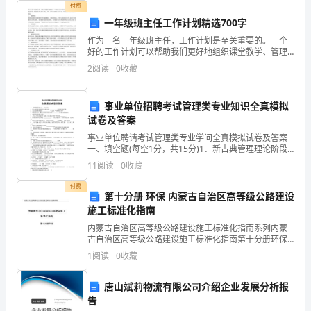
付费
and
一年级班主任工作计划精选700字
Parks，
作为一名一年级班主任，工作计划是至关重要的。一个
好的工作计划可以帮助我们更好地组织课堂教学、管理
J．
学生和与家长沟通。下面，我将分享我的工作计划，希
2
阅读
0
收藏
望能对其他班主任有所帮助。每周例会每周例会是组织
班级管理
M．，
事业单位招聘考试管理类专业知识全真模拟
1993，
试卷及答案
The
事业单位聘请考试管理类专业学问全真模拟试卷及答案
一、填空题(每空1分，共15分)1．新古典管理理论阶段
Contracts
主要是指 理论的形成开展。2．孔茨把管理理论的
11
阅读
0
收藏
of
付费
第十分册 环保 内蒙古自治区高等级公路建设
Individuals
施工标准化指南
and
内蒙古自治区高等级公路建设施工标准化指南系列内蒙
古自治区高等级公路建设施工标准化指南第十分册环保
Organizations，
（1） 协助项目经理工作，贯彻实施环境保护方针和环境
1
阅读
0
收藏
保护目标，协助建立、完善 环境管理体系，确保其有效
In
运
唐山斌莉物流有限公司介绍企业发展分析报
B
告