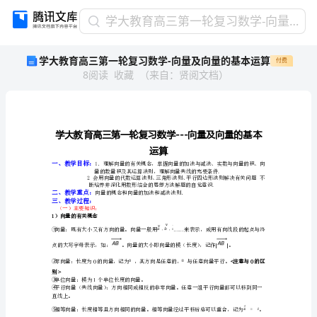
学
学大教育高三第一轮复习数学-向量及向量的基本运算
大
学大教育高三第一轮复习数学-向量及向量的基本运算
付费
教
8
阅读
收藏
（
来自
：
贤阅文档
）
育
高
三
第
一
轮
运算
复
一、教学目标：