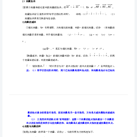
习
二、教学重点：
数
三、教学过程：
（一）主要知识：
1
）向量的有关概念
学-
向
量
②0
及
别
>
③1
单位向量：模为个单位长度的向量。
④
向
直线上。
量
⑤
2
）向量加法
的