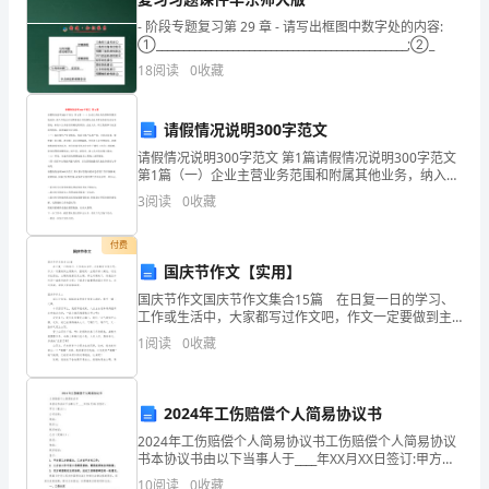
基
- 阶段专题复习第 29 章 - 请写出框图中数字处的内容:
①______________________________________________;②_
本
6)
平面向量的基本定理
18
阅读
0
收藏
运
算
请假情况说明300字范文
请假情况说明300字范文 第1篇请假情况说明300字范文
一、
第1篇（一）企业主营业务范围和附属其他业务，纳入年
一组基底。
度会计决算报表合并范围内企业从事业务的行业分布情
教
3
阅读
0
收藏
特别注意
7):
况；未纳入合并的应明确说明原因；企业人员、职
1
（）向量的加法与减法是互逆运算。
学
2
付费
3
国庆节作文【实用】
目
线（重合）的情况。
国庆节作文国庆节作文集合15篇 在日复一日的学习、
标：
4
工作或生活中，大家都写过作文吧，作文一定要做到主
题集中，围绕同一主题作深入阐述，切忌东拉西扯，主
有关。
1
阅读
0
收藏
1．
题涣散甚至无主题。那么问题来了，到底应如何写一篇
（二）主要方法：
优
1
．充分理解向量的概念和向量的表示；
理
2
．数形结合的方法的应用；
2024年工伤赔偿个人简易协议书
3
．用基底向量表示任一向量唯一性；
解
2024年工伤赔偿个人简易协议书工伤赔偿个人简易协议
4
．向量的特例和单位向量，要考虑周全．
书本协议书由以下当事人于____年XX月XX日签订:甲方
向
（三）例题分析：
（雇主）:公司名称：地址：联系人：联系电话：乙方
10
阅读
0
收藏
1
例、判断下列各命题是否正确