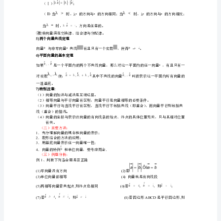
基
本
向量加法满足交换律与结合律；
3)
向量的减法
运
算
学
；
大
教
②
育
个向量差的运算，叫做向量的减法。
高
三
1
第
一