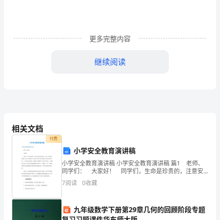
轮
复
习
更多完整内容
数
继续阅读
学-
量。
-
2“”
-
4)
实数与向量的积
向
相关文档
①λλ
量
付费
小学安全教育演讲稿
及
（Ⅰ）；
小学安全教育演讲稿 小学安全教育演讲稿 篇1 老师、
同学们： 大家好！ 同学们，生命是珍贵的，注意安
向
全就是珍爱生命。最近，我在网上网看到了这样一则故
7
阅读
0
收藏
事：山西太原8岁的小学生曹某与小伙伴们结伴上学
量
当时，，方向是任意的。
的
②
数乘向量满足交换律、结合律与分配律。
九年级数学下册第29章几何的回顾阶段专题
复习习题课件华东师大版
5)
两个向量共线定理