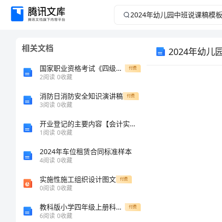
2024
年
相关文档
2024年幼
幼
国家职业资格考试《四级保育员(中级工)》综合检测试题C卷 含答案
付费
儿
2
阅读
0
收藏
园
消防日消防安全知识演讲稿
付费
3
阅读
0
收藏
中
2024
开业登记的主要内容【会计实务经验之谈】
1
阅读
0
收藏
班
2024年车位租赁合同标准样本
4
阅读
0
收藏
说
实施性施工组织设计图文
付费
课
0
阅读
0
收藏
教科版小学四年级上册科学知识点期末卷附答案（基础题）
付费
稿
6
阅读
0
收藏