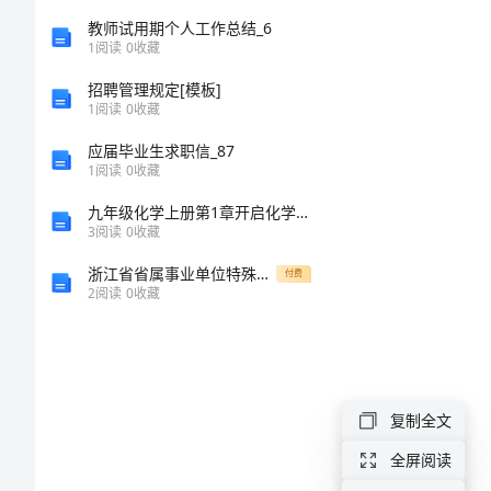
模
教师试用期个人工作总结_6
1
阅读
0
收藏
板
招聘管理规定[模板]
1
阅读
0
收藏
《黄
应届毕业生求职信_87
1
阅读
0
收藏
豆
九年级化学上册第1章开启化学之门第1节化学给我们带来什么阅读材料：陶器的发明素材沪教版
爷
3
阅读
0
收藏
浙江省省属事业单位特殊专业技术岗位招考强化训练卷第5卷
爷
付费
2
阅读
0
收藏
找
宝
复制全文
宝》
全屏阅读
含