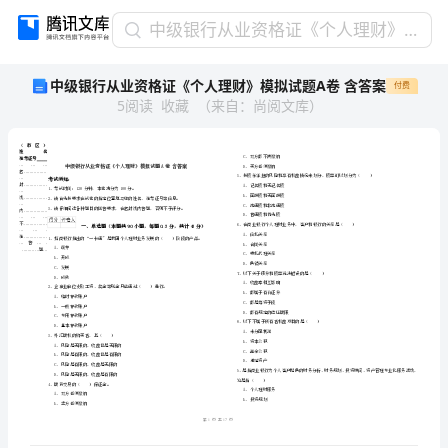
中
中级银行从业资格证《个人理财》模拟试题A卷 含答案
级
中级银行从业资格证《个人理财》模拟试题A卷 含答案
付费
银
5
阅读
收藏
（
来自
：
尚阅文库
）
行
从
业
资
格
证
《个
省