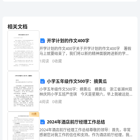
答
A、临时存款账户
案
相关文档
B、一般存款账户
C、专用存款账户
中
开学计划的作文400字
D、基本存款账户
开学计划的作文400字关于开学计划的作文400字 署假
级
马上就要结束了，我们将以新的精神面貌跨进新的学
3、外汇期权的购买者，其（）
期。在这个学期里，我要百尺竿头，更进一步。 首
银
1
阅读
0
收藏
先，上课的时候，我要认真听讲，不做小动作，不
也
A、风险是无限的，收益
是无限的
行
也
B、风险是有限的，收益
是有限的
小学五年级作文500字：摘黄瓜
从
C、风险是有限的，收益是无限的
小学五年级作文500字：摘黄瓜 摘黄瓜 浙江省湖州双
业
林庆同小学五班严佳琪 今天是星期六，早上我被远处
D、风险是无限的，收益是有限的
传来的鸡鸣声唤醒。那声音此起彼伏，一倡百和，恰似
4
阅读
0
收藏
资
一派清新的辰曲，迎接着早晨的到来。那脚步
4、期货交易的（）保证金。
A、双方必须缴纳
格
付费
2024年酒店前厅经理工作总结
B、卖方必须缴纳
证
2024年酒店前厅经理工作总结尊敬的领导：首先，非常
感谢您对我工作的信任和支持。作为酒店前厅经理，我
《个
在过去一年里，努力工作，不断学习和提升自己，取得