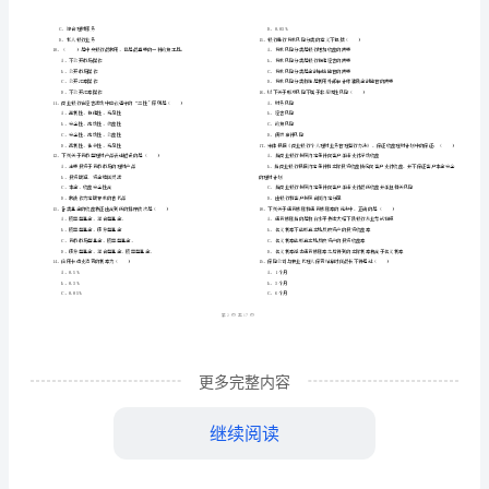
市
（
区）
人
姓名
考
准
证号
理
………
中级银行从业资格证《个人理财》模拟试题
密
……….………
财》
…
考试须知
：
封
………………
1、考试时间：120分钟，本卷满分为100分。
模
…
线
………………
…
拟
内
……..………
………
试
不
………………
单选题
本题共
小题
每题
分
共计
一、
（
90
，
0.5
，
45
…….
题
准
………………
答
…….
A
A、萌芽
更多完整内容
题
……………
B、形成
卷
继续阅读
C、发展
含
D、成熟