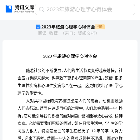
2023
2023年旅游心理学心得体会
年
2023年旅游心理学心得体会
付费
旅
阅读
收藏
（
来自
：
贤阅文档
）
游
心
理
学
心
得
体