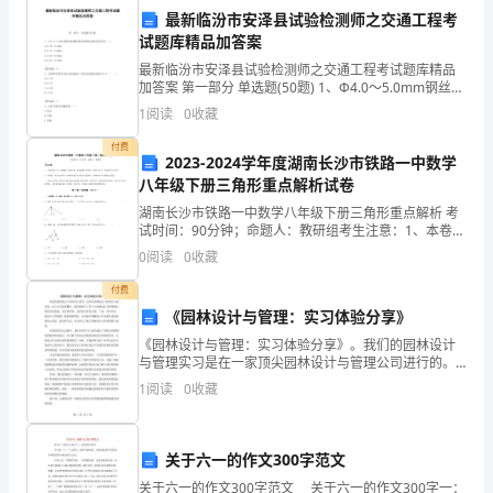
也
最新临汾市安泽县试验检测师之交通工程考
试题库精品加答案
如
怖
密
怖
等
问题。
广场恐
症，
闭空间恐
症，强迫症
越
最新临汾市安泽县试验检测师之交通工程考试题库精品
加答案 第一部分 单选题(50题) 1、Ф4.0～5.0mm钢丝的
来
热塑性粉末涂料双涂涂层厚度为（ ）。A.0.10～
1
阅读
0
收藏
0.55mmB.0.15～0.
越
学的方
恋
如
心理
法来治疗。还有很多人是因为
爱问题，
那位
付费
2023-2024学年度湖南长沙市铁路一中数学
大，
八年级下册三角形重点解析试卷
也
湖南长沙市铁路一中数学八年级下册三角形重点解析 考
的
童
的
感
尔夫球场
球
，她因为对自己未来
不确定性而
试时间：90分钟；命题人：教研组考生注意：1、本卷分
导
第I卷（选择题）和第Ⅱ卷（非选择题）两部分，满分100
0
阅读
0
收藏
分，考试时间90分钟2、答卷前，考生务必用0
致
付费
苦恼，老师采用了让她拥有
业
争实力
《园林设计与管理：实习体验分享》
了
《园林设计与管理：实习体验分享》。我们的园林设计
更
与管理实习是在一家顶尖园林设计与管理公司进行的。
由于公司业务繁忙，我分别参与了若干与园林设计与管
1
阅读
0
收藏
的
全感
的
惑
理相关的项目的策划、设计和管理。这些项目涉及公
未来有了安
，从而解除她
困
多
园、广场、
心
关于六一的作文300字范文
理
关于六一的作文300字范文 关于六一的作文300字一：