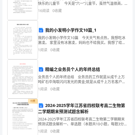
名
学
的学
名
作为一
非心理
专业
生，我将来可能不是一
快乐的儿童节 今天是“六一”儿童节，虽然气温很高，
问
可是到处都可以看到兴高采烈的小朋友和大人们。 大
16
阅读
0
收藏
街上有一手拿着气球
题
的
的
业
心理咨询师，但周围
的
我的小发明小学作文10篇_1
我的小发明小学作文10篇 今天天气有点热，我想吃冰
产
激凌。 家里没有冰激凌，妈妈也不给我买。我想了给我
办法：把酸奶放在了冰箱里，过了一夜，我把它拿出
生。
1
阅读
0
收藏
来，去掉外包装盒，放在一个杯子里。 我正在那里吃呢
这
精编之业务员个人的年终总结
使
业务员个人的年终总结 业务员的工作就是从成千上万
很
吨矿石中淘取闪闪发光的黄金;就是从成千上万名客户中
筛选真正的买家;就是在强手如林的同行竞争中击败对
1
阅读
0
收藏
多
手，获得客户的宠幸。今天小编给大家整理了业务员个
人的
生
付费
2024-2025学年江苏省四校联考高二生物第
二学期期末预测试题含解析
理
2024-2025学年江苏省四校联考高二生物第二学期期末
性
预测试题含解析一、单选题（本题共10小题，每题3分，
共30分）1、冬季来临，今年天气多变，身边已经有许多
1
阅读
0
收藏
老师同学感冒。有些人会自行服用阿莫西林或