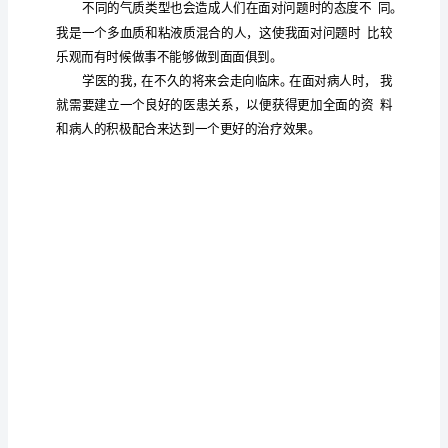
生理性疾病和心理性疾病综合在一起，
更加
出了医
随
着
学的重
理
要
社
会
的
人对某种目标
渴求和
是人们
不
断
人们去行动。
而在达成目标
发
展，
它
的
身
折，
可能引导我们积极
面对问题，也可能导致心
人
们
这
的
如
学
的
疾病。
就需要我们积极
面对，
在日常生活中，
生
生