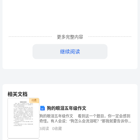
活
习压力很大，特别是
三
生在经历了年
节
奏
高
然
的高
想
这
后，迎来了
考。
而一些人
考成绩并不理
，面对
变
更多完整内容
得
继续阅读
的
学
这
的
挫折，很多
子因无法面对而选择了自杀来结束
样
越
来
越
题。
快，
相关文档
社
付费
生活中我们还会因
种
样
狗的眼泪五年级作文
会
狗的眼泪五年级作文 看到这一个题目，你一定会感到
奇怪。有人会说：“狗怎么会流泪呢？”那我就要告诉你狗
压
和我们人类一样，也是有感情的，也会伤心流泪的。我
的
如今的社
这
3
阅读
0
收藏
问题，在
会很多人开始选择心理咨询来解决
就看到过狗流眼泪。 这一天，我正在门口和三只
力