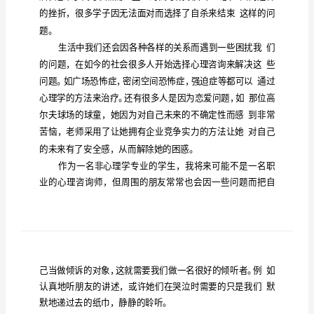
会
2023
年
旅
游
心
理
学
社
的
发
的
变得
随着
会
不断
展，人们
生活节奏
越来越快，
心
得
会压力也越来越大，也导致了更多心理问题
产生。
体
会