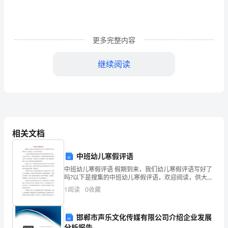
-
-
-
更多完整内容
-
继续阅读
-
-
火锅，面临着更大的际遇和挑战。
-
-
“”
相关文档
-
-
中班幼儿寒假评语
-
中班幼儿寒假评语 假期到来，我们幼儿寒假评语写好了
吗?以下是搜集的中班幼儿寒假评语，欢迎阅读，供大家
-
参考和借鉴! 1.文静和开朗都是你浩浩的的真实写照记得
1
阅读
0
收藏
你刚入园时总是一个人坐在小
-
“”“”
邯郸市声乐文化传媒有限公司介绍企业发展
-
分析报告