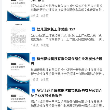
-
邯郸市声乐文化传媒有限公司 企业发展分析结果企业发
展指数得分企业发展指数得分邯郸市声乐文化传媒有限
-
公司综合得分说明：企业发展指数根据企业规模、企业
QSC
0
阅读
0
收藏
创新、企业风险、企业活力四个维度对企业发展情况进
-
——
标准化的
行评
“
品质、服务、清洁。所以标准化
-
幼儿园家长工作总结_157
QSC
-
幼儿园家长工作总结关于幼儿园家长工作总结九篇 总
结就是对一个时期的学习、工作或其完成情况进行一次
”
是所有餐饮业态大转型的主线，而国内餐饮
全面系统的回顾和分析的书面材料，他能够提升我们的
-
1
阅读
0
收藏
——
书面表达能力，因此，让我们写一份总结吧。那么总结
有什
-
杭州伊缘科技有限公司介绍企业发展分析报
-
一的直营模式调整为直营连锁与特许加盟并重。
告
-
杭州伊缘科技有限公司 企业发展分析结果企业发展指数
得分企业发展指数得分杭州伊缘科技有限公司综合得分
-
说明：企业发展指数根据企业规模、企业创新、企业风
1
阅读
0
收藏
信息管理、企业
险、企业活力四个维度对企业发展情况进行评价。该企
-
业的
CIS
绍兴上虞胜康丰田汽车销售服务有限公司介
-
绍企业发展分析报告
“
后将处处体现着标准化
-
QSC
绍兴上虞胜康丰田汽车销售服务有限公司 企业发展分析
结果企业发展指数得分企业发展指数得分绍兴上虞胜康
丰田汽车销售服务有限公司综合得分说明：企业发展指