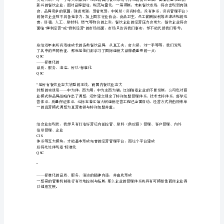
-
1999
年
-
10
-
月，近
10
-
-
-
-
“”
已成为走出达城第一锅。
-
-
=======================
-
-
-
-