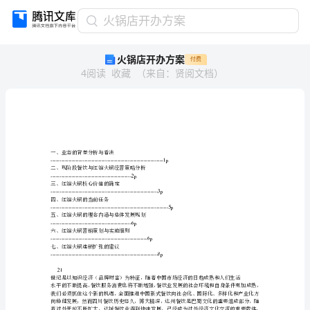
火
火锅店开办方案
锅
火锅店开办方案
付费
店
4
阅读
收藏
（
来自
：
贤阅文档
）
开
办
方
案
一、
业
态
一、业态的背景分析与看法
----------------------------------------------------------------1p
的
二、现阶段餐饮与红馆火锅经营策略分析