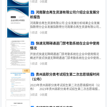
-
1
阅读
0
收藏
”
数根据企业规模、企业创新、企业风险、企业活力四个
-
维度
——
河南聚合再生资源有限公司介绍企业发展分
-
析报告
以健康发展。
-
河南聚合再生资源有限公司 企业发展分析结果企业发展
指数得分企业发展指数得分河南聚合再生资源有限公司
-
综合得分说明：企业发展指数根据企业规模、企业创
1
阅读
0
收藏
新、企业风险、企业活力四个维度对企业发展情况进行
-
评价。
快速无障碍通道门禁考勤系统在企业中使用
-
情况
-
开放式快速无障碍通道门禁考勤系统在企业中使用情况
概述开放式快速无障碍通道门禁考勤系统在企业中使用
-
情况： 一、概述 企业出入通道门禁系统管理一直是一个
1
阅读
0
收藏
难题，可以想象一下，一个中小型工厂
-
付费
贵州高职分类考试招生第二次志愿填报时间
-
（公布）
-
2023年贵州高职分类考试招生第二次志愿填报时间（公
布） 2023年贵州高职分类考试招生第二次志愿填报时
间 本次设置1个院校志愿，网上填报志愿时间为4月6日
-
3
阅读
0
收藏
9:00至12日17:00，考生凭本人
-