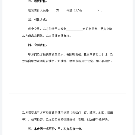
商品房租赁协议书1
房
租
甲方：_____________
赁
协
乙方：_____________
议
书
商
品
一、租赁期限：
房
租
赁
二、租赁价格：
协
议