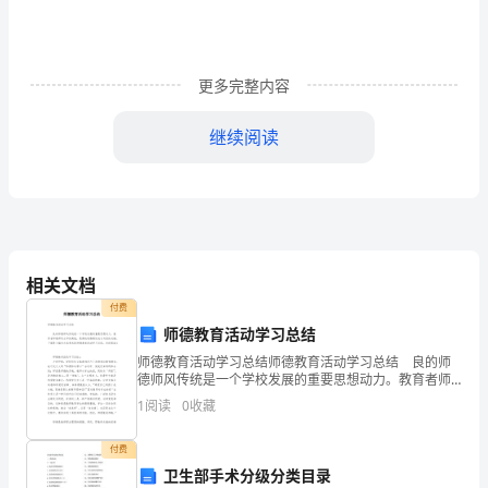
商
品
房
更多完整内容
一
继续阅读
套，
今
有
________
相关文档
县
付费
师德教育活动学习总结
______
六、本合同自签字之日起生效。
师德教育活动学习总结师德教育活动学习总结 良的师
德师风传统是一个学校发展的重要思想动力。教育者师
镇
德师风水平的高低，是高校道德建设成功与否的关键。
1
阅读
0
收藏
甲方：____________________
下面是小编为大家带来的师德教育活动学习总结，欢迎
____
阅
付费
商
乙方：___________________
卫生部手术分级分类目录
品