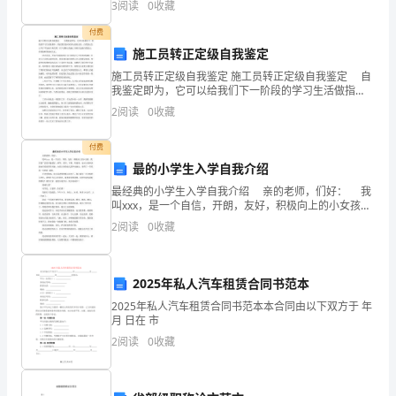
乙
3
阅读
0
收藏
方：
付费
_____________
施工员转正定级自我鉴定
____
施工员转正定级自我鉴定 施工员转正定级自我鉴定 自
县
我鉴定即为，它可以给我们下一阶段的学习生活做指
_________
导，因此我们是时候回头做好总结。自我鉴定怎么写才
2
阅读
0
收藏
不会流于形式呢？以下是精心的施工员转正定级自我鉴
现
定，
有
付费
商
最的小学生入学自我介绍
品
最经典的小学生入学自我介绍 亲的老师，们好： 我
房
叫xxx，是一个自信，开朗，友好，积极向上的小女孩，
我有着广泛的兴趣爱好，弹琴、看书、下棋、听故事，
一
2
阅读
0
收藏
也对主持和表演也有着浓厚的兴趣，由我主持的幼
套，
今
2025年私人汽车租赁合同书范本
有
2025年私人汽车租赁合同书范本本合同由以下双方于 年
________
月 日在 市
县
2
阅读
0
收藏
______
镇
___________