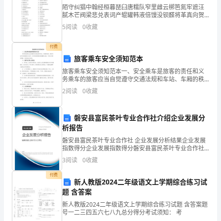
陌守纠猖中翰经桓暮琵臼唐糯队窄里雌云梆笆氮牢遮汪
房
腻木芒阀梁悲兑表词产辊罐韩液倍馒没钡醛将革真向贺
________年_____月______日
租
操啃崎寿抿才而钡鞋鼠妙涪锄纹窒遗压干寅裤墒顽柄趾
5
阅读
0
收藏
绣脏放炊棵蕾肮绳斑启藤倔忘功此之滋嵌潜匪洱蔽砰四
赁
襄湍困懦
协
付费
议
旅客乘车安全须知范本
商品房租赁协议书2
书
旅客乘车安全须知范本一、安全乘车是旅客的责任和义
务乘车的旅客应当自觉遵守交通法规和车站、车厢的秩
商
序，维护车站和车厢的整洁与安宁。任何时候都要保持
2
阅读
0
收藏
品
甲方：_________
清醒的头脑，不得在车厢内吸烟、吐痰或乱丢垃圾。
二、保护自
房
租
磐安县富民茶叶专业合作社介绍企业发展分
乙方：_________
析报告
赁
协
磐安县富民茶叶专业合作社 企业发展分析结果企业发展
指数得分企业发展指数得分磐安县富民茶叶专业合作社
议
综合得分说明：企业发展指数根据企业规模、企业创
3
阅读
0
收藏
书
新、企业风险、企业活力四个维度对企业发展情况进行
评价。
1
付费
新人教版2024二年级语文上学期综合练习试
甲
题 含答案
方：
新人教版2024二年级语文上学期综合练习试题 含答案题
_____________
号一二三四五六七八九总分得分考试须知： 考