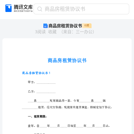
商
商品房租赁协议书
品
商品房租赁协议书
付费
房
3
阅读
收藏
（
来自
：
三一办公
）
租
赁
协
议
书
商
品