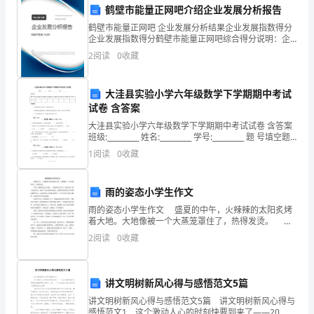
鹤壁市能量正网吧介绍企业发展分析报告
售
鹤壁市能量正网吧 企业发展分析结果企业发展指数得分
团
企业发展指数得分鹤壁市能量正网吧综合得分说明：企
业发展指数根据企业规模、企业创新、企业风险、企业
2
阅读
0
收藏
活力四个维度对企业发展情况进行评价。该企业的综合
队
评价
的
大洼县实验小学六年级数学下学期期中考试
4.销售策略和销售计划
试卷 含答案
重
大洼县实验小学六年级数学下学期期中考试试卷 含答案
要
班级:_________ 姓名:_________ 学号:_________ 题 号填空题
选择题判断题计算题综合题应用题总分得
1
阅读
0
收藏
一
员，
雨的姿态小学生作文
主
雨的姿态小学生作文 盛夏的中午，火辣辣的太阳炙烤
效提升了产品的市场竞争力。
着大地。大地像被一个大蒸笼罩住了，热得发烫。 突
然，刚刚还是红日高照，一转眼就下起了雨。雨水冲走
要
2
阅读
0
收藏
5.团队合作和自我提升
了连日来的炎热，就连空气也变得清新起来。迷蒙的雨
负
讲文明树新风心得与感悟范文5篇
责
讲文明树新风心得与感悟范文5篇 讲文明树新风心得与
挖
感悟范文1 这个激动人心的时刻快要到来了——20_年