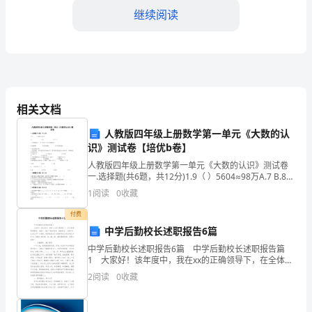
职
继续阅读
责
销
售
部
相关文档
群体。
业
人教版四年级上册数学第一单元《大数的认
识》测试卷【培优b卷】
2.市场开拓和拓展成果
务
人教版四年级上册数学第一单元《大数的认识》测试卷
一.选择题(共6题，共12分)1.9（ ）5604≈98万A.7 B.8
员
C.5～92.下列各数中，“5”表
1
阅读
0
收藏
作
付费
为
中学后勤校长述职报告6篇
中学后勤校长述职报告6篇 中学后勤校长述职报告篇
公
务拓展打下了坚实的基础。
1 大家好！该年度中，我在xx的正确领导下，在全体教
师的帮助、支持下，我以“服从领导、团结同志、认真学
司
2
阅读
0
收藏
习、扎实工作”为准则，较好地完成了各级领导交
3.客户关系维护
销