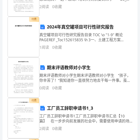
夏季奥运会即将在我国首都北京举行。我，一个小学生
2
阅读
0
收藏
掘
也为自己是中国人而感到无比自豪! 我们这
市
付费
2024年真空罐项目可行性研究报告
场、
真空罐项目可行性研究报告目录 TOC \o "1-9" 概论
PAGEREF _Toc152615835 \h 3一、土建工程方案
开
PAGEREF _Toc152615836 \h 3(一)、建
1
阅读
0
收藏
拓
新
期末评语教师对小学生
客
期末评语教师对小学生期末评语教师对小学生 “孩子，
你辛苦了！”我知道你一直很努力地去干每一件事。虽然
户、
还没有一位同学为你喝彩过，但老师一直在关注你。课
0
阅读
0
收藏
堂是乏味的，但你却总是挺直腰板，从足每个40分钟
维
付费
护
工厂员工辞职申请书1_3
工厂员工辞职申请书1工厂员工辞职申请书汇总【10
老
篇】 在一步步向前发展的社会中，需要使用申请的场
合越来越多，申请书是我们提出请求时使用的一种文
客
2
阅读
0
收藏
书。那么大家知道正规的申请书怎么写吗？下面是小编
收集