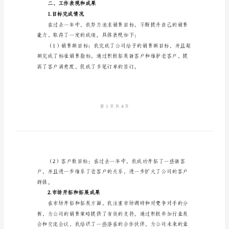
小
结
范
供参考；
文
销
售
题；
部
业
务
供建议。
员
二、工作表现和成果
年