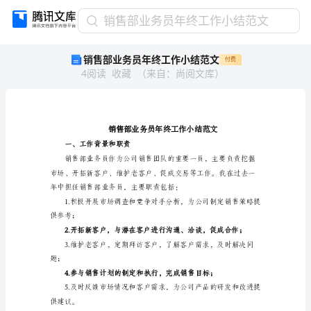
销
销售部业务员年终工作小结范文
售
销售部业务员年终工作小结范文
付费
部
4
阅读
收藏
（
来自
：
尚阅文库
）
业
务
员
年
终
工
一、工作背景和职责
作