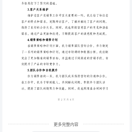
1.目标完成情况
终
工
作
小
结
范
文
一、
工
作
背
景
更多完整内容
和