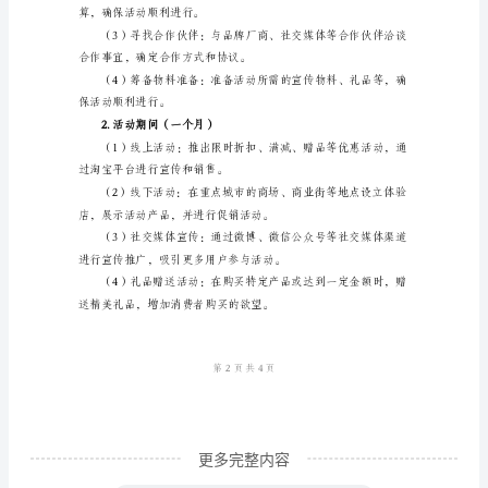
动
策
精美礼品，增加消费
划
方
案
范
文
售。
____
年
淘
宝
营
销
更多完整内容