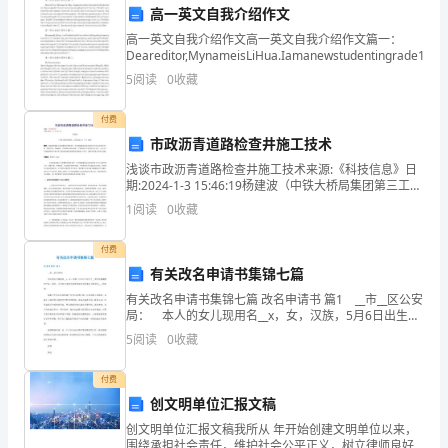
合作事宜，确定合作方式和协议。
高
高一英文自我介绍作文
高一英文自我介绍作文高一英文自我介绍作文篇一：
品
Deareditor,MynameisLiHua.Iamanewstudentingrade1inhig
保活动顺利进行。
牌
5
阅读
0
收藏
2.活动期间（一个月）
知
付费
市政沥青道路检查井施工技术
名
浅谈市政沥青道路检查井施工技术来源:《科技信息》日
度：
期:2024-1-3 15:46:19杨建波（中铁大桥局集团第三工程
过淘宝平台进行宣传和销售。
有限公司 广州 花都）摘要：市政沥青道路上所设置的各
1
阅读
0
收藏
类检查井，在车辆荷载及雨
通
付费
过
有关改名申请书集锦七篇
淘
有关改名申请书集锦七篇 改名申请书 篇1 __市__区公安
局： 本人的女儿现用名__x，女，汉族，5月6日出生于
宝
__市妇幼保健院妇产科。现在，正式以文本形式向贵所提
5
阅读
0
收藏
出更改我女儿姓名为__x的申请。
营
付费
销
创文明单位汇报文稿
活
创文明单位汇报文稿我所从 年开始创建文明单位以来，
围绕承担社会责任，维护社会公平正义，树立律师良好