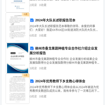
形象为目标，带来了极大的社会效益和经济效益。除在
动，
2
阅读
0
收藏
年， 年连续荣获 区第十届第十一届二届文明单位称号外
增
付费
2024年大队长述职报告范本
加
2024年大队长述职报告范本尊敬的领导、亲爱的同事
品
们：大家好！我是XX市XX区XX街道消防大队的大队长，
今天我非常荣幸能够在这里向大家汇报我过去一年的工
6
阅读
0
收藏
牌
作情况，并展望未来的发展方向。在过去的一年里，我
曝
柳州市叠戈果蔬种植专业合作社介绍企业发
展分析报告
光
柳州市叠戈果蔬种植专业合作社 企业发展分析结果企业
率，
发展指数得分企业发展指数得分柳州市叠戈果蔬种植专
业合作社综合得分说明：企业发展指数根据企业规模、
3
阅读
0
收藏
提
企业创新、企业风险、企业活力四个维度对企业发展情
况进
付费
高
2024年优秀教师下乡支教心得体会
品
2024年优秀教师下乡支教心得体会自从2024年被选为优
秀教师支教团队成员以来，我有幸参与了一次难忘的下
牌
乡支教经历。这段时间的支教工作让我收获颇丰，不仅
0
阅读
0
收藏
学会了如何教导学生，还懂得了如何与他们建立起深厚
知