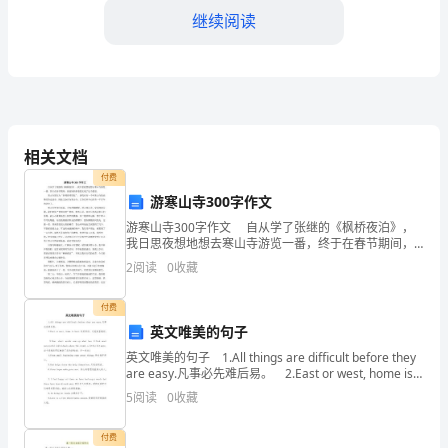
活
继续阅读
动
策
划
方
相关文档
三、活动计划
案
付费
游寒山寺300字作文
1.活动前期（一个月）
一、
游寒山寺300字作文 自从学了张继的《枫桥夜泊》，
我日思夜想地想去寒山寺游览一番，终于在春节期间，
活
爸爸妈妈带着我实现了这个愿望。 寒山寺原名为“妙利
2
阅读
0
收藏
普明塔院”，唐代时有一个叫寒山寺的高僧住持过
动
付费
目
英文唯美的句子
标
英文唯美的句子 1.All things are difficult before they
算，确保活动顺利进行。
are easy.凡事必先难后易。 2.East or west, home is
1.
best.东好西
5
阅读
0
收藏
提
付费