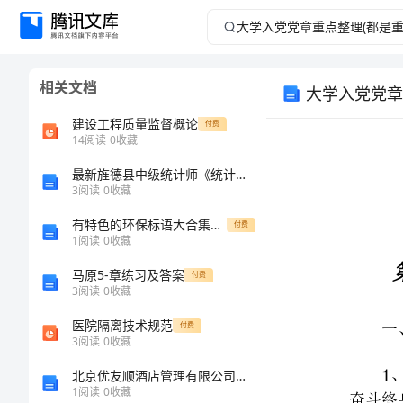
大
学
相关文档
大学入党党章
入
建设工程质量监督概论
付费
党
14
阅读
0
收藏
最新旌德县中级统计师《统计基础知识理论及相关知识》预测试卷含解析
党
3
阅读
0
收藏
章
有特色的环保标语大合集59句
付费
1
阅读
0
收藏
重
一、简答题
马原5-章练习及答案
付费
3
阅读
0
收藏
点
2
医院隔离技术规范
付费
整
3
阅读
0
收藏
3
北京优友顺酒店管理有限公司介绍企业发展分析报告
理
2
1
阅读
0
收藏