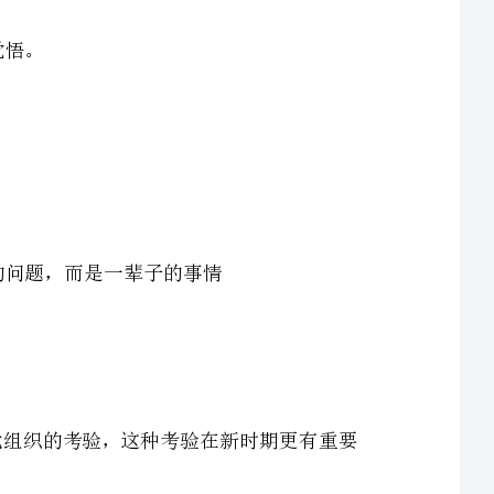
：要求入党的同志只有树立了正确的入党动机，才能经受党组织的考验，这种考验在新时期更有重要
统一战线，是实行武装斗争的统一战线，而党的组织，则是掌握统一战线和武装斗争这两个武器以实
务必使同志们继续地保持谦虚、谨慎、不骄、躁的作风，务必使同志们继续地保持艰苦奋斗的作风。
1
理论和实践这样密切地相结合，是我们共产党人区别于其它任何政党的显著标志之一；我们共产党人务
区别于其它任何政党的又一个显著的标志，就是和最广大的人民群众取得最密切的联系；有无认真的自