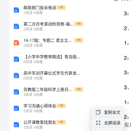
1
(都
邮政部门投诉电话
付费
1
阅读
0
收藏
2
是
第二次月考滚动检测卷-福建惠安惠南中学物理北师大版八年级（下册）常见的光学仪器定向训练试卷（详解版）
付费
3
2
阅读
0
收藏
重
16-17版：专题二 君主立宪制和民主共和制：以英国和法国为例(步步高)
3
付费
2
阅读
0
收藏
点
1
【小学中学教育精选】青岛版数学三年级上册第七单元《时、分的认识》基础练习
啊)
6
阅读
0
收藏
2
的现实意义。
高中军训开幕仪式学生代表发言稿
[修
0
阅读
0
收藏
4
改
苏教版二年级科学上册月考测试卷精品
付费
3
阅读
0
收藏
版]
学习沟通心得体会
付费
5
阅读
0
收藏
复制全文
第
公开课教案找朋友
全屏阅读
付费
一
2
阅读
0
收藏