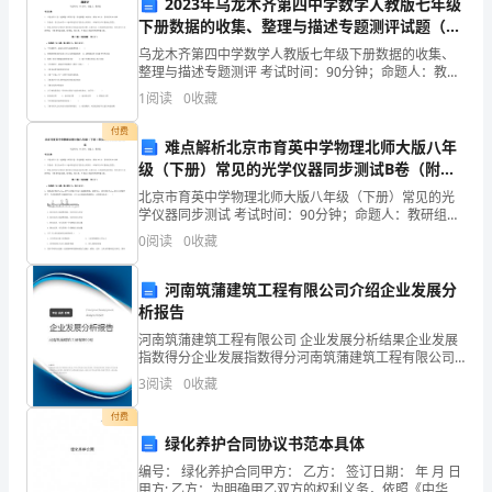
2023年乌龙木齐第四中学数学人教版七年级
总
下册数据的收集、整理与描述专题测评试题（含
结
答案解析）
乌龙木齐第四中学数学人教版七年级下册数据的收集、
整理与描述专题测评 考试时间：90分钟；命题人：教研
在
组考生注意：1、本卷分第I卷（选择题）和第Ⅱ卷（非选
地突破技能瓶颈，提升专业
1
阅读
0
收藏
择题）两部分，满分100分，考试时间90分钟2、
2023
三、创造性思维是成功之道
付费
难点解析北京市育英中学物理北师大版八年
年
级（下册）常见的光学仪器同步测试B卷（附答
案详解）
的
北京市育英中学物理北师大版八年级（下册）常见的光
学仪器同步测试 考试时间：90分钟；命题人：教研组考
生注意：1、本卷分第I卷（选择题）和第Ⅱ卷（非选择
今
0
阅读
0
收藏
题）两部分，满分100分，考试时间90分钟2、答卷
天，
河南筑蒲建筑工程有限公司介绍企业发展分
析报告
不
实际运用。
河南筑蒲建筑工程有限公司 企业发展分析结果企业发展
断
指数得分企业发展指数得分河南筑蒲建筑工程有限公司
综合得分说明：企业发展指数根据企业规模、企业创
3
阅读
0
收藏
学
新、企业风险、企业活力四个维度对企业发展情况进行
评价。
付费
习
绿化养护合同协议书范本具体
和
编号： 绿化养护合同甲方： 乙方： 签订日期： 年 月 日
甲方: 乙方：为明确甲乙双方的权利义务，依照《中华人