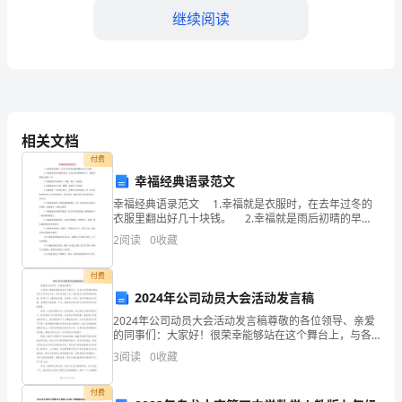
破
继续阅读
技
能
瓶
颈：
相关文档
二、独立学习是成长的切入点
专
付费
幸福经典语录范文
业
幸福经典语录范文 1.幸福就是衣服时，在去年过冬的
技
衣服里翻出好几十块钱。 2.幸福就是雨后初晴的早
晨，你去外面呼吸新鲜空气，感受明媚阳光的那一刻。
2
阅读
0
收藏
3.幸福就是开心的听完
能
付费
提
2024年公司动员大会活动发言稿
升
2024年公司动员大会活动发言稿尊敬的各位领导、亲爱
的同事们：大家好！很荣幸能够站在这个舞台上，与各
实
位共同迎接2024年的公司动员大会。回首过去的一年，
3
阅读
0
收藏
我们经历了很多挑战和机遇，取得了令人瞩目的成绩。
践
付费