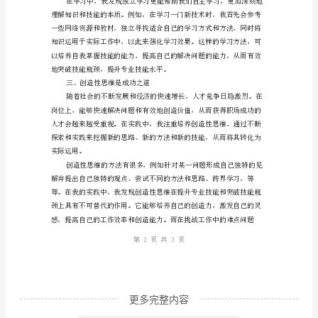
颈：
专
法。
业
技
能
提
升
实
践
总
结
突
更多完整内容