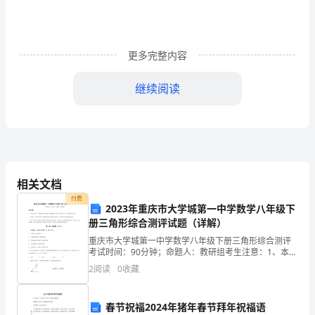
开
展,
更多完整内容
互
联
继续阅读
网
行
业
蓬
相关文档
付费
勃
2023年重庆市大学城第一中学数学八年级下
册三角形综合测评试题（详解）
开
重庆市大学城第一中学数学八年级下册三角形综合测评
考试时间：90分钟；命题人：教研组考生注意：1、本卷
展，
分第I卷（选择题）和第Ⅱ卷（非选择题）两部分，满分
2
阅读
0
收藏
100分，考试时间90分钟2、答卷前，考生务必用
终
端
春节祝福2024年猪年春节拜年祝福语