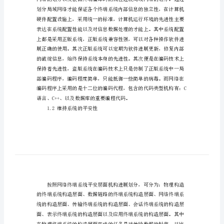
用
网
络
平
安
在
1.1维持终端信息平安的先进性
网
络
中
的
应
用