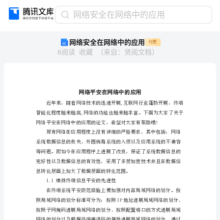
网
网络安全在网络中的应用
络
网络安全在网络中的应用
付费
安
6
阅读
收藏
（
来自
：
贤阅文档
）
全
在
网
络
中
的
应