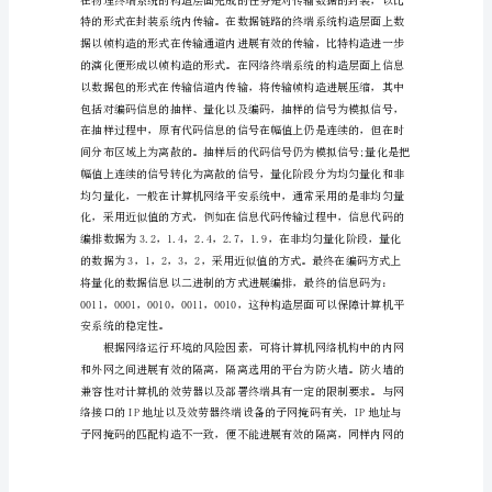
近
年
来，
随
着
网
络
技
术
1.2维持系统的平安性
的
迅
速