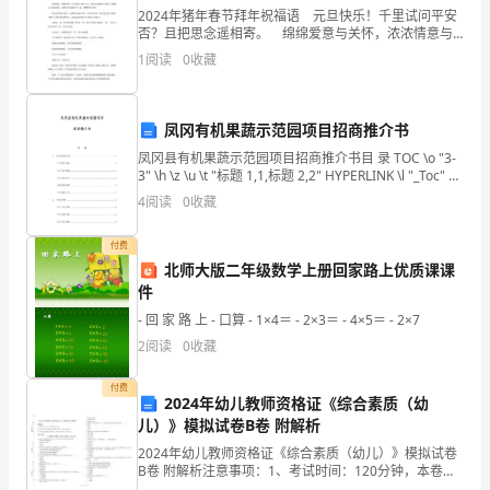
2024年猪年春节拜年祝福语 元旦快乐！千里试问平安
智
否？且把思念遥相寄。 绵绵爱意与关怀，浓浓情意与
祝福。 春节快乐！祝元旦快乐! 节日临祝福送，信息
能
1
阅读
0
收藏
传要讲究，发型讲究新潮，穿衣讲究时尚，生活
化
凤冈有机果蔬示范园项目招商推介书
程
凤冈县有机果蔬示范园项目招商推介书目 录 TOC \o "3-
度
3" \h \z \u \t "标题 1,1,标题 2,2" HYPERLINK \l "_Toc" 1.
项目基本状况 PAGE
4
阅读
0
收藏
越
来
付费
北师大版二年级数学上册回家路上优质课课
越
件
- 回 家 路 上 - 口算 - 1×4＝ - 2×3＝ - 4×5＝ - 2×7
高,
2
阅读
0
收藏
网
付费
络
2024年幼儿教师资格证《综合素质（幼
儿）》模拟试卷B卷 附解析
安系统的稳定性。
的
2024年幼儿教师资格证《综合素质（幼儿）》模拟试卷
B卷 附解析注意事项：1、考试时间：120分钟，本卷满
功
分为150分。 2、请首先按要求在试卷的指定位置填写您