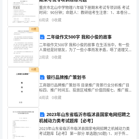
京
重庆市北山中学物理八年级下册期末考试专项训练 考试
时间：90分钟；命题人：教研组考生注意：1、本卷分第
新
I卷（选择题）和第Ⅱ卷（非选择题）两部分，满分100
6
阅读
0
收藏
分，考试时间90分钟2、答卷前，考生务必用0.
星
付费
迪
二年级作文500字 我和小俊的故事
二年级作文500字 我和小俊的故事 在生活当中，有一些
基
人曾经是好朋友，为了一些小事而发矛盾，唔了道理又
变成好朋友了。 在班里，我和小俊是的朋友。但是月测
卡
2
阅读
0
收藏
考试小俊的分数比我高了3分，我就羡慕嫉妒
尔
付费
银行品牌推广策划书
电
工商银行品牌推广策划书 目录推广背景行业分析推广目
子
标四、推广时间五、投放区域推广价值回报七、推广报
价一：推广背景 中国工商银行（简称
4
阅读
0
收藏
二、
实
2023年山东省临沂市临沭县国家电网招聘之
机械动力类考试题库【必考】
践
2023年山东省临沂市临沭县国家电网招聘之机械动力类
时
考试题库【必考】 第一部分 单选题(50题) 1、对于传动
效率较高，受力较大的机械上宜用( )A.管螺纹B.梯形螺纹