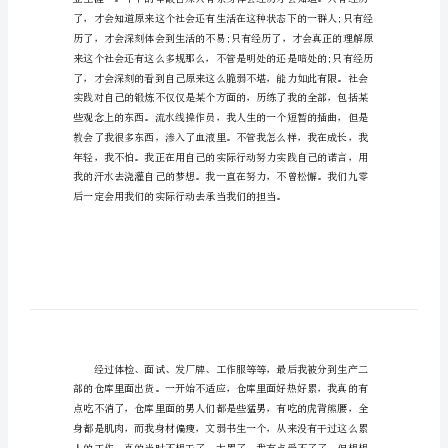
践
三、实践地点：南京新港开发区
报
告
电
子
厂
打
工
暑
假
社