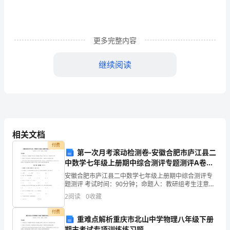
会
实
践
更多完整内容
报
继续阅读
告
一、
实
践
相关文档
单
付费
第一次月考滚动检测卷-安徽合肥市庐江县二
位
中数学七年级上册期中综合测评专题测评A卷
（详解版）
安徽合肥市庐江县二中数学七年级上册期中综合测评专
名
题测评 考试时间：90分钟；命题人：教研组考生注意：
1、本卷分第I卷（选择题）和第Ⅱ卷（非选择题）两部
2
阅读
0
收藏
称：
分，满分100分，考试时间90分钟2、答卷前，考生
付费
南
重难点解析重庆市北山中学物理八年级下册
期末考试专项训练练习题