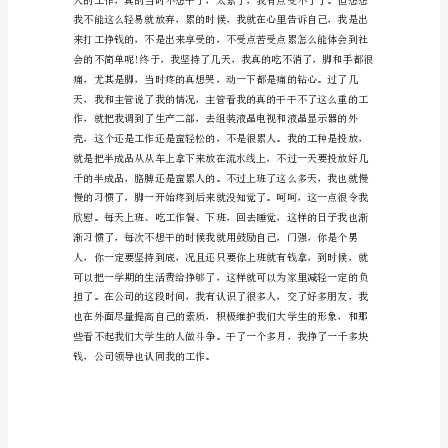
会
实
践
报
告
电
子
厂
打
工
暑
假
社