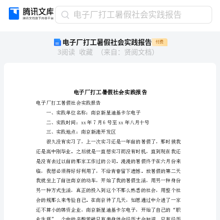
电
电子厂打工暑假社会实践报告
子
电子厂打工暑假社会实践报告
付费
厂
3
阅读
收藏
（
来自
：
贤阅文档
）
打
工
暑
假
社
会
电子厂打工暑假社会实践报告
实