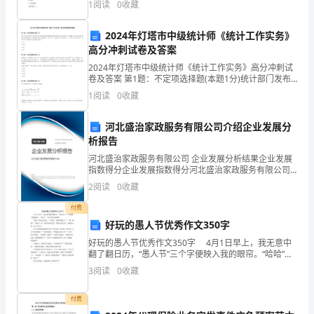
1
阅读
0
收藏
间：
C.普通螺纹【答案】：
xx
2024年灯塔市中级统计师《统计工作实务》
钱，公司领导也认同我的工作。
高分冲刺试卷及答案
年
2024年灯塔市中级统计师《统计工作实务》高分冲刺试
卷及答案 第1题：不定项选择题(本题1分)统计部门发布
7
的统计公报运用许多重要统计指标和数据反映国民经济
1
阅读
0
收藏
和社会发展状况。试根据以下提示的公报内容进行分
月
河北盛治家政服务有限公司介绍企业发展分
6
析报告
号
河北盛治家政服务有限公司 企业发展分析结果企业发展
指数得分企业发展指数得分河北盛治家政服务有限公司
至
综合得分说明：企业发展指数根据企业规模、企业创
2
阅读
0
收藏
新、企业风险、企业活力四个维度对企业发展情况进行
xx
评价。
付费
好玩的愚人节优秀作文350字
年
好玩的愚人节优秀作文350字 4月1日早上，我无意中
八
翻了翻日历，“愚人节”三个字便映入我的眼帘。“哈哈”，
今天可有好戏看喽！ 我背上书包走向学校，“毛同学，
3
阅读
0
收藏
月
你的鞋带散了！”“哦，谢谢！”我低头
十
付费