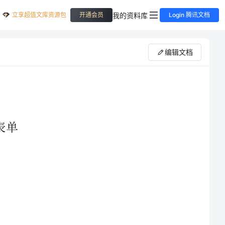
立享超值文库资源包
我的资料库
开通会员
Login 腾讯文档
编辑文档
脑梗塞后遗症临床路径
脑梗塞后遗症临床路径表单
一、脑梗塞后遗症临床路径标准住院流程