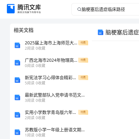
脑
梗
相关文档
脑梗塞后遗症
塞
2025届上海市上海师范大学附中高一生物上册期末考试试题含解析
付费
后
2
阅读
0
收藏
广西北海市2024年物理高一上册期末综合测试试题含解析
遗
付费
0
阅读
0
收藏
症
新宪法学习心得体会精彩范文
付费
5
阅读
0
收藏
临
最新武警部队入党申请书范文通用
3
阅读
0
收藏
床
实用小学数学青岛版六年级下册期末测试卷新版
付费
路
2
阅读
0
收藏
苏教版小学一年级上册语文期中测试卷
径
1
阅读
0
收藏