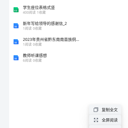
脑
学生座位表格式竖
400
阅读
1
收藏
梗
新年写给领导的感谢信_2
塞
1
阅读
0
收藏
后
2023年贵州省黔东南南苗族侗族自治州黄平县标准员之专业管理实务考试题库含答案【研优卷】
1
阅读
0
收藏
遗
教师听课感想
症
6
阅读
0
收藏
临
床
路
径
表
复制全文
单
全屏阅读