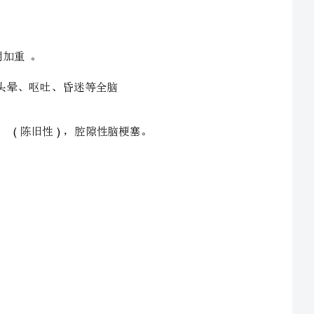
单纯脑梗死无合并症或合并轻微无需特殊处理的合并症
可
近
期
加
重
。
、曾有脑梗塞病史，遗留肢体偏瘫或者智能障碍，
、偏瘫、偏身感觉障碍、失语，共济失调等，部分可有头痛、头晕、呕吐、昏迷等全脑
陈
旧
性
，
腔
隙
性
脑
、头颅提示提示有老年脑改变，或者多发性脑梗塞
(
)