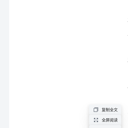
心
得
体
会
2024
年
学
习
《多
元
复制全文
智
全屏阅读