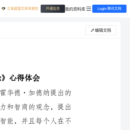
立享超值文库资源包
我的资料库
开通会员
Login 腾讯文档
编辑文档
《多元智能理论》是由美国心理学家霍华德·加德纳提出的
一种新的智力理论，该理论打破了传统智力和智商的观念，提出
人类的智力是多元的，存在着多种类型的智能，并且每个人在不
同的智能类型上具有不同的优势和能力。这一理论在教育领域引
起了广泛的关注和研究，对于提高教育质量和培养学生的全面发