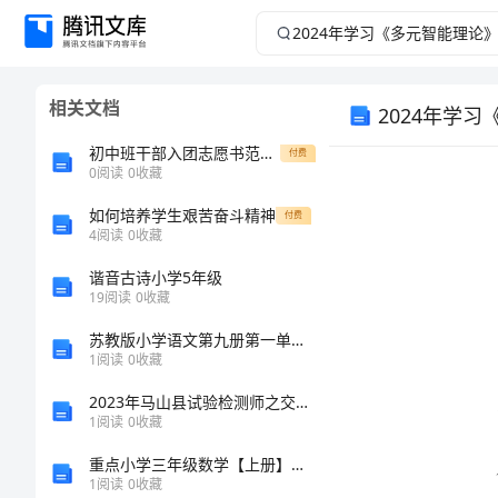
2024
年
相关文档
2024年学
学
初中班干部入团志愿书范文500字
付费
习
0
阅读
0
收藏
《多
如何培养学生艰苦奋斗精神
付费
4
阅读
0
收藏
元
谐音古诗小学5年级
19
阅读
0
收藏
智
苏教版小学语文第九册第一单元综合检测试卷
1
阅读
0
收藏
能
2023年马山县试验检测师之交通工程考试题库附参考答案【达标题】
理
1
阅读
0
收藏
重点小学三年级数学【上册】综合练习试卷C卷 附解析
论》
1
阅读
0
收藏