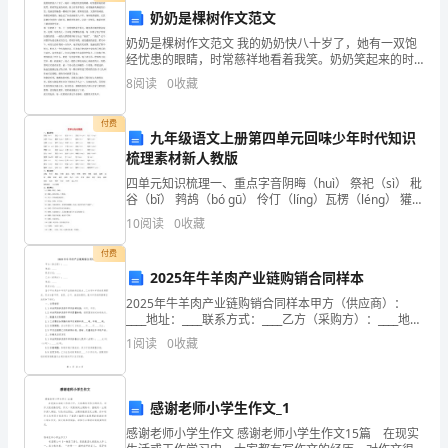
奶奶是棵树作文范文
争
奶奶是棵树作文范文 我的奶奶快八十岁了，她有一双饱
己
经忧患的眼睛，时常慈祥地看着我笑。奶奶笑起来的时
候，脸上有很多皱纹，衬着她满头稀疏的白发，我就觉
O
8
阅读
0
收藏
得她像一棵树百年老树，那样的苍老，又那样的顽强。
经
奶奶
付费
进
九年级语文上册第四单元回味少年时代知识
梳理素材新人教版
入
四单元知识梳理一、重点字音阴晦（huì） 祭祀（sì） 秕
白
谷（bǐ） 鹁鸪（bó ɡū） 伶仃（líng）瓦楞（lénɡ） 獾猪
（huān） 愕然（è） 鄙夷（bǐ） 嗤
10
阅读
0
收藏
热
付费
化
2025年牛羊肉产业链购销合同样本
的
2025年牛羊肉产业链购销合同样本甲方（供应商）：
____地址：____联系方式：____乙方（采购方）：____地
址：____联系方式：____鉴于甲方具备牛羊肉产业链的供
时
1
阅读
0
收藏
应能力，乙方有牛羊肉的采购
代，
B2C
感谢老师小学生作文_1
感谢老师小学生作文 感谢老师小学生作文15篇 在现实
电