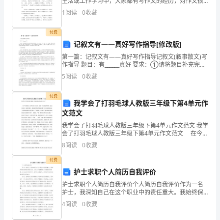
生活或工作学习中，大家都有写作文的经历，对作文很
是熟悉吧，作文一定要做到主题集中，围绕同一主题作
1
阅读
0
收藏
子
深入阐述，切忌东拉西扯，主题涣散甚至无主题。你知
B2C
商
付费
记叙文有——真好写作指导[修改版]
B
务
第一篇：记叙文有——真好写作指导记叙文(叙事散文)写
作指导 题目：有______真好 要求：①请将题目补充完
公
整，所填内容可以是一个词，比如，“书”“朋友”“爱”“理解”
5
阅读
0
收藏
等等;也可以是多个词，比如，“妈
司
付费
又
我学会了打羽毛球人教版三年级下第4单元作
文范文
该
我学会了打羽毛球人教版三年级下第4单元作文范文 我学
会了打羽毛球人教版三年级下第4单元作文范文 在今年
何
暑假里，我和妈妈在小区里，看到一个小朋友和妈妈一
8
阅读
0
收藏
起打羽毛球，我看着他们，感觉他们的动作真威风啊
去
付费
何
护士求职个人简历自我评价
护士求职个人简历自我评价个人简历自我评价作为一名
从
护士，我深知自己在这个职业中的责任重大。我始终保
持着积极乐观的态度，以专业和温暖的服务为患者提供
呢？
4
阅读
0
收藏
照顾。在过去的工作经历中，我不仅注重细节，还学会
了良好的