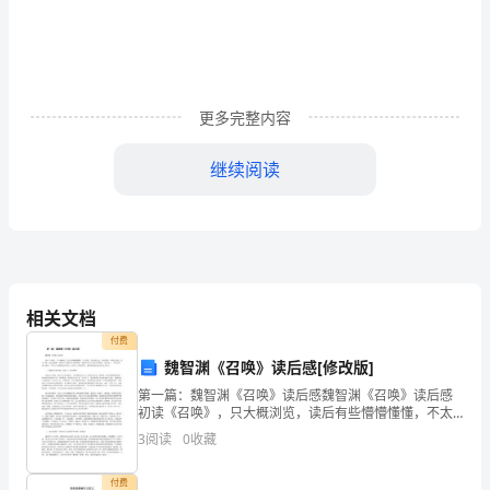
用
研
究
更多完整内容
摘
继续阅读
要：
在
这
个
相关文档
网
付费
络
魏智渊《召唤》读后感[修改版]
百分点。
第一篇：魏智渊《召唤》读后感魏智渊《召唤》读后感
营
初读《召唤》，只大概浏览，读后有些懵懵懂懂，不太
明白，待仔细又读，似有所悟，却理无头绪，直至三
销
3
阅读
0
收藏
遍，边读边揣摩，联系本人的教学生涯和现状，渐渐似
乎有了些
竞
付费