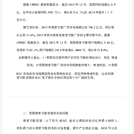
商
务
中
的
应
用
研
究
搜
索