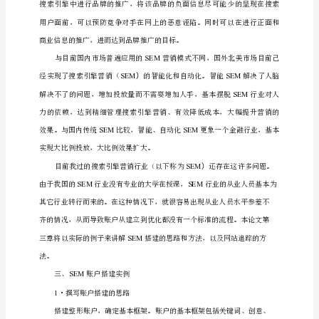
引
擎
分析方法。
营
销
在
B2C
电
子
商
务
中
的
应