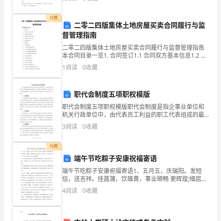
宇
欣，
付费
二零二四版集体土地房屋买卖合同履行与监
今
督管理指南
二零二四版集体土地房屋买卖合同履行与监督管理指南
天
本合同目录一览1. 合同签订1.1 合同双方基本信息1.2 合
同标的物信息1.3 合同签订时间与地点1.4 合同签订双方
我
1
阅读
0
收藏
代表1.5 合同签订程序2. 合
觉
2
/
14
职代会制度五项职权模版
得
职代会制度五项职权模版职代会制度是指企事业单位和
机关行政单位中，由代表员工利益的职工代表组成的最
她
高决策机构，是实现民主管理和员工参与劳动关系协商
3
阅读
0
收藏
的重要途径。职代会行使着一系列的职权，包括但不限
很
于以下五
付费
奇
端午节吃粽子安康祝福寄语
怪，
端午节吃粽子安康祝福寄语1、五月五，庆端阳。发短
信，送吉祥。挂菖蒲，饮雄黄，事业顺畅 更辉煌;缅屈
因
原，划龙舟，爱情事业双丰收;熏白芷，包粽子，天天都
4
阅读
0
收藏
过好日子;全家聚，喜团圆，生活更比蜂蜜甜！2、无数
为