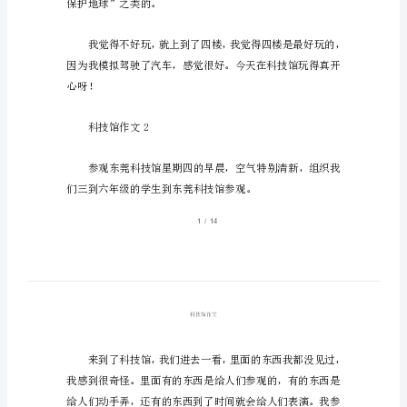
技
馆
作
文
1
她今天没带。
今
天，
我
和
刘
高
保护地球”之类的。
阳
和