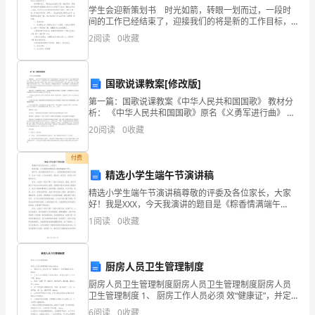
学生会迎新策划书 时光如箭，转眼一划而过，一段时
了
间的工作已经结束了，迎接我们的将是新的工作目标，
立即行动起来写一份策划书吧。是不是无从下笔、没有
2
阅读
0
收藏
二
头绪？以下是小编整理的学生会迎新策划书，欢迎阅读
与收藏
楼
国歌说课教案[修改版]
看，
第一篇：国歌说课教案《中华人民共和国国歌》 教材分
析： 《中华人民共和国国歌》原名《义勇军进行曲》 采
发
科技馆作文3
用 g 调，2/4 拍。这是人教版七年级第 1 册第一课的学
20
阅读
0
收藏
习内容 ，它的前奏是 135 主调和弦
现
付费
了
精选小学生端午节演讲稿
我
精选小学生端午节演讲稿尊敬的评委及各位家长，大家
好！我是XXX，今天我演讲的题目是《粽香情满端午
的
节》。端午节，是中国的传统节日之一，也是我国的非
1
阅读
0
收藏
物质文化遗产。在这一天里，人们会包粽子、赛龙舟、
同
叫道。
挂艾草，
学
厨房人员卫生管理制度
厨房人员卫生管理制度厨房人员卫生管理制度厨房人员
刘
卫生管理制度 1、 厨房工作人员必须 效“健康证”，并定
期接受体检。 2、 工作人员必须接受卫生知识培训，具
6
阅读
0
收藏