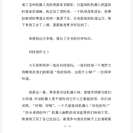
我
还
有
心呀！
叔
叔
科技馆作文2
去
了
科
技
馆，
科
1
/
14
技
馆