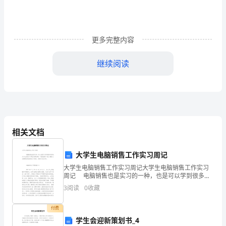
里，
有
更多完整内容
很
科技馆作文
多
继续阅读
神
奇
的
东
相关文档
西。
大学生电脑销售工作实习周记
我
大学生电脑销售工作实习周记大学生电脑销售工作实习
周记 电脑销售也是实习的一种，也是可以学到很多东
们
西的，关于这些的实习周记有哪些呢？下面就是学习啦
3
阅读
0
收藏
小编给大家整理的电脑销售实习周记，希望对大家有用
先
付费
到
学生会迎新策划书_4