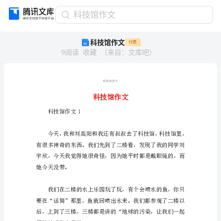
科
科技馆作文
技
科技馆作文
付费
馆
9
阅读
收藏
（
来自
：
文库吧
）
作
文
科
技
科技馆作文
馆
作
文
科技馆作文1
科