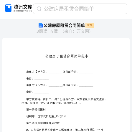
公
公建房屋租赁合同简单
建
公建房屋租赁合同简单
付费
房
3
阅读
收藏
（
来自
：
万文网
）
屋
租
赁
合
同
简
单