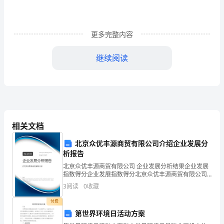
下一
房租，如无故拖欠租金，出租方
话：
_________
承
更多完整内容
租
第三条租借时期房子
继续阅读
方
【乙
交
修
甲方将房子
给乙方后，乙方的装饰及
方】：
乙方不再租甲方房后，乙方不
_________
相关文档
有破
如
身
北京众优丰源商贸有限公司介绍企业发展分
析报告
份
项
第四条各
北京众优丰源商贸有限公司 企业发展分析结果企业发展
证
指数得分企业发展指数得分北京众优丰源商贸有限公司
综合得分说明：企业发展指数根据企业规模、企业创
3
阅读
0
收藏
号
新、企业风险、企业活力四个维度对企业发展情况进行
、租借时期甲方不担当当何花销。水电物业
煤气网
评价。
1
付费
码：
第世界环境日活动方案
有
有
有
交
气等所
花销
乙方担当。（物业费
乙方