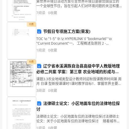
_________
第世界环境日活动方案引言世界环境日是联合国设立的
一个全球性节日，旨在引起人们对环境问题的关注和重
电
视。每年的6月5日，全球各地的政府、非政府组织和个
7
阅读
0
收藏
人都会参与到世界环境日的庆祝活动中来。为了更好地
2
话：
宣传环
付费
_________
节假日专项施工方案(荣发)
修
有
修
、维
费：租借时期房子所
的维
3
TOC \o "1-5" \h \z HYPERLINK \l "bookmark6" \o
公
"Current Document"一、 工程概述及原则 2 -
建
HYPERLINK \l "bookma
1
阅读
0
收藏
房
子
付费
辽宁省本溪满族自治县高级中学人教版地理
租
必修二共案 学案：第三章 农业地域的形成与发
借
展3-3共案
课题3.3农业地域类型设计教师刘迎秋授课教师时间第 周
合
月 日课 型新授课课时1课时教学目标1．掌握世界主要以
同
畜牧业为主的农业地域类型的特点、分布和区位因素。
3
阅读
0
收藏
2．掌握我国主要以畜牧业为主的
简
单
法律硕士论文：小区地面车位的法律地位探
范
讨
本
法律硕士论文：小区地面车位的法律地位探讨法律硕士
论文：关于小区地面车位的法律地位探讨 随着城市小
__________________
轿车保有量在最近几年呈直线上升的趋势.引起了一系列
1
阅读
0
收藏