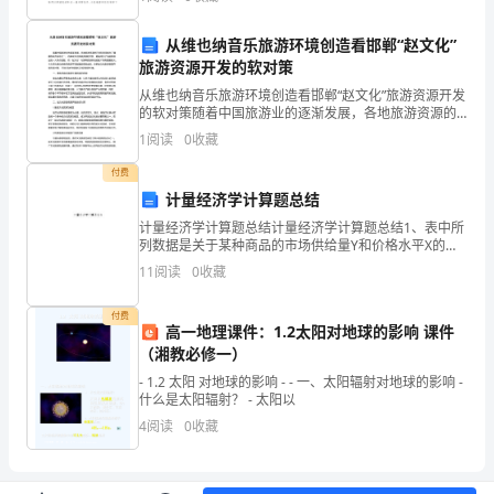
出
的城市管理及法律上的问题.其中一个比较受关注
租
从维也纳音乐旅游环境创造看邯郸“赵文化”
方
旅游资源开发的软对策
【甲
从维也纳音乐旅游环境创造看邯郸“赵文化”旅游资源开发
方】：
的软对策随着中国旅游业的逐渐发展，各地旅游资源的
身
开发和利用成为了重要的经济活动之一。而其中文化旅
1
阅读
0
收藏
游资源的开发，更是成为了当前旅游业的一大热点话
份
项
包
题，而
、租房子各
花销均由乙方缴纳，（其中
4
付费
证
计量经济学计算题总结
号
带
有线
装电话、宽
、
计量经济学计算题总结计量经济学计算题总结1、表中所
码：
列数据是关于某种商品的市场供给量Y和价格水平X的观
_________
察值:供给量Y （件）40 45 50 65 75 75 80价格X（元/
11
阅读
0
收藏
件）10 20 30 40
在
过
电
、
租借时期因乙方经营不善，想转租此房必定经
5
话：
付费
高一地理课件：1.2太阳对地球的影响 课件
__________________
方可转租。签合同时甲方必定
场，租期不
（湘教必修一）
承
- 1.2 太阳 对地球的影响 - - 一、太阳辐射对地球的影响 -
限时。若是超期下
租金依照
租
什么是太阳辐射？ - 太阳以
方
4
阅读
0
收藏
【乙
方】：