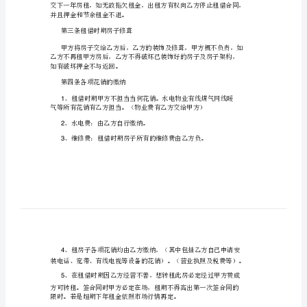
公
建
房
子
租
借
合
出租方【甲方】：
同
简
电话：
单
范
承租方【乙方】：
本