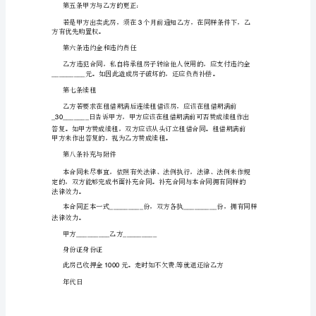
出
电话：
租
方
国家
甲方赞成将，
积平，房子出租给乙方，双方依照
关法
【甲
方】：
_________
第一条租
身
份
年
年
起
租期
，自
代日
证
号
码：
_________
、乙方必定依照约定向甲方缴纳租金，第二
租
2
电
交
年
有