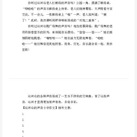
运
河
边
时而悠扬。
的
声
音
小
学
作
文
运
管正神气地吹响。
河