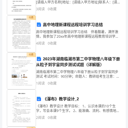
[请插入甲方名称]地址：[请插入甲方地址]联系人：[请插
声
入甲方联系人]联系电话：[请插入甲方联系电话]名称：
3
阅读
0
收藏
[请插入乙方名称]地址：[请插入乙方地址
清
付费
脆
高中地理新课程远程培训学习总结
高中地理新课程远程培训学习总结 伴着酷暑，满怀激
的
情，我参加了20xx年高中地理新课程远程教育培训学
习。短短的十五天时间很快过去了，现在回过头来，对
4
阅读
0
收藏
鸟
培训学习做一个比较全面的总结很有必要。 在这次培
叫，
付费
2023年湖南临湘市第二中学物理八年级下册
“喳，
从粒子到宇宙同步测试试题（详解版）
湖南临湘市第二中学物理八年级下册从粒子到宇宙同步
叽
测试 考试时间：90分钟；命题人：教研组考生注意：
1、本卷分第I卷（选择题）和第Ⅱ卷（非选择题）两部
1
阅读
0
收藏
叽
分，满分100分，考试时间90分钟2、答卷前，考生务
叽
《瀑布》教学设计_2
喳，
《瀑布》教学设计 教学目标： 1、认识本课的10个生
字，写会本课9个生字。 2、能准确、流利、有感情地朗
喳
读课文，感受诗歌的音韵美。 3、感受瀑布的雄伟、壮
2
阅读
0
收藏
观，激发学生热爱
叽