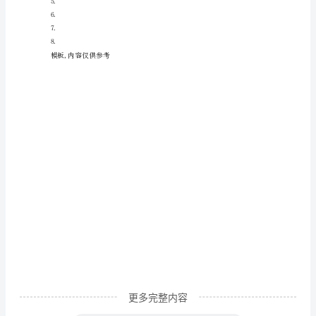
边
的
声
音
小
学
作
文
至极！
你
听
过
运
更多完整内容