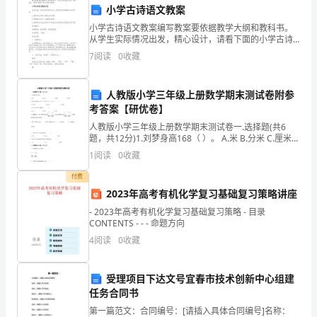
河
8.
小学古诗语文教案
小学古诗语文教案编写教案要依据教学大纲和教科书。
边
模板,内容仅供参考
从学生实际情况出发，精心设计，请看下面的小学古诗
语文教案。小学古诗语文教案【1】活动主题：走进多彩
的
7
阅读
0
收藏
的传统文化，感受语文的独特魅力活动目标：1.激发学生
学
小
人教版小学三年级上册数学期末测试卷附参
林
考答案【研优卷】
人教版小学三年级上册数学期末测试卷一.选择题(共6
子，
题，共12分)1.刘梦身高168（ ）。 A.米 B.分米 C.厘米
D.毫米2.秒针在钟面上从
时
1
阅读
0
收藏
不
付费
2023年高考有机化学复习基础复习策略讲座
时
- 2023年高考有机化学复习基础复习策略 - 目录
CONTENTS - - - 命题方向
会
4
阅读
0
收藏
传
来
受理项目下达文号宜春市技术创新中心组建
任务合同书
几
第一篇范文：合同编号：[请插入具体合同编号]名称：