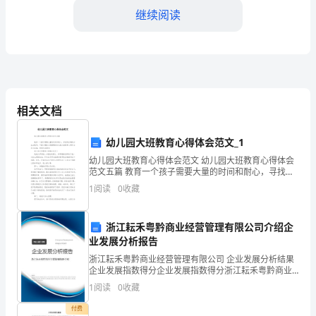
河
继续阅读
边
的
鸟
叫
相关文档
【运河边的声音小学作文】
声
幼儿园大班教育心得体会范文_1
1.
吗？
幼儿园大班教育心得体会范文 幼儿园大班教育心得体会
2.
范文五篇 教育一个孩子需要大量的时间和耐心，寻找到
当
正确的方法去教育。下面小编给大家整理的幼儿园大班
1
阅读
0
收藏
教育心得体会范文五篇，希望大家喜欢!
3.
我
4.
们
浙江耘禾粤黔商业经营管理有限公司介绍企
业发展分析报告
走
5.
浙江耘禾粤黔商业经营管理有限公司 企业发展分析结果
企业发展指数得分企业发展指数得分浙江耘禾粤黔商业
进
6.
经营管理有限公司综合得分说明：企业发展指数根据企
1
阅读
0
收藏
业规模、企业创新、企业风险、企业活力四个维度对企
运
7.
业发
付费