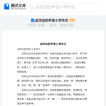
运
运河边的声音小学作文
河
运河边的声音小学作文
付费
边
3
阅读
收藏
（
来自
：
贤阅文档
）
的
声
音
小
学
作
运河边的声音小学作文
文