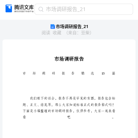
市
市场调研报告_21
场
市场调研报告_21
调
阅读
收藏
（
来自
：
豆柴
）
研
报
告
_21
市
场
调
研