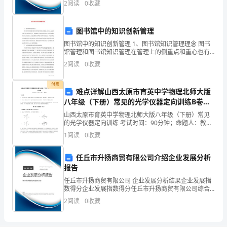
2
阅读
0
收藏
报
创新、企业风险、企业活力四个维度对企业发展情况进
行评
告
图书馆中的知识创新管理
格
图书馆中的知识创新管理 1、图书馆知识管理理念 图书
馆管理和图书馆知识管理在管理上的侧重点和重心也有
式
所不同，图书馆管理尽管一直强调以人为本的管理理
2
阅读
0
收藏
念，但是在实践中由于多方面因素，其实际侧
吗？
付费
难点详解山西太原市育英中学物理北师大版
下
八年级（下册）常见的光学仪器定向训练B卷
（附答案详解）
面
山西太原市育英中学物理北师大版八年级（下册）常见
的光学仪器定向训练 考试时间：90分钟；命题人：教研
是
组考生注意：1、本卷分第I卷（选择题）和第Ⅱ卷（非选
1
阅读
0
收藏
择题）两部分，满分100分，考试时间90分钟2、
小
任丘市升扬商贸有限公司介绍企业发展分析
编
报告
任丘市升扬商贸有限公司 企业发展分析结果企业发展指
整
数得分企业发展指数得分任丘市升扬商贸有限公司综合
得分说明：企业发展指数根据企业规模、企业创新、企
2
阅读
0
收藏
理
业风险、企业活力四个维度对企业发展情况进行评价。
该企
的