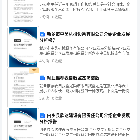
尾
办公室主任近三年思想工作总结 总结是指社会团体、企
业单位和个人对某一阶段的学习、工作或其完成情况加
等。
以回顾和分析，得出教训和一些规律性认识的一种书面
2
阅读
0
收藏
材料，它可以有效锻炼我们的语言组织能力，不如静下
那
新乡市中昊机械设备有限公司介绍企业发展
么
分析报告
大
新乡市中昊机械设备有限公司 企业发展分析结果企业发
展指数得分企业发展指数得分新乡市中昊机械设备有限
家
公司综合得分说明：企业发展指数根据企业规模、企业
4
阅读
0
收藏
创新、企业风险、企业活力四个维度对企业发展情况进
知
行评
付费
就业推荐表自我鉴定简洁版
道
就业推荐表自我鉴定简洁版自我鉴定是在就业推荐表上
标
展示个人特长、能力和优势的一种方式。下面是一份简
洁版的自我鉴定，共计1650字。一、个人资料姓 名：
3
阅读
0
收藏
准
（填写自己的姓名）性 别：（填写自己的性别）出生
正
内乡县欣达建设有限责任公司介绍企业发展
分析报告
式
内乡县欣达建设有限责任公司 企业发展分析结果企业发
的
展指数得分企业发展指数得分内乡县欣达建设有限责任
公司综合得分说明：企业发展指数根据企业规模、企业