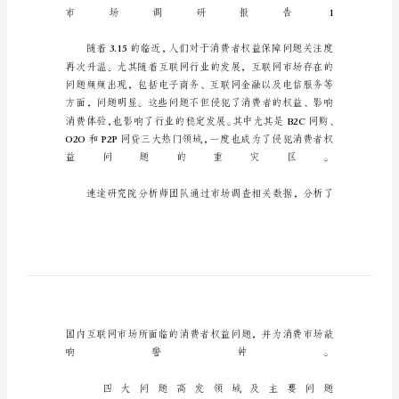
报
告
市
场
调
研
报
告
精
选
15
篇
我