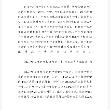
们
眼
下
的
社
会，
报
告
不
再
是
罕