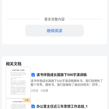
见
的
东
更多完整内容
西，
继续阅读
报
告
包
含
相关文档
标
读书伴我成长国旗下500字演讲稿
题、
读书伴我成长国旗下500字演讲稿拥有书，我们就拥有了
正
整个世界。拥有书，我们就拥有了美好的明天！同学
们，让读书伴我们快乐地成长，让书籍滋润我们的人生
2
阅读
0
收藏
吧！下面是小编为大家带来的读书伴我成长国旗下500字
文、
演
付费
结
办公室主任近三年思想工作总结_1