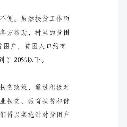
临着重重困难，但是得益于政府的关注和各方帮助，村里的贫困
年，某村有54户贫困户，贫困人口约有
____年，我们严格按照中央和地方的扶贫政策，通过积极对
接和申请项目资金，成功争取到了一批产业扶贫、教育扶贫和健
康扶贫的项目资金。这些资金的落实使我们得以实施针对贫困户
我们注重发展农业产业，帮助贫困户通过农业种植和养殖发
家致富。村里积极引进技术和资金，推广种养殖的现代化管理方
法。我们成立了农民专业合作社，通过合作社统一销售农产品，