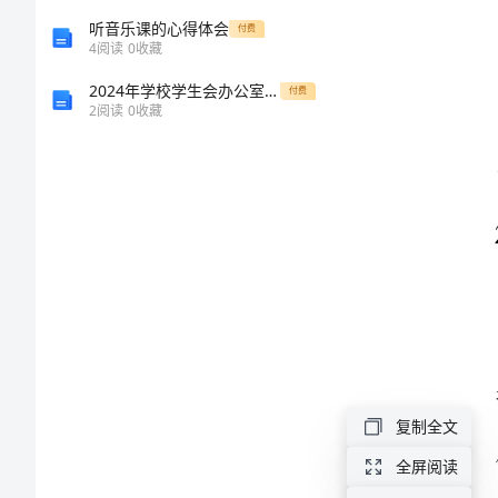
及
听音乐课的心得体会
付费
4
阅读
0
收藏
帮
2024年学校学生会办公室工作总结
付费
2
阅读
0
收藏
扶
成
效
2024
年
某
村
复制全文
扶
全屏阅读
贫