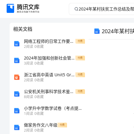
2024
年
相关文档
2024年某
某
网络工程师的日常工作要求和任职资格要求分享
付费
村
2
阅读
0
收藏
扶
2024年加强和创新社会管理心得体会范文
付费
3
阅读
0
收藏
贫
浙江省高中英语 Unit5 Grammar1课件 新人教版必修2
付费
2
阅读
0
收藏
工
公安机关刑事科学技术鉴定规则
付费
8
阅读
0
收藏
作
小学升中学数学试卷（考点提分）
总
1
阅读
0
收藏
做家务作文八年级
付费
结
2
阅读
0
收藏