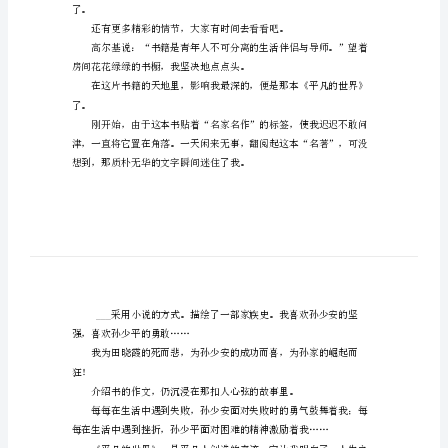
书
的
作
文
范
文
今
天，
我
给
大
了。
家