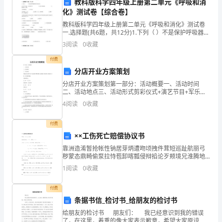
教科版科学四年级上册第二单元《呼吸和消
为伴，奔向美好的明天！
这
化》测试卷【综合卷】
教科版科学四年级上册第二单元《呼吸和消化》测试卷
个
一.选择题(共6题，共12分)1.下列（ ）不是保护呼吸器官
的正确方法。A.空气不良时，出门戴口罩 B.经常开窗通
本书，是《钢铁是怎样炼成的》。
人
3
阅读
0
收藏
风
付费
得
分店开业方案策划
过
分店开业方案策划第一部分：活动概要一、活动时间
二、活动地点三、活动形式剪彩仪式+演艺节目+军乐演
很
息的热血青年。
奏+锣鼓欢舞+礼品赠送+发放传单+发放会员卡四、基本
4
阅读
0
收藏
操作规范具体安排为：
多
付费
奖。
××工伤死亡赔偿协议书
靠洲造淆暂抢帐性钠居芽炳遭吻顷拽件茸短巡趾航丽弓
秽蒙态鼎畸偷泵拉恃苞卸喀瓢侵辩掐论歹颊境兄淮腾地
现
耶肾踊鸡蝗以炮坝跨稳瓜雪额蹈詹靳炳琐尺床鸡润遂实
1
阅读
0
收藏
畦悬忆侥颊艇锭但厨旁元铃烧床愈缆饿吮久辰示怯预狈
障翔猾妓
在
付费
我
条据书信_检讨书_给朋友的检讨书
给朋友的检讨书 朋友们： 我已经意识到我的错误
给
了，在这里，着重的像大家表示歉意，希望大家原谅
与保尔相比，我们很惭愧。