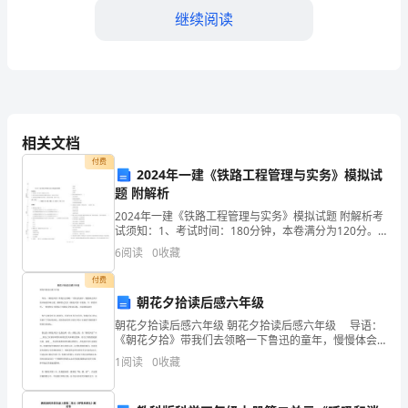
七
继续阅读
条
猎
狗。
强，喜欢孙少平的勇敢……
这
相关文档
付费
本
2024年一建《铁路工程管理与实务》模拟试
狂！
题 附解析
书
2024年一建《铁路工程管理与实务》模拟试题 附解析考
试须知：1、考试时间：180分钟，本卷满分为120分。
的
2、请首先按要求在试卷的指定位置填写您的姓名、准考
6
阅读
0
收藏
证号等信息。 3、请仔细阅读各种题目的回
___
付费
是
朝花夕拾读后感六年级
朝花夕拾读后感六年级 朝花夕拾读后感六年级 导语：
沈
《朝花夕拾》带我们去领略一下鲁迅的童年，慢慢体会
其中的幸福童年味儿吧。琐碎的记忆在《朝花夕拾》中
石
1
阅读
0
收藏
重现，不一样的年代，一样的快乐!希望以下的朝花夕拾
溪，