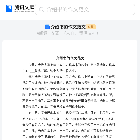
介
介绍书的作文范文
绍
介绍书的作文范文
付费
书
4
阅读
收藏
（
来自
：
贤阅文档
）
的
作
文
范
文
介
绍