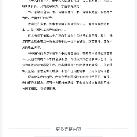
推
荐
一
本
书，
了。
这
本
书
的
名
字
叫
更多完整内容
第