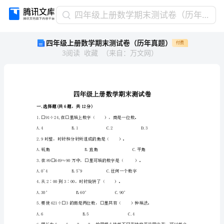
四
四年级上册数学期末测试卷（历年真题）
年
四年级上册数学期末测试卷（历年真题）
付费
级
3
阅读
收藏
（
来自
：
万文网
）
上
册
数
学
期
末
一.选择题(共6题，共12分)
测