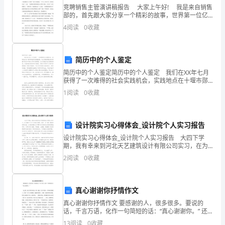
），
钝角有：_____、_____
竞聘销售主管演讲稿报告 大家上午好! 我是来自销售
部的，首先跟大家分享一个精彩的故事，世界第一位亿
商
万富翁石油大亨-洛克菲勒女婿的故事，故事是这样的：
4
阅读
0
收藏
在美国一个农村，住着
是
一
成用“万元”作单位的数是________万元。
简历中的个人鉴定
位
简历中的个人鉴定简历中的个人鉴定 我们在XX年七月
小”）。
获得了一次难得的社会实践机会，实践地点在十堰市郧
数。
县妇幼保健医院，这次实践的题目是对剖腹产相关知识
1
阅读
0
收藏
的认识和问卷调查。这次实践活动让我感受颇深。在越
四.计算题(共1题，共12分)
A.4
来
1.直接写得数。
B.1
设计院实习心得体会_设计院个人实习报告
C.2
设计院实习心得体会_设计院个人实习报告 大四下学
期，我有幸来到河北天艺建筑设计有限公司实习，在为
D.32.9
期四个月之久的实习期里，我进一步了解了建筑的深刻
2
阅读
0
收藏
内涵，从书面的理论水平攀升到与实际结合的新的高
度，同时
时
四
真心谢谢你抒情作文
五.作图题(共1题，共6分)
年
真心谢谢你抒情作文 要感谢的人，很多很多。要说的
话，千言万语，化作一句简短的话：“真心谢谢你。” 还
级
1.
根据下面时间，你能画出时针和分针吗？
记得，我小学时的同桌，翼。瘦弱，但并不矮小。苹果
13
阅读
0
收藏