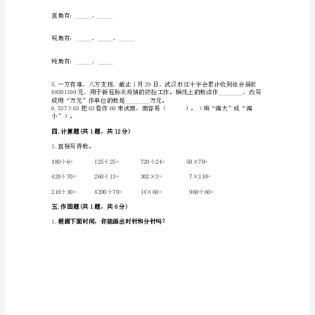
数
二.判断题(共6题，共12分)
学
2.0°的角和360°的角一样大。（）
期
末
5.一个教室的面积是5公顷。（）
测
试
三.填空题(共6题，共15分)
卷
一.
2.数一数，下图中有（）条线段。
选
择
题
(共