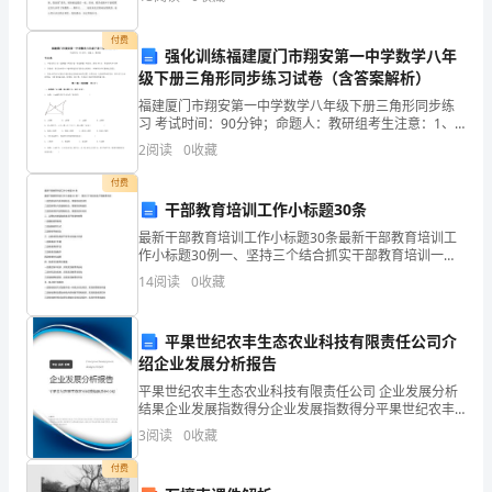
上
似的圆脸上，嵌着一对小小的眼睛。塌塌的鼻梁上
册
付费
数
强化训练福建厦门市翔安第一中学数学八年
级下册三角形同步练习试卷（含答案解析）
学
期
福建厦门市翔安第一中学数学八年级下册三角形同步练
习 考试时间：90分钟；命题人：教研组考生注意：1、
末
本卷分第I卷（选择题）和第Ⅱ卷（非选择题）两部分，满
2
阅读
0
收藏
测
分100分，考试时间90分钟2、答卷前，考生务必
试
付费
干部教育培训工作小标题30条
卷
一.
最新干部教育培训工作小标题30条最新干部教育培训工
作小标题30例一、坚持三个结合抓实干部教育培训一是
选
坚持短班与长班相结合，增强培训灵活性二是坚持理论
14
阅读
0
收藏
择
与实践相结合，增强培训有效性三是坚持讲座与讲课相
结合
题
平果世纪农丰生态农业科技有限责任公司介
(共
绍企业发展分析报告
6
平果世纪农丰生态农业科技有限责任公司 企业发展分析
题，
结果企业发展指数得分企业发展指数得分平果世纪农丰
共
生态农业科技有限责任公司综合得分说明：企业发展指
3
阅读
0
收藏
12
数根据企业规模、企业创新、企业风险、企业活力四个
维度
分)
付费