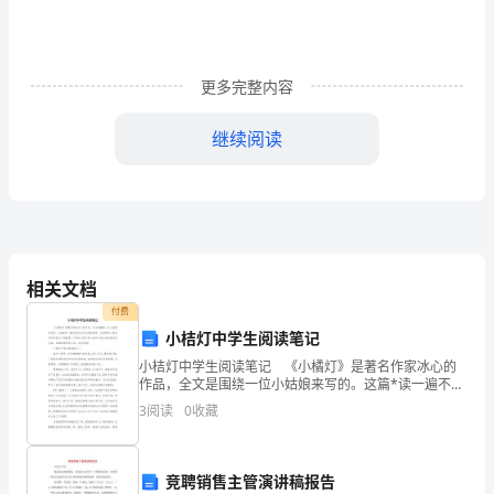
6
题，
共
更多完整内容
12
继续阅读
分)1.□91÷24,
在
米，用的数量关系是（）。
□
里
相关文档
填
付费
小桔灯中学生阅读笔记
上
小桔灯中学生阅读笔记 《小橘灯》是著名作家冰心的
数
直角有：_____、_____
作品，全文是围绕一位小姑娘来写的。这篇*读一遍不能
体会它的深层意思，必须精读才能品味到作者内心的情
3
阅读
0
收藏
字
感。下面给大家分享小桔灯中学生阅读笔记的内容，希
望能
锐角有：_____、_____、_____
（
竞聘销售主管演讲稿报告