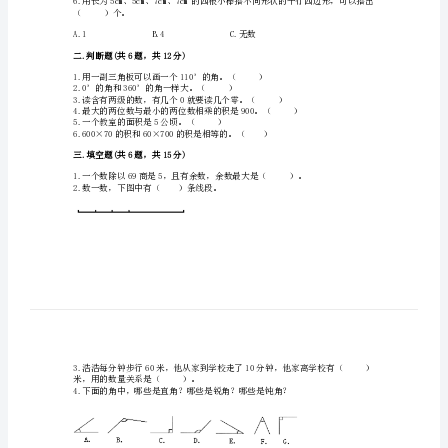
试
卷
（历
年
真
4.从2∶00到3∶00，时针旋
题）
四
年
级
（）个。
上
册