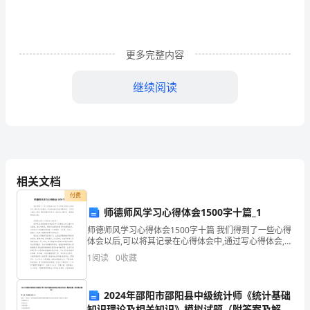
文
更多完整内容
本
继续阅读
人
年月日
作
以上是为大家好的范文，希望
为
本
相关文档
单
付费
位
师德师风学习心得体会1500字十篇_1
师德师风学习心得体会1500字十篇 我们得到了一些心得
的
体会以后,可以将其记录在心得体会中,通过写心得体会,可
以帮助我们总结积累经验。下面是小编为大家分享的师
平
1
阅读
0
收藏
德师风学习心得体会1500字，希望能帮
安
2024年邵阳市邵阳县中级统计师《统计基础
知识理论及相关知识》模拟试题（附答案及解