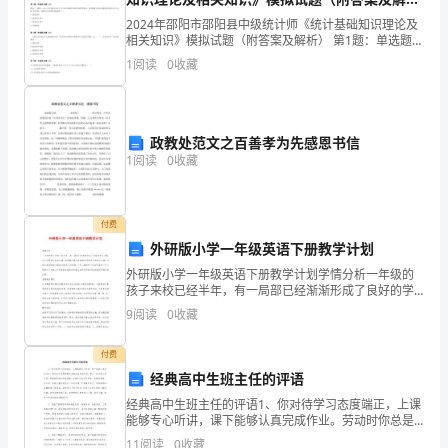
生
析）
2024年邵阳市邵阳县中级统计师《统计基础知识理论及
产
相关知识》模拟试题（附答案及解析） 第1题：单选题
(本题1分)按照（）的观点，菲利普斯曲线所阐明的通货
第
1
阅读
0
收藏
膨胀率和失业之间的替代关系是不存在的。A.凯恩
一
责
政教处范文之百善孝为先感恩书信
1
阅读
0
收藏
任
人，
付费
为
外研版小学一年级英语下册教学计划
保
外研版小学一年级英语下册教学计划学情分析一年级的
孩子来校已经半年，有一局部已经渐渐形成了良好的学
习习惯，并且对英语比拟感兴趣。本学期打算让连续培
障
9
阅读
0
收藏
育这批孩子的学习兴趣，并且打算调动更多的孩子的学
习乐
员
付费
经典高中生班主任的评语
工
经典高中生班主任的评语1、你对待学习态度端正，上课
生
能够专心听讲，课下能够认真完成作业。劳动时你总是
默默无闻地出色完成任务。课上，你总是认真听讲，并
11
阅读
0
收藏