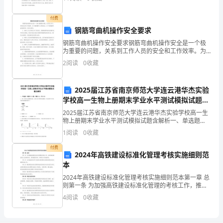
命
能积极举手回答问题。对待学习生活中的每一件事你都
是一丝
和
付费
钢筋弯曲机操作安全要求
公
钢筋弯曲机操作安全要求钢筋弯曲机操作安全是一个极
为重要的问题，关系到工作人员的安全和工作效率。为
司
了确保操作人员的安全，以下是钢筋弯曲机操作的一些
2
阅读
0
收藏
安全要求。1. 操作人员必须经过专门的培训，掌握钢筋
财
弯曲
产
2025届江苏省南京师范大学连云港华杰实验
学校高一生物上册期末学业水平测试模拟试题含
平
解析
2025届江苏省南京师范大学连云港华杰实验学校高一生
物上册期末学业水平测试模拟试题含解析一、单选题
安，
（本题共10小题，每题3分，共30分）1、tRNA具有转运
1
阅读
0
收藏
氨基酸的功能，如图tRNA携带的氨基酸是（各
防
付费
2024年高铁建设标准化管理考核实施细则范
止
本
和
2024年高铁建设标准化管理考核实施细则范本第一章 总
则第一条 为加强高铁建设标准化管理的考核工作，推进
减
高铁建设真正达到高标准、高质量的目标，特制定本实
4
阅读
0
收藏
施细则。第二条 本实施细则适用于我国全国范围内的
少