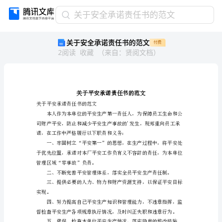
关
关于安全承诺责任书的范文
于
关于安全承诺责任书的范文
付费
安
2
阅读
收藏
（
来自
：
贤阅文档
）
全
承
诺
责
任
书
关于平安承诺责任书的范文
的