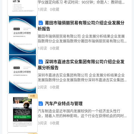
并
学仪器定向练习 考试时间：90分钟；命题人：教研组考
生注意：1、本卷分第I卷（选择题）和第Ⅱ卷（非选择
确
1
阅读
0
收藏
题）两部分，满分100分，考试时间90分钟2、答卷
保
莆田市瑞俏丽贸易有限公司介绍企业发展分
析报告
客
莆田市瑞俏丽贸易有限公司 企业发展分析结果企业发展
户
指数得分企业发展指数得分莆田市瑞俏丽贸易有限公司
综合得分说明：企业发展指数根据企业规模、企业创
1
阅读
0
收藏
的
新、企业风险、企业活力四个维度对企业发展情况进行
评价。
忠
深圳市嘉迪吉实业集团有限公司介绍企业发
展分析报告
诚
深圳市嘉迪吉实业集团有限公司 企业发展分析结果企业
发展指数得分企业发展指数得分深圳市嘉迪吉实业集团
度。
有限公司综合得分说明：企业发展指数根据企业规模、
2
阅读
0
收藏
企业创新、企业风险、企业活力四个维度对企业发展情
2.
况进
付费
拓
汽车产业特点与管理
汽车制造业是近年国内发展较快的一个经济龙头性行
展
业，随着入世的种种影响，这个行业在获得机会的同时
更面临了诸多的挑战。提升管理水平，增强竞争力是国
3
阅读
0
收藏
客
内汽车制造商们的必由之路，而通过信息化手段实现管
理的提升，