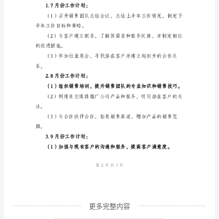
2.拓展客户群体：
下
半
年
工
作
计
划
范
3.销售额提高：
文
一、
总
体
更多完整内容
目