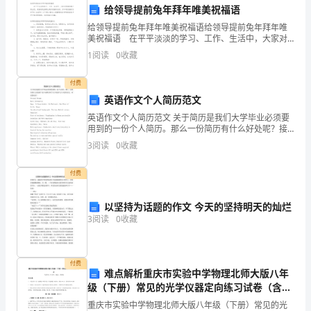
半年工作目标和策略。
给领导提前兔年拜年唯美祝福语
优
给领导提前兔年拜年唯美祝福语给领导提前兔年拜年唯
美祝福语 在平平淡淡的学习、工作、生活中，大家对
质
祝福语都不陌生吧，祝福语是指寄托美好祝福的话语。
的改进措施。
1
阅读
0
收藏
你知道祝福语怎样写才合适吗？以下是小编为大家整理
的
的给
付费
服
英语作文个人简历范文
系。
务，
英语作文个人简历范文 关于简历是我们大学毕业必须要
用到的一份个人简历。那么一份简历有什么好处呢？接
2.8月份工作计划：
提
下来聘才网了关于英语作文个人简历范文，欢送您阅
3
阅读
0
收藏
读！ Personal Resume Basic inf
升
付费
客
以坚持为话题的作文 今天的坚持明天的灿烂
户
注。
3
阅读
0
收藏
满
意
付费
围。
难点解析重庆市实验中学物理北师大版八年
度，
级（下册）常见的光学仪器定向练习试卷（含答
3.9月份工作计划：
案详解版）
重庆市实验中学物理北师大版八年级（下册）常见的光