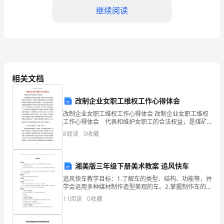
标
继续阅读
1.
提
升
相关文档
客
户
改制企业女职工维权工作心得体会
产品的销售范围和渠道覆盖面。
满
改制企业女职工维权工作心得体会 改制企业女职工维权
工作心得体会 代表和维护女职工的合法权益，是煤矿
工会女职工组织最基本的工作职责，尤其是在不断发展
意
8
阅读
0
收藏
的社会主义市场经济新形势和不断深化的企业改革
度：
三、具体计划
通
湘美版三年级下册美术教案 追风快车
追风快车教学目标：1.了解车的类型、结构、功能等，并
过
1.7月份工作计划：
学会运用多种媒材制作造型美观的车。2.掌握制作车的基
本方法。3.在实践操作中感受用不同大小、不同形状，不
11
阅读
0
收藏
提
同质地的材料制作车的乐趣和成就感。4.训练学
供