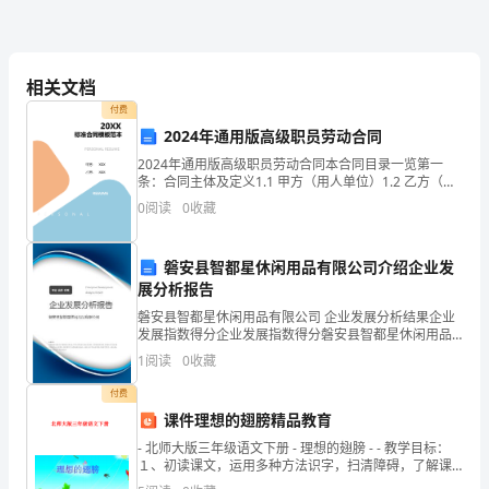
行
车
相关文档
小
付费
学
2024年通用版高级职员劳动合同
2024年通用版高级职员劳动合同本合同目录一览第一
想
条：合同主体及定义1.1 甲方（用人单位）1.2 乙方（职
员）1.3 双方第二条：合同期限2.1 固定期限2.2 无固定
0
阅读
0
收藏
象
期限第三条：工作内容3.1 乙
作
磐安县智都星休闲用品有限公司介绍企业发
文：
展分析报告
磐安县智都星休闲用品有限公司 企业发展分析结果企业
小
发展指数得分企业发展指数得分磐安县智都星休闲用品
有限公司综合得分说明：企业发展指数根据企业规模、
1
阅读
0
收藏
猴
企业创新、企业风险、企业活力四个维度对企业发展情
况进
付费
骑
课件理想的翅膀精品教育
自
- 北师大版三年级语文下册 - 理想的翅膀 - - 教学目标：
１、初读课文，运用多种方法识字，扫清障碍，了解课
行
文内容