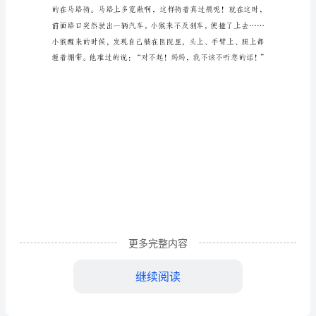
行
车
小
学
想
象
作
文：
小
更多完整内容
猴
继续阅读
骑
自