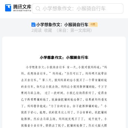
小
小学想象作文：小猴骑自行车
学
小学想象作文：小猴骑自行车
付费
想
2
阅读
收藏
（
来自
：
第一文库网
）
象
作
文：
小
猴
骑
自