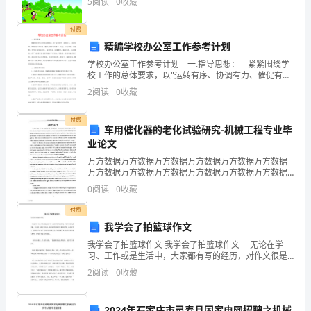
5
阅读
0
收藏
车
付费
有
精编学校办公室工作参考计划
学校办公室工作参考计划 一.指导思想： 紧紧围绕学
一
校工作的总体要求，以"运转有序、协调有力、催促有
效、效劳到位"为目的，遵照上级部门的指示、决定，以
天，
2
阅读
0
收藏
为学校、为老师、为学生效劳为己任，加强学习，注重
小
付费
车用催化器的老化试验研究-机械工程专业毕
猴
业论文
万方数据万方数据万方数据万方数据万方数据万方数据
对
万方数据万方数据万方数据万方数据万方数据万方数据
万方数据万方数据万方数据万方数据万方数据万方数据
猴
0
阅读
0
收藏
万方数据万方数据万方数据万方数据万方数据万方数据
万方数据
妈
付费
我学会了拍篮球作文
妈
我学会了拍篮球作文 我学会了拍篮球作文 无论在学
习、工作或是生活中，大家都有写的经历，对作文很是
说：
熟悉吧，作文是一种言语活动，具有高度的综合性和创
2
阅读
0
收藏
造性。还是对作文一筹莫展吗？以下是帮大家的我学会
“妈
了拍
2024年石家庄市灵寿县国家电网招聘之机械