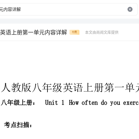
英语上册第一单元内容详解
本文由尚阅文库提供
付费
人教版八年级英语上册第一单元内容详解
八年级上册：Unit1Howoftendoyouexercise?
一）习惯用语：
看电视
gotothemovies
去看电影