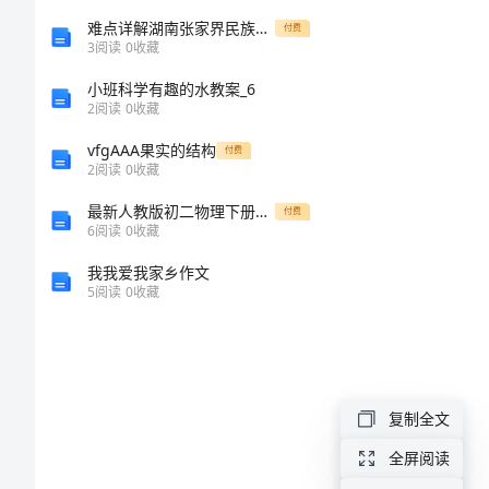
第
难点详解湖南张家界民族中学数学七年级下册第四章因式分解综合训练练习题（含答案详解）
付费
onweekends
3
阅读
0
收藏
一
hardlyever
小班科学有趣的水教案_6
2
阅读
0
收藏
howoften
单
vfgAAA果实的结构
付费
onceaweek
2
阅读
0
收藏
元
twiceamon
最新人教版初二物理下册期末检测试卷及答案(一)
付费
内
6
阅读
0
收藏
dohomework
我我爱我家乡作文
容
5
阅读
0
收藏
详
asfor
junkfood
解
复制全文
人
eatinghabits
全屏阅读
教