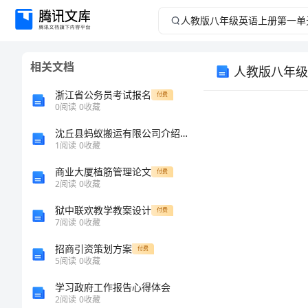
人
教
相关文档
人教版八年级
版
浙江省公务员考试报名
付费
八
0
阅读
0
收藏
沈丘县蚂蚁搬运有限公司介绍企业发展分析报告
年
1
阅读
0
收藏
级
商业大厦植筋管理论文
付费
2
阅读
0
收藏
英
狱中联欢教学教案设计
付费
考点扫描：
7
阅读
0
收藏
语
招商引资策划方案
付费
上
5
阅读
0
收藏
watchTV
学习政府工作报告心得体会
册
2
阅读
0
收藏