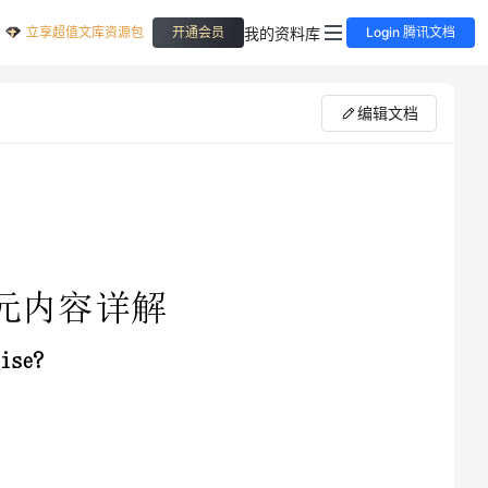
立享超值文库资源包
我的资料库
开通会员
Login 腾讯文档
编辑文档