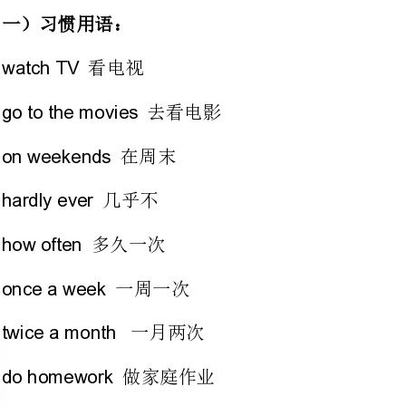
在周末
几乎不
多久一次
一周一次
th
一月两次
做家庭作业
theresultof……
的结果
至于，对于
垃圾食品
begood/badfor…/
对有益害
饮食习惯