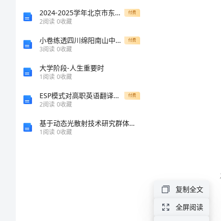
姓
合
2024-2025学年北京市东城区北京第二十二中学高一生物上册期末学业水平测试试题含解析
付费
2
阅读
0
收藏
同
小卷练透四川绵阳南山中学双语学校数学八年级下册三角形定向测试A卷（详解版）
付费
3
阅读
0
收藏
范
鉴
大学阶段-人生重要时
1
阅读
0
收藏
文
ESP模式对高职英语翻译教学的启示
格；
付费
2024
2
阅读
0
收藏
年
基于动态光散射技术研究群体自驱动Janus颗粒的增强型布朗运动行为
1
阅读
0
收藏
北
京
议：
市
机
复制全文
动
全屏阅读