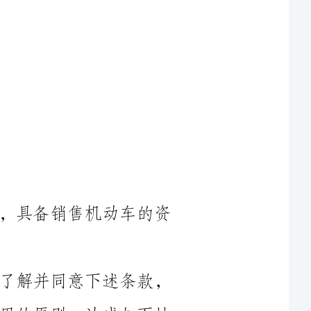
甲方是一家合法注册的机动车买卖商，具备销售机动车的资
乙方希望购买甲方销售的机动车，并了解并同意下述条款，
双方本着平等、自愿、公平和诚实信用的原则，达成如下协
1.甲方特此向乙方出售一辆（车辆品牌、型号、颜色、车牌号
细信息），车辆识别代码（VIN）为（VIN码），发动机