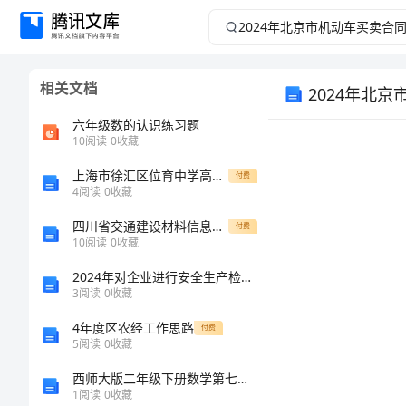
2024
年
相关文档
2024年北
北
六年级数的认识练习题
京
10
阅读
0
收藏
市
上海市徐汇区位育中学高一（上）期中数学试卷附答案解析
付费
4
阅读
0
收藏
机
四川省交通建设材料信息指导价
付费
10
阅读
0
收藏
动
2024年对企业进行安全生产检查的工作方法
3
阅读
0
收藏
车
4年度区农经工作思路
付费
买
5
阅读
0
收藏
西师大版二年级下册数学第七单元-收集与整理-测试卷精品【历年真题】
卖
1
阅读
0
收藏