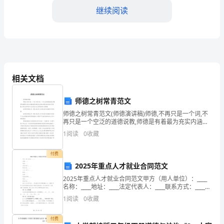
联
继续阅读
系
电
话：
______________
相关文档
乙
月租金。
师德之树常青范文
方
师德之树常青范文(师德演讲稿)师德,不再只是一个词,不
（承
再只是一个空泛的道德说教,师德是有着最为充实内涵的,
违约金，同时甲方有
最为鲜活生动的对事业的忠诚以至奉献,对学生的呵护以
1
阅读
0
收藏
租
至关爱,对业务的钻研以至精通.如果把师德比作
第四条保证金
方）：
付费
2025年重点人才就业合同范文
_____
2025年重点人才就业合同范文甲方（用人单位）：____
元。
名称：____地址：____法定代表人：____联系方式：____乙
商
方（员工）：____姓名：____性别：____身份证号码：____
1
阅读
0
收藏
铺
地址：_
租
付费