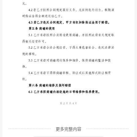
编
面积：____________________
号：
________
第二条租赁期限
甲
方
________年__月__日。
（出
租
通知另一方。
方）：
_______________
第三条租金及支付方式
住
所
地：
__________________
更多完整内容