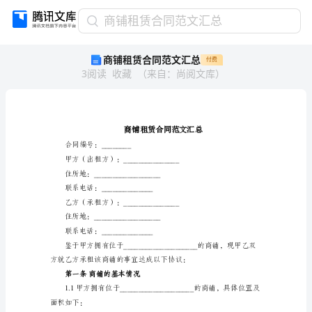
商
商铺租赁合同范文汇总
铺
商铺租赁合同范文汇总
付费
租
3
阅读
收藏
（
来自
：
尚阅文库
）
赁
合
同
范
文
汇
合同编号：________
总