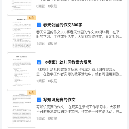
所
点。下面是我们办公室下半年的目标设定：1. 提高办公
0
阅读
0
收藏
地：
室工作效率，提升团队整体绩效。2. 加强团队协作
__________________
付费
联
春天公园的作文300字
系
春天公园的作文300字春天公园的作文300字4篇 在平
电
时的学习、工作或生活中，大家都写过作文，肯定对各
类作文都很熟悉吧，作文要求篇章结构完整，一定要避
话：
1
阅读
0
收藏
免无结尾作文的出现。写起作文来就毫无头绪？下
______________
乙
《找家》幼儿园教案含反思
方
（承
《找家》幼儿园教案含反思《找家》幼儿园教案含反
思 在教学工作者实际的教学活动中，就有可能用到教
租
案，教案是教材及大纲与课堂教学的纽带和桥梁。优秀
1
阅读
0
收藏
方）：
的教案都具备一些什么特点呢？以下是小编整理的《找
家》
_______________
付费
住
写知识竞赛的作文
所
写知识竞赛的作文 在现实生活或工作学习中，大家都
地：
不可避免地要接触到作文吧，作文是一种言语活动，具
有高度的综合性和创造性。一篇什么样的作文才能称之
__________________
1
阅读
0
收藏
为优秀作文呢？以下是精心的写知识竞赛的作文，希望
联
能够