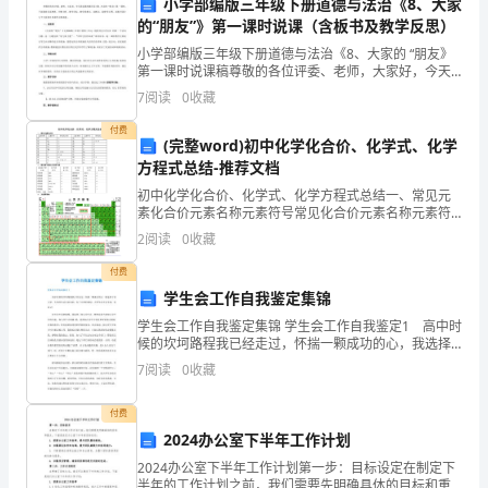
时保证金将全额退还给乙方。
赁
小学部编版三年级下册道德与法治《8、大家
的“朋友”》第一课时说课（含板书及教学反思）
合
同
小学部编版三年级下册道德与法治《8、大家的 “朋友》
第一课时说课稿尊敬的各位评委、老师，大家好，今天
范
第五条商铺的使用
我说课的题目是《8、大家的“朋友》第 一课时，下面我
7
阅读
0
收藏
文
将从说教材、学情分析、教学目标、教学重难点、说教
汇
付费
(完整word)初中化学化合价、化学式、化学
总
方程式总结-推荐文档
得相关经营许可。
合
初中化学化合价、化学式、化学方程式总结一、常见元
同
素化合价元素名称元素符号常见化合价元素名称元素符
号常见化合价钾K+1氢H+1钠Na+1氯Cl-1 +5 +7银Ag+1
编
2
阅读
0
收藏
溴Br-1钙Ca+2碘I-1镁Mg
规的事项。
号：
付费
________
学生会工作自我鉴定集锦
甲
学生会工作自我鉴定集锦 学生会工作自我鉴定1 高中时
饰。
方
候的坎坷路程我已经走过，怀揣一颗成功的心，我选择
了读大学。大学的生活丰富多彩，有了合理的规划，大
（出
7
阅读
0
收藏
学生活才会充实，有意义! 对大学生活的憧憬，我选
租
付费
方）：
权。
2024办公室下半年工作计划
_______________
第六条商铺的维修及损坏赔偿
住
2024办公室下半年工作计划第一步：目标设定在制定下
半年的工作计划之前，我们需要先明确具体的目标和重