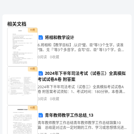
的
讲
县区教师，表示最衷心的感谢！
相关文档
话
付费
将相和教学设计
县
6.将相和【教学目标】.认识“璧、臣”等13个生字，读准
委
“强、戈『'等3个多音字，会写“召、臣” 等13个字，会写
“无价之宝、召集”等16个词语。.能尽量连词成句地读课
0
阅读
0
收藏
副
文，提高阅读的速度。.把握课文的
书
付费
2024年下半年司法考试（试卷三）全真模拟
考试试卷A卷 附答案
记
2024年下半年司法考试（试卷三）全真模拟考试试卷A
在
卷 附答案考试须知：1、考试时间：180分钟，本卷满分
为150分。 2、请首先按要求在试卷的指定位置填写您的
3
阅读
0
收藏
全
姓名、准考证号等信息。 3、请仔细阅读各
付费
市
青年教师教学工作总结_13
高
青年教师教学工作总结青年教师教学工作总结锦集10
篇 总结是对过去一定时期的工作、学习或思想情况进
行回顾、分析，并做出客观评价的书面材料，他能够提