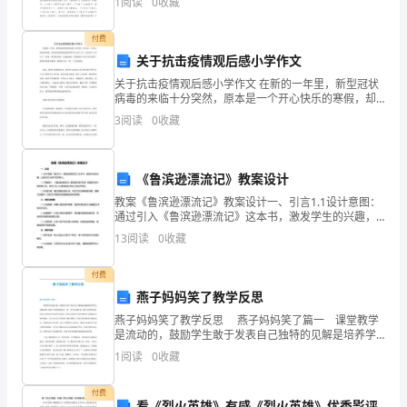
中
1
阅读
0
收藏
升我们的书面表达能力，让我们来为自己写一份总结
吧。
语
付费
文
关于抗击疫情观后感小学作文
关于抗击疫情观后感小学作文 在新的一年里，新型冠状
研
病毒的来临十分突然，原本是一个开心快乐的寒假，却
因为病毒的蔓延使得所有人出不了门，关在家中十多天
3
阅读
0
收藏
讨
了，但是，我们要知道，比起抗战在一线的医护人员白
会
《鲁滨逊漂流记》教案设计
开
教案《鲁滨逊漂流记》教案设计一、引言1.1设计意图：
幕
通过引入《鲁滨逊漂流记》这本书，激发学生的兴趣，
让他们对小说产生好奇心。1.2书籍简介：《鲁滨逊漂流
13
阅读
0
收藏
记》是英国作家丹尼尔·笛福创作的一部经典小说，
式
付费
上
燕子妈妈笑了教学反思
的
燕子妈妈笑了教学反思 燕子妈妈笑了篇一 课堂教学
是流动的，鼓励学生敢于发表自己独特的见解是培养学
讲
生创新思维,创新个性的重要途径。每一位学生都有自己
1
阅读
0
收藏
的生活背景家庭环境，特定的生活和文化氛围，这些会
话
付费
看《烈火英雄》有感《烈火英雄》优秀影评