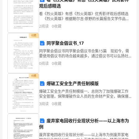
*
观后感精选
各
看《烈火英雄》有感《烈火英雄》优秀影评观后感精选
《烈火英雄》根据鲍尔吉·原野的长篇报告文学作品
位
《最深的水是泪水》改编，故事源于“大连7·16大火”真实
2
阅读
0
收藏
事件，讲述了沿海油罐区发生火灾，消防队伍上下
领
付费
同学聚会倡议书_17
导、
同学聚会倡议书同学聚会倡议书合集15篇 现如今，需
各
要使用倡议书的场合越来越多，通过倡议书可以弘扬社
会主义核心价值观，梳理具有奉献爱心的精神，营造一
0
阅读
0
收藏
位
个更美好和谐的社会。大家知道倡议书的格式吗？以下
专
付费
爆破工安全生产责任制模版
家、
爆破工安全生产责任制模版一、总则为了加强爆破工作
安全管理，保障爆破作业人员的生命财产安全，确保爆
老
破工作的顺利进行，特制定本安全生产责任制，规定爆
3
阅读
0
收藏
破工作中各级管理人员的安全责任和权利，并对安全责
师
任的履行
们、
废弃家电回收行业现状分析——以上海市为
例
同
废弃家电回收行业现状分析——以上海市为例废弃家电