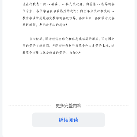
语
文
研
讨
会
开
幕
更多完整内容
式
继续阅读
上